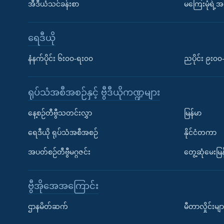
အီဒီယံသင်ခန်းစာ
မကြေးမုံရဲ့အင
ရေဒီယို
နံနက်ပိုင်း ၆း၀၀-ရး၀၀
ညပိုင်း ၉း၀
ရုပ်သံအစီအစဉ်နှင့် ဗွီဒီယိုကဏ္ဍများ
နေ့စဉ်တီဗွီသတင်းလွှာ
မြန်မာ
ရေဒီယို ရုပ်သံအစီအစဉ်
နိုင်ငံတကာ
အပတ်စဉ်တီဗွီမဂ္ဂဇင်း
တွေ့ဆုံမေးမြန
ဗွီအိုအေအကြောင်း
ဌာနမိတ်ဆက်
မီတာလှိုင်းမျာ