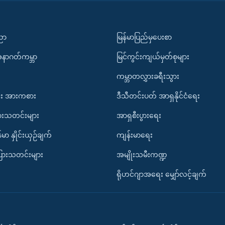
ပညာ
မြန်မာပြည်မှပေးစာ
အနာဂတ်ကမ္ဘာ
မြင်ကွင်းကျယ်မှတ်စုများ
ကမ္ဘာတလွှားခရီးသွား
း အားကစား
ဒီသီတင်းပတ် အာရှနိုင်ငံရေး
ားသတင်းများ
အာရှစီးပွားရေး
်မာ နှိုင်းယှဉ်ချက်
ကျန်းမာရေး
ပြားသတင်းများ
အမျိုးသမီးကဏ္ဍ
ရိုဟင်ဂျာအရေး မျှော်လင့်ချက်