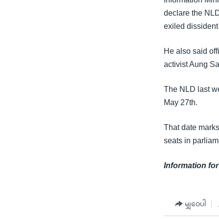
သုတပဒေသာ အင်္ဂလိပ်စာ
အ
declare the NLD 
ညွန်း
exiled dissident
စာမျက်နှာ
သို့
He also said of
ကျော်
activist Aung S
ကြည့်
ရန်
The NLD last we
ရှာဖွေ
May 27th.
ရန်
နေရာ
That date marks
သို့
seats in parliam
ကျော်
ရန်
Information for
မျှဝေပါ