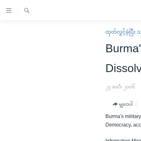
သုံး
ရ
ရှာဖွေ
လွယ်ကူ
မူလစာမျက်နှာ
ထုတ်လွှင့်ခဲ့ပြီ
ရ
စေ
မြန်မာ
လာ
Burma'
သည့်
ဒ်
ကမ္ဘာ့သတင်းများ
Link
ဗွီဒီယို
နိုင်ငံတကာ
Dissol
များ
သတင်းလွတ်လပ်ခွင့်
အမေရိကန်
ပင်မ
ရပ်ဝန်းတခု လမ်းတခု အလွန်
တရုတ်
၂၇ ဧၿပီ၊ ၂၀၀၆
အကြောင်းအရာ
အင်္ဂလိပ်စာလေ့လာမယ်
အစ္စရေး-ပါလက်စတိုင်း
သို့
မျှဝေပါ
အပတ်စဉ်ကဏ္ဍများ
အမေရိကန်သုံးအီဒီယံ
ကျော်
Burma's militar
ကြည့်
ရေဒီယိုနှင့်ရုပ်သံ အချက်အလက်များ
မကြေးမုံရဲ့ အင်္ဂလိပ်စာ
ရေဒီယို
Democracy, accus
ရန်
ရေဒီယို/တီဗွီအစီအစဉ်
ရုပ်ရှင်ထဲက အင်္ဂလိပ်စာ
တီဗွီ
ပင်မ
Information Mi