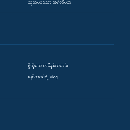
သုတပဒေသာ အင်္ဂလိပ်စာ
ဗွီအိုအေ တမိနစ်သတင်း
နော်သဇင်ရဲ့ Vlog