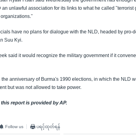
an unlawful association for its links to what he called "terroris
 organizations."
ficials have no plans for dialogue with the NLD, headed by pro
an Suu Kyi.
ek said it would recognize the military government if it conven
 the anniversary of Burma's 1990 elections, in which the NLD wo
ent but was not allowed to take power.
 this report is provided by AP.
Follow us
ပရင့်ထုတ်ရန်