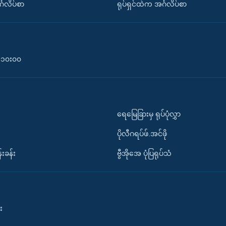
်္ဂလိပ်စာ
ရုပ်ရှင်ထဲက အင်္ဂလိပ်စာ
၀-၁၀း၀၀
ရေမြေခြားမှ ရုပ်ပုံလွှာ
ပိုလီဂရပ်ဖ်.အင်ဖို
်းခန်း
ဗွီအိုအေ ပုံပြရုပ်သံ
း