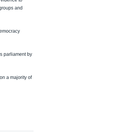
t groups and
-democracy
es parliament by
n a majority of