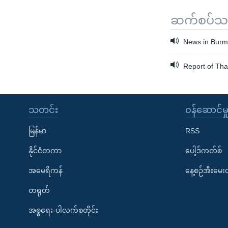
ဆက်စပ်သတင
News in Burme
Report of Tha
သတင်း
၀န်ဆောင်မှ
မြန်မာ
RSS
နိုင်ငံတကာ
ပေါ့ဒ်ကတ်စ်
အမေရိကန်
နေ့စဉ်အီးမေ
တရုတ်
အစ္စရေး-ပါလက်စတိုင်း