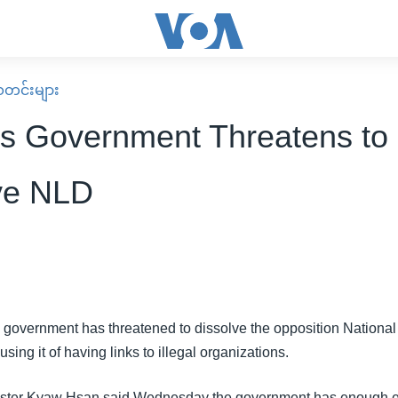
း သတင်းများ
s Government Threatens to
ve NLD
y government has threatened to dissolve the opposition National
ing it of having links to illegal organizations.
nister Kyaw Hsan said Wednesday the government has enough e