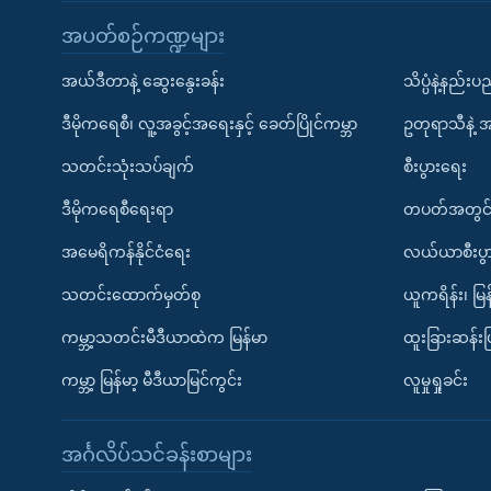
အပတ်စဉ်ကဏ္ဍများ
အယ်ဒီတာနဲ့ ဆွေးနွေးခန်း
သိပ္ပံနဲ့နည်း
ဒီမိုကရေစီ၊ လူ့အခွင့်အရေးနှင့် ခေတ်ပြိုင်ကမ္ဘာ
ဥတုရာသီနဲ့ 
သတင်းသုံးသပ်ချက်
စီးပွားရေး
ဒီမိုကရေစီရေးရာ
တပတ်အတွင်
အမေရိကန်နိုင်ငံရေး
လယ်ယာစီးပွ
သတင်းထောက်မှတ်စု
ယူကရိန်း၊ မြန
ကမ္ဘာ့သတင်းမီဒီယာထဲက မြန်မာ
ထူးခြားဆန်း
ကမ္ဘာ့ မြန်မာ့ မီဒီယာမြင်ကွင်း
လူမှုရှုခင်း
အင်္ဂလိပ်သင်ခန်းစာများ