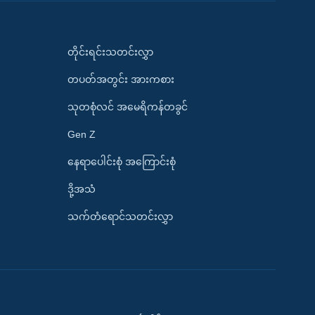
တိုင်းရင်းသတင်းလွှာ
တပတ်အတွင်း အားကစား
သုတစုံလင် အမေရိကန်တခွင်
Gen Z
နေရာပေါင်းစုံ အကြောင်းစုံ
ဒို့အသံ
သက်တံရောင်သတင်းလွှာ