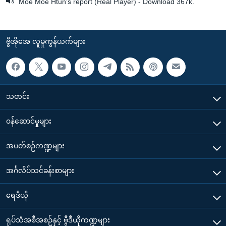
Moe Moe Htun's report (Real Player) - Download 367k.
ဗွီအိုအေ လူမှုကွန်ယက်များ
သတင်း
၀န်ဆောင်မှုများ
အပတ်စဉ်ကဏ္ဍများ
အင်္ဂလိပ်သင်ခန်းစာများ
ရေဒီယို
ရုပ်သံအစီအစဉ်နှင့် ဗွီဒီယိုကဏ္ဍများ