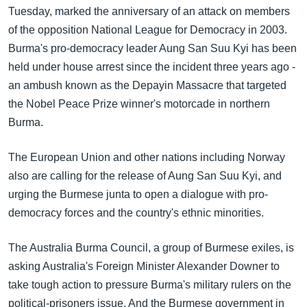
အ
Tuesday, marked the anniversary of an attack on members
သုတပဒေသာ အင်္ဂလိပ်စာ
ညွန်း
Learning English
of the opposition National League for Democracy in 2003.
စာမျက်နှာ
Burma's pro-democracy leader Aung San Suu Kyi has been
သို့
ဗွီအိုအေ လူမှုကွန်ယက်များ
held under house arrest since the incident three years ago -
ကျော်
an ambush known as the Depayin Massacre that targeted
ကြည့်
the Nobel Peace Prize winner's motorcade in northern
ရန်
Burma.
ဘာသာစကားများ
ရှာဖွေ
ရန်
The European Union and other nations including Norway
နေရာ
also are calling for the release of Aung San Suu Kyi, and
သို့
urging the Burmese junta to open a dialogue with pro-
ကျော်
democracy forces and the country's ethnic minorities.
ရန်
The Australia Burma Council, a group of Burmese exiles, is
asking Australia's Foreign Minister Alexander Downer to
take tough action to pressure Burma's military rulers on the
political-prisoners issue. And the Burmese government in