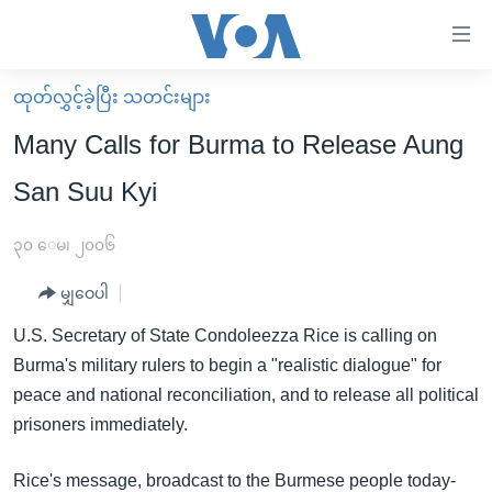
သုံး
ရ
လွယ်ကူ
ထုတ်လွှင့်ခဲ့ပြီး သတင်းများ
မူလစာမျက်နှာ
စေ
Many Calls for Burma to Release Aung
မြန်မာ
သည့်
San Suu Kyi
ကမ္ဘာ့သတင်းများ
Link
ဗွီဒီယို
နိုင်ငံတကာ
၃၀ ေမ၊ ၂၀၀၆
များ
သတင်းလွတ်လပ်ခွင့်
အမေရိကန်
ပင်မ
မျှဝေပါ
ရပ်ဝန်းတခု လမ်းတခု အလွန်
တရုတ်
အကြောင်းအရာ
U.S. Secretary of State Condoleezza Rice is calling on
သို့
အင်္ဂလိပ်စာလေ့လာမယ်
အစ္စရေး-ပါလက်စတိုင်း
Burma's military rulers to begin a "realistic dialogue" for
ကျော်
အပတ်စဉ်ကဏ္ဍများ
အမေရိကန်သုံးအီဒီယံ
peace and national reconciliation, and to release all political
ကြည့်
prisoners immediately.
ရေဒီယိုနှင့်ရုပ်သံ အချက်အလက်များ
မကြေးမုံရဲ့ အင်္ဂလိပ်စာ
ရေဒီယို
ရန်
ပင်မ
ရေဒီယို/တီဗွီအစီအစဉ်
ရုပ်ရှင်ထဲက အင်္ဂလိပ်စာ
တီဗွီ
Rice's message, broadcast to the Burmese people today-