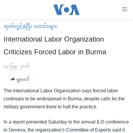
သုံး
ရ
လွယ်ကူ
ထုတ်လွှင့်ခဲ့ပြီး သတင်းများ
မူလစာမျက်နှာ
စေ
International Labor Organization
မြန်မာ
သည့်
Criticizes Forced Labor in Burma
ကမ္ဘာ့သတင်းများ
Link
ဗွီဒီယို
နိုင်ငံတကာ
၀၃ ဇြန္၊ ၂၀၀၆
များ
သတင်းလွတ်လပ်ခွင့်
အမေရိကန်
ပင်မ
မျှဝေပါ
ရပ်ဝန်းတခု လမ်းတခု အလွန်
တရုတ်
အကြောင်းအရာ
The International Labor Organization says forced labor
သို့
အင်္ဂလိပ်စာလေ့လာမယ်
အစ္စရေး-ပါလက်စတိုင်း
continues to be widespread in Burma, despite calls for the
ကျော်
အပတ်စဉ်ကဏ္ဍများ
အမေရိကန်သုံးအီဒီယံ
military government there to halt the practice.
ကြည့်
ရေဒီယိုနှင့်ရုပ်သံ အချက်အလက်များ
မကြေးမုံရဲ့ အင်္ဂလိပ်စာ
ရေဒီယို
ရန်
In a report presented Saturday to the annual ILO conference
ပင်မ
ရေဒီယို/တီဗွီအစီအစဉ်
ရုပ်ရှင်ထဲက အင်္ဂလိပ်စာ
တီဗွီ
in Geneva, the organization's Committee of Experts said it