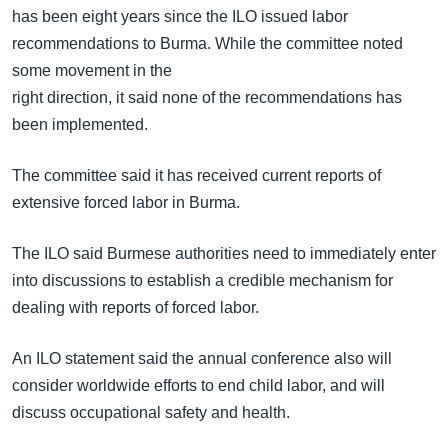
အ
has been eight years since the ILO issued labor
သုတပဒေသာ အင်္ဂလိပ်စာ
ညွန်း
Learning English
recommendations to Burma. While the committee noted
စာမျက်နှာ
some movement in the
သို့
ဗွီအိုအေ လူမှုကွန်ယက်များ
right direction, it said none of the recommendations has
ကျော်
been implemented.
ကြည့်
ရန်
The committee said it has received current reports of
ဘာသာစကားများ
ရှာဖွေ
extensive forced labor in Burma.
ရန်
နေရာ
The ILO said Burmese authorities need to immediately enter
သို့
into discussions to establish a credible mechanism for
ကျော်
dealing with reports of forced labor.
ရန်
An ILO statement said the annual conference also will
consider worldwide efforts to end child labor, and will
discuss occupational safety and health.