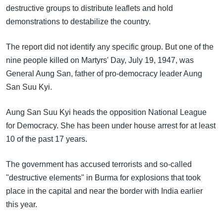
အ
destructive groups to distribute leaflets and hold
သုတပဒေသာ အင်္ဂလိပ်စာ
ညွန်း
Learning English
demonstrations to destabilize the country.
စာမျက်နှာ
သို့
ဗွီအိုအေ လူမှုကွန်ယက်များ
The report did not identify any specific group. But one of the
ကျော်
nine people killed on Martyrs' Day, July 19, 1947, was
ကြည့်
General Aung San, father of pro-democracy leader Aung
ရန်
San Suu Kyi.
ဘာသာစကားများ
ရှာဖွေ
ရန်
Aung San Suu Kyi heads the opposition National League
နေရာ
for Democracy. She has been under house arrest for at least
သို့
10 of the past 17 years.
ကျော်
ရန်
The government has accused terrorists and so-called
"destructive elements" in Burma for explosions that took
place in the capital and near the border with India earlier
this year.