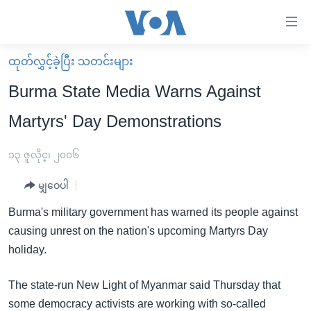
သုံး
ရ
လွယ်ကူ
ထုတ်လွှင့်ခဲ့ပြီး သတင်းများ
မူလစာမျက်နှာ
စေ
Burma State Media Warns Against
မြန်မာ
သည့်
Martyrs' Day Demonstrations
ကမ္ဘာ့သတင်းများ
Link
ဗွီဒီယို
နိုင်ငံတကာ
၁၃ ဇူလိုင္၊ ၂၀၀၆
များ
သတင်းလွတ်လပ်ခွင့်
အမေရိကန်
ပင်မ
မျှဝေပါ
ရပ်ဝန်းတခု လမ်းတခု အလွန်
တရုတ်
အကြောင်းအရာ
Burma's military government has warned its people against
သို့
အင်္ဂလိပ်စာလေ့လာမယ်
အစ္စရေး-ပါလက်စတိုင်း
causing unrest on the nation's upcoming Martyrs Day
ကျော်
အပတ်စဉ်ကဏ္ဍများ
အမေရိကန်သုံးအီဒီယံ
holiday.
ကြည့်
ရေဒီယိုနှင့်ရုပ်သံ အချက်အလက်များ
မကြေးမုံရဲ့ အင်္ဂလိပ်စာ
ရေဒီယို
ရန်
The state-run New Light of Myanmar said Thursday that
ပင်မ
ရေဒီယို/တီဗွီအစီအစဉ်
ရုပ်ရှင်ထဲက အင်္ဂလိပ်စာ
တီဗွီ
some democracy activists are working with so-called