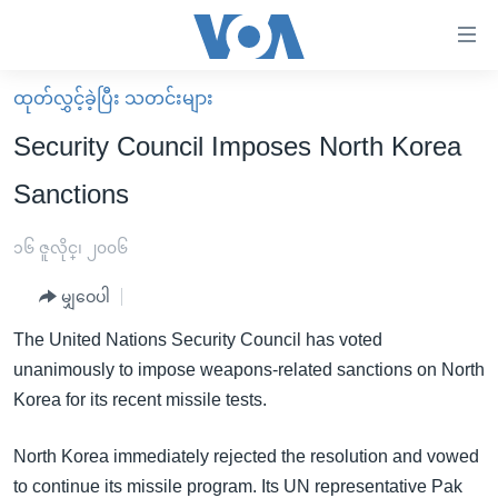
သုံး
ရ
လွယ်ကူ
ထုတ်လွှင့်ခဲ့ပြီး သတင်းများ
မူလစာမျက်နှာ
စေ
Security Council Imposes North Korea
မြန်မာ
သည့်
Sanctions
ကမ္ဘာ့သတင်းများ
Link
ဗွီဒီယို
နိုင်ငံတကာ
၁၆ ဇူလိုင္၊ ၂၀၀၆
များ
သတင်းလွတ်လပ်ခွင့်
အမေရိကန်
ပင်မ
မျှဝေပါ
ရပ်ဝန်းတခု လမ်းတခု အလွန်
တရုတ်
အကြောင်းအရာ
The United Nations Security Council has voted
သို့
အင်္ဂလိပ်စာလေ့လာမယ်
အစ္စရေး-ပါလက်စတိုင်း
unanimously to impose weapons-related sanctions on North
ကျော်
အပတ်စဉ်ကဏ္ဍများ
အမေရိကန်သုံးအီဒီယံ
Korea for its recent missile tests.
ကြည့်
ရေဒီယိုနှင့်ရုပ်သံ အချက်အလက်များ
မကြေးမုံရဲ့ အင်္ဂလိပ်စာ
ရေဒီယို
ရန်
North Korea immediately rejected the resolution and vowed
ပင်မ
ရေဒီယို/တီဗွီအစီအစဉ်
ရုပ်ရှင်ထဲက အင်္ဂလိပ်စာ
တီဗွီ
to continue its missile program. Its UN representative Pak