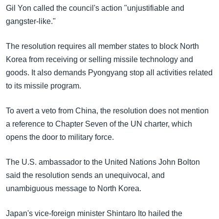
အ
Gil Yon called the council's action "unjustifiable and
သုတပဒေသာ အင်္ဂလိပ်စာ
ညွန်း
Learning English
gangster-like."
စာမျက်နှာ
သို့
ဗွီအိုအေ လူမှုကွန်ယက်များ
The resolution requires all member states to block North
ကျော်
Korea from receiving or selling missile technology and
ကြည့်
goods. It also demands Pyongyang stop all activities related
ရန်
to its missile program.
ဘာသာစကားများ
ရှာဖွေ
ရန်
To avert a veto from China, the resolution does not mention
နေရာ
a reference to Chapter Seven of the UN charter, which
သို့
opens the door to military force.
ကျော်
ရန်
The U.S. ambassador to the United Nations John Bolton
said the resolution sends an unequivocal, and
unambiguous message to North Korea.
Japan's vice-foreign minister Shintaro Ito hailed the