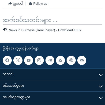
မျှဝေပါ
Follow us
ဆက်စပ်သတင်းများ ...
News in Burmese (Real Player) - Download 189k.
ဗွီအိုအေ လူမှုကွန်ယက်များ
သတင်း
၀န်ဆောင်မှုများ
အပတ်စဉ်ကဏ္ဍများ