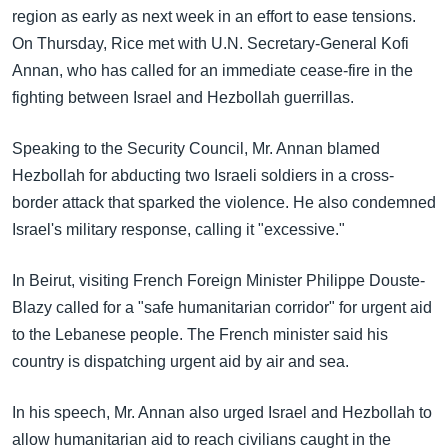
အ
region as early as next week in an effort to ease tensions.
သုတပဒေသာ အင်္ဂလိပ်စာ
ညွန်း
Learning English
On Thursday, Rice met with U.N. Secretary-General Kofi
စာမျက်နှာ
Annan, who has called for an immediate cease-fire in the
သို့
ဗွီအိုအေ လူမှုကွန်ယက်များ
fighting between Israel and Hezbollah guerrillas.
ကျော်
ကြည့်
Speaking to the Security Council, Mr. Annan blamed
ရန်
Hezbollah for abducting two Israeli soldiers in a cross-
ဘာသာစကားများ
ရှာဖွေ
border attack that sparked the violence. He also condemned
ရန်
Israel's military response, calling it "excessive."
နေရာ
သို့
In Beirut, visiting French Foreign Minister Philippe Douste-
ကျော်
Blazy called for a "safe humanitarian corridor" for urgent aid
ရန်
to the Lebanese people. The French minister said his
country is dispatching urgent aid by air and sea.
In his speech, Mr. Annan also urged Israel and Hezbollah to
allow humanitarian aid to reach civilians caught in the