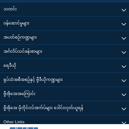
သတင်း
၀န်ဆောင်မှုများ
အပတ်စဉ်ကဏ္ဍများ
အင်္ဂလိပ်သင်ခန်းစာများ
ရေဒီယို
ရုပ်သံအစီအစဉ်နှင့် ဗွီဒီယိုကဏ္ဍများ
ဗွီအိုအေအကြောင်း
ဗွီအိုအေ မိုဘိုင်းလ်အက်ပ်များ ဒေါင်းလုတ်ယူရန်
Other Links