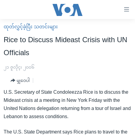
သုံး
ရ
လွယ်ကူ
ထုတ်လွှင့်ခဲ့ပြီး သတင်းများ
မူလစာမျက်နှာ
စေ
Rice to Discuss Mideast Crisis with UN
မြန်မာ
သည့်
Officials
ကမ္ဘာ့သတင်းများ
Link
ဗွီဒီယို
နိုင်ငံတကာ
၂၁ ဇူလိုင္၊ ၂၀၀၆
များ
သတင်းလွတ်လပ်ခွင့်
အမေရိကန်
ပင်မ
မျှဝေပါ
ရပ်ဝန်းတခု လမ်းတခု အလွန်
တရုတ်
အကြောင်းအရာ
U.S. Secretary of State Condoleezza Rice is to discuss the
သို့
အင်္ဂလိပ်စာလေ့လာမယ်
အစ္စရေး-ပါလက်စတိုင်း
Mideast crisis at a meeting in New York Friday with the
ကျော်
အပတ်စဉ်ကဏ္ဍများ
အမေရိကန်သုံးအီဒီယံ
United Nations delegation returning from a tour of Israel and
ကြည့်
Lebanon to assess conditions.
ရေဒီယိုနှင့်ရုပ်သံ အချက်အလက်များ
မကြေးမုံရဲ့ အင်္ဂလိပ်စာ
ရေဒီယို
ရန်
ပင်မ
ရေဒီယို/တီဗွီအစီအစဉ်
ရုပ်ရှင်ထဲက အင်္ဂလိပ်စာ
တီဗွီ
The U.S. State Department says Rice plans to travel to the