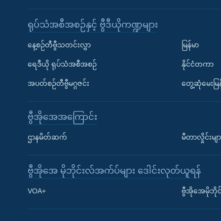
ရုပ်သံအစီအစဉ်နှင့် ဗွီဒီယိုကဏ္ဍများ
နေ့စဉ်တီဗွီသတင်းလွှာ
မြန်မာ
ရေဒီယို ရုပ်သံအစီအစဉ်
နိုင်ငံတကာ
အပတ်စဉ်တီဗွီမဂ္ဂဇင်း
တွေ့ဆုံမေးမြန
ဗွီအိုအေအကြောင်း
ဌာနမိတ်ဆက်
မီတာလှိုင်းမျာ
ဗွီအိုအေ မိုဘိုင်းလ်အက်ပ်များ ဒေါင်းလုတ်ယူရန်
Learning English
VOA+
ဗွီအိုအေမိုဘ
ဗွီအိုအေ လူမှုကွန်ယက်များ