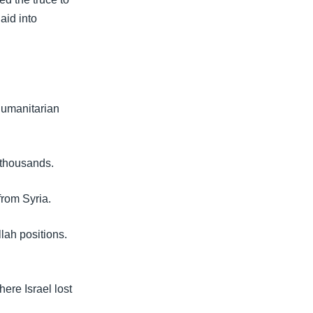
aid into
 humanitarian
 thousands.
from Syria.
lah positions.
ere Israel lost