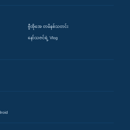
ဗွီအိုအေ တမိနစ်သတင်း
နော်သဇင်ရဲ့ Vlog
droid