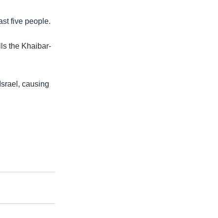
ast five people.
ls the Khaibar-
Israel, causing