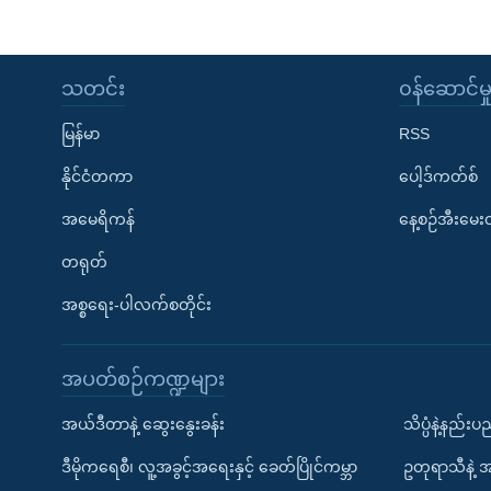
သတင်း
၀န်ဆောင်မှ
မြန်မာ
RSS
နိုင်ငံတကာ
ပေါ့ဒ်ကတ်စ်
အမေရိကန်
နေ့စဉ်အီးမေ
တရုတ်
အစ္စရေး-ပါလက်စတိုင်း
အပတ်စဉ်ကဏ္ဍများ
အယ်ဒီတာနဲ့ ဆွေးနွေးခန်း
သိပ္ပံနဲ့နည်း
ဒီမိုကရေစီ၊ လူ့အခွင့်အရေးနှင့် ခေတ်ပြိုင်ကမ္ဘာ
ဥတုရာသီနဲ့ 