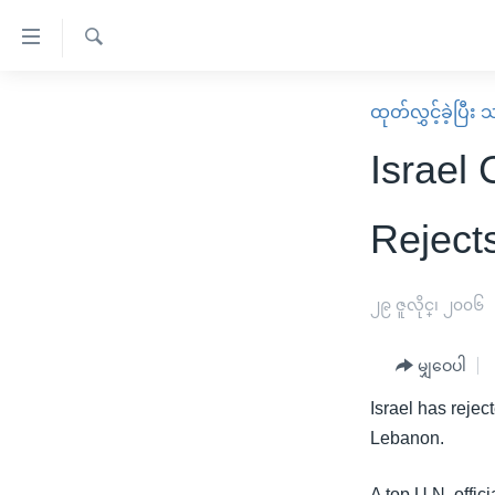
သုံး
ရ
ရှာဖွေ
လွယ်ကူ
မူလစာမျက်နှာ
ထုတ်လွှင့်ခဲ့ပြီ
ရ
စေ
မြန်မာ
လာ
Israel
သည့်
ဒ်
ကမ္ဘာ့သတင်းများ
Link
ဗွီဒီယို
နိုင်ငံတကာ
Reject
များ
သတင်းလွတ်လပ်ခွင့်
အမေရိကန်
ပင်မ
ရပ်ဝန်းတခု လမ်းတခု အလွန်
တရုတ်
၂၉ ဇူလိုင္၊ ၂၀၀၆
အကြောင်းအရာ
အင်္ဂလိပ်စာလေ့လာမယ်
အစ္စရေး-ပါလက်စတိုင်း
သို့
မျှဝေပါ
အပတ်စဉ်ကဏ္ဍများ
အမေရိကန်သုံးအီဒီယံ
ကျော်
Israel has reject
ကြည့်
ရေဒီယိုနှင့်ရုပ်သံ အချက်အလက်များ
မကြေးမုံရဲ့ အင်္ဂလိပ်စာ
ရေဒီယို
Lebanon.
ရန်
ရေဒီယို/တီဗွီအစီအစဉ်
ရုပ်ရှင်ထဲက အင်္ဂလိပ်စာ
တီဗွီ
ပင်မ
A top U.N. offic