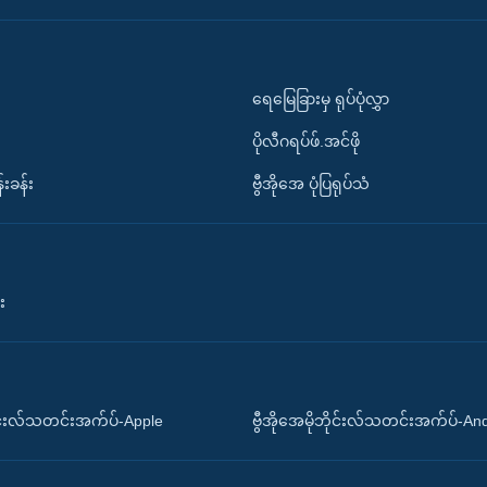
ရေမြေခြားမှ ရုပ်ပုံလွှာ
ပိုလီဂရပ်ဖ်.အင်ဖို
်းခန်း
ဗွီအိုအေ ပုံပြရုပ်သံ
း
ိုင်းလ်သတင်းအက်ပ်-Apple
ဗွီအိုအေမိုဘိုင်းလ်သတင်းအက်ပ်-An