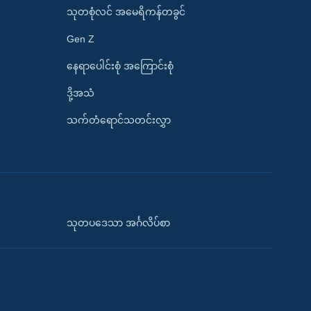
သုတစုံလင် အမေရိကန်တခွင်
Gen Z
နေရာပေါင်းစုံ အကြောင်းစုံ
ဒို့အသံ
သက်တံရောင်သတင်းလွှာ
သုတပဒေသာ အင်္ဂလိပ်စာ