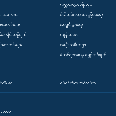
ကမ္ဘာတလွှားခရီးသွား
း အားကစား
ဒီသီတင်းပတ် အာရှနိုင်ငံရေး
ားသတင်းများ
အာရှစီးပွားရေး
်မာ နှိုင်းယှဉ်ချက်
ကျန်းမာရေး
ပြားသတင်းများ
အမျိုးသမီးကဏ္ဍ
ရိုဟင်ဂျာအရေး မျှော်လင့်ချက်
်္ဂလိပ်စာ
ရုပ်ရှင်ထဲက အင်္ဂလိပ်စာ
၀-၁၀း၀၀