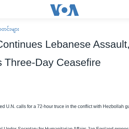
း သတင်းများ
 Continues Lebanese Assault
s Three-Day Ceasefire
ed U.N. calls for a 72-hour truce in the conflict with Hezbollah gu
ial Under-Secretary for Humanitarian Affairs Jan Egeland propos