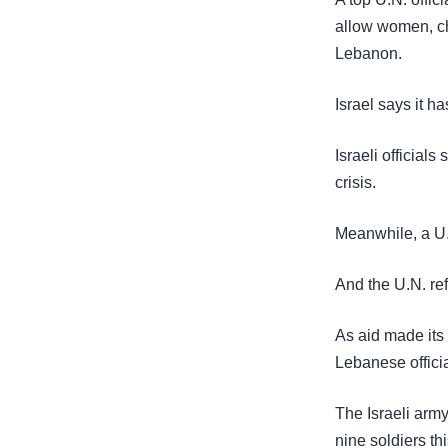
သုတပဒေသာ အင်္ဂလိပ်စာ
အ
allow women, ch
ညွန်း
Lebanon.
စာမျက်နှာ
သို့
Israel says it 
ကျော်
ကြည့်
Israeli official
ရန်
crisis.
ရှာဖွေ
ရန်
Meanwhile, a U.
နေရာ
သို့
And the U.N. ref
ကျော်
ရန်
As aid made its
Lebanese officia
The Israeli army
nine soldiers th