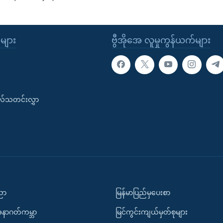
ုများ
ဗွီအိုအေ လူမှုကွန်ယက်များ
းလ်သတင်းလွှာ
ပညာ
မြန်မာပြည်မှပေးစာ
အနာဂတ်ကမ္ဘာ
မြင်ကွင်းကျယ်မှတ်စုများ