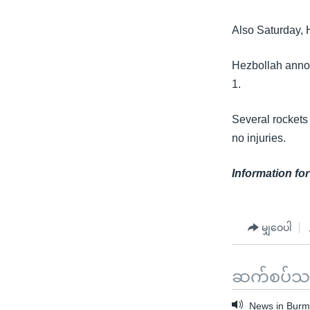
Also Saturday, H
Hezbollah annou
1.
Several rockets 
no injuries.
Information fo
မျှဝေပါ
ဆက်စပ်သတင
News in Burme