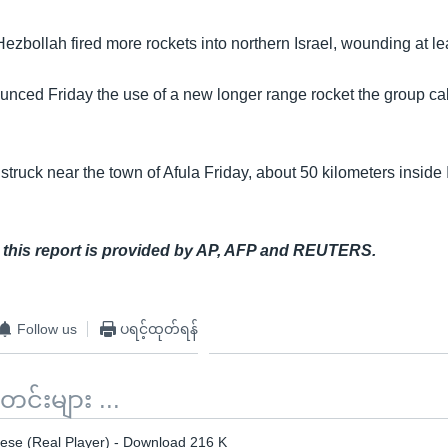
ezbollah fired more rockets into northern Israel, wounding at le
nced Friday the use of a new longer range rocket the group cal
struck near the town of Afula Friday, about 50 kilometers inside 
r this report is provided by AP, AFP and REUTERS.
Follow us
ပရင့်ထုတ်ရန်
်းများ ...
se (Real Player) - Download 216 K