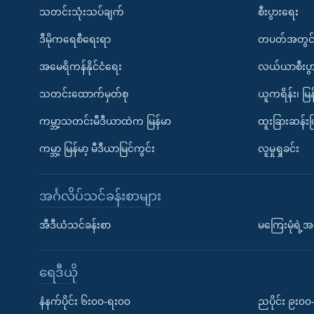
သတင်းသုံးသပ်ချက်
စီးပွားရေး
ဒီမိုကရေစီရေးရာ
တပတ်အတွင်
အမေရိကန်နိုင်ငံရေး
လယ်ယာစီးပွ
သတင်းထောက်မှတ်စု
ယူကရိန်း၊ မြန
ကမ္ဘာ့သတင်းမီဒီယာထဲက မြန်မာ
ထူးခြားဆန်း
ကမ္ဘာ့ မြန်မာ့ မီဒီယာမြင်ကွင်း
လူမှုရှုခင်း
အင်္ဂလိပ်သင်ခန်းစာများ
အီဒီယံသင်ခန်းစာ
မကြေးမုံရဲ့အင
ရေဒီယို
နံနက်ပိုင်း ၆း၀၀-ရး၀၀
ညပိုင်း ၉း၀