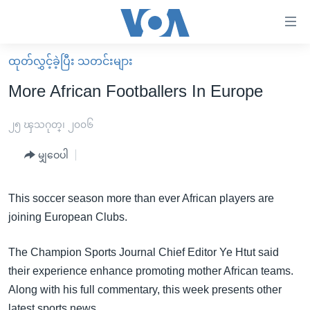
သုံး
ရ
လွယ်ကူ
ထုတ်လွှင့်ခဲ့ပြီး သတင်းများ
မူလစာမျက်နှာ
စေ
More African Footballers In Europe
မြန်မာ
သည့်
ကမ္ဘာ့သတင်းများ
၂၅ ၾသဂုတ္၊ ၂၀၀၆
Link
ဗွီဒီယို
နိုင်ငံတကာ
မျှဝေပါ
များ
သတင်းလွတ်လပ်ခွင့်
အမေရိကန်
ပင်မ
ရပ်ဝန်းတခု လမ်းတခု အလွန်
တရုတ်
This soccer season more than ever African players are
အကြောင်းအရာ
joining European Clubs.
သို့
အင်္ဂလိပ်စာလေ့လာမယ်
အစ္စရေး-ပါလက်စတိုင်း
ကျော်
အပတ်စဉ်ကဏ္ဍများ
အမေရိကန်သုံးအီဒီယံ
The Champion Sports Journal Chief Editor Ye Htut said
ကြည့်
their experience enhance promoting mother African teams.
ရေဒီယိုနှင့်ရုပ်သံ အချက်အလက်များ
မကြေးမုံရဲ့ အင်္ဂလိပ်စာ
ရေဒီယို
ရန်
Along with his full commentary, this week presents other
ပင်မ
ရေဒီယို/တီဗွီအစီအစဉ်
ရုပ်ရှင်ထဲက အင်္ဂလိပ်စာ
တီဗွီ
latest sports news.