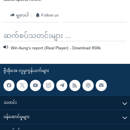
အ
သုတပဒေသာ အင်္ဂလိပ်စာ
ညွန်း
Learning English
မျှဝေပါ
Follow us
စာမျက်နှာ
သို့
ဗွီအိုအေ လူမှုကွန်ယက်များ
ကျော်
ဆက်စပ်သတင်းများ ...
ကြည့်
Win Aung's report (Real Player) - Download 858k.
ရန်
ဘာသာစကားများ
ရှာဖွေ
ရန်
ဗွီအိုအေ လူမှုကွန်ယက်များ
နေရာ
သို့
ကျော်
ရန်
သတင်း
၀န်ဆောင်မှုများ