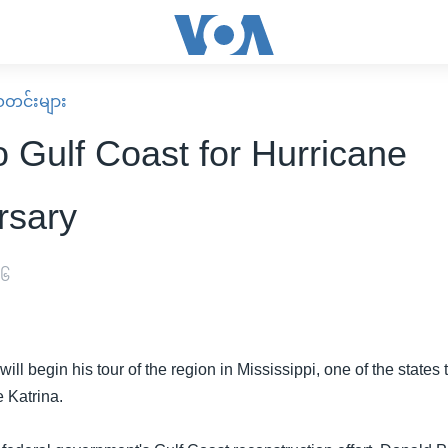
း သတင်းများ
o Gulf Coast for Hurricane
rsary
၀၆
ll begin his tour of the region in Mississippi, one of the states th
e Katrina.