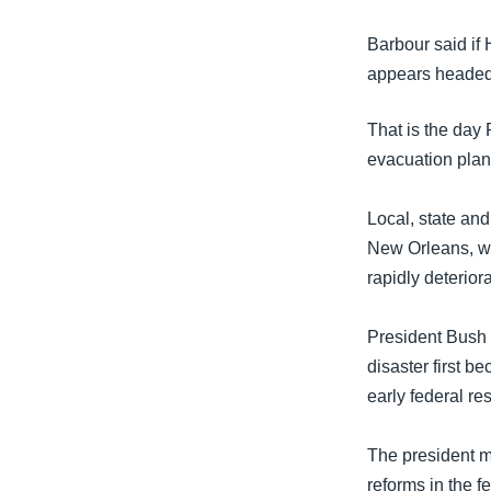
Barbour said if
appears headed 
That is the day
evacuation plan 
Local, state and
New Orleans, wh
rapidly deterior
President Bush 
disaster first b
early federal re
The president ma
reforms in the 