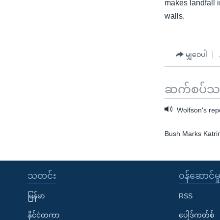
makes landfall i
walls.
မျှဝေပါ
ဆက်စပ်သတင
Wolfson's rep
Bush Marks Katri
သတင်း
၀န်ဆောင်မှ
မြန်မာ
RSS
နိုင်ငံတကာ
ပေါ့ဒ်ကတ်စ်