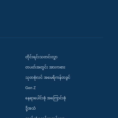
တိုင်းရင်းသတင်းလွှာ
တပတ်အတွင်း အားကစား
သုတစုံလင် အမေရိကန်တခွင်
Gen Z
နေရာပေါင်းစုံ အကြောင်းစုံ
ဒို့အသံ