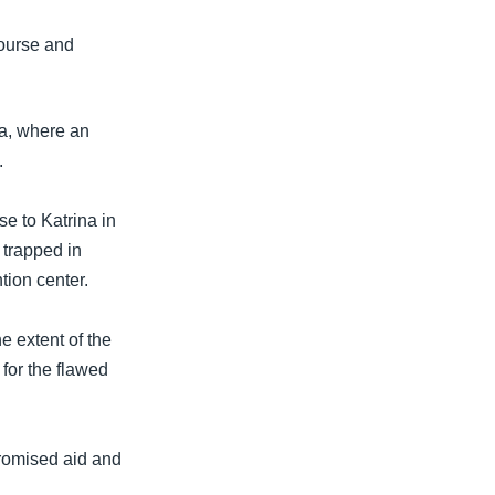
course and
na, where an
.
se to Katrina in
 trapped in
tion center.
 extent of the
for the flawed
promised aid and