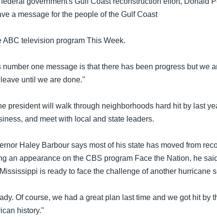
 federal government's Gulf Coast reconstruction effort, Donald P
have a message for the people of the Gulf Coast
e ABC television program This Week.
s number one message is that there has been progress but we a
 leave until we are done."
the president will walk through neighborhoods hard hit by last year
siness, and meet with local and state leaders.
ernor Haley Barbour says most of his state has moved from reco
ing an appearance on the CBS program Face the Nation, he said t
Mississippi is ready to face the challenge of another hurricane 
ady. Of course, we had a great plan last time and we got hit by t
ican history."