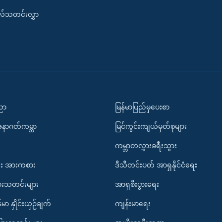
းလ်သတင်းလွှာ
ပညာ
မြန်မာပြည်မှပေးစာ
အနာဂတ်ကမ္ဘာ
မြင်ကွင်းကျယ်မှတ်စုများ
ကမ္ဘာတလွှားခရီးသွား
း အားကစား
ဒီသီတင်းပတ် အာရှနိုင်ငံရေး
ားသတင်းများ
အာရှစီးပွားရေး
်မာ နှိုင်းယှဉ်ချက်
ကျန်းမာရေး