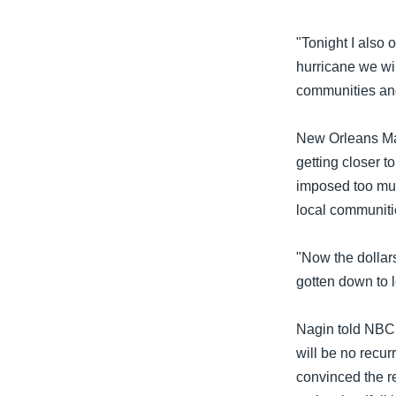
"Tonight I also 
hurricane we will
communities and 
New Orleans May
getting closer 
imposed too muc
local communiti
"Now the dollars
gotten down to 
Nagin told NBC h
will be no recur
convinced the re