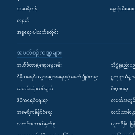
အမေရိကန်
နေ့စဉ်အီးမေ
တရုတ်
အစ္စရေး-ပါလက်စတိုင်း
အပတ်စဉ်ကဏ္ဍများ
အယ်ဒီတာနဲ့ ဆွေးနွေးခန်း
သိပ္ပံနဲ့နည်း
ဒီမိုကရေစီ၊ လူ့အခွင့်အရေးနှင့် ခေတ်ပြိုင်ကမ္ဘာ
ဥတုရာသီနဲ့ 
သတင်းသုံးသပ်ချက်
စီးပွားရေး
ဒီမိုကရေစီရေးရာ
တပတ်အတွင်
အမေရိကန်နိုင်ငံရေး
လယ်ယာစီးပွ
သတင်းထောက်မှတ်စု
ယူကရိန်း၊ မြန