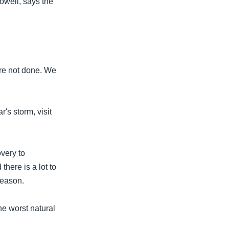
owell, says the
re not done. We
's storm, visit
very to
here is a lot to
season.
he worst natural