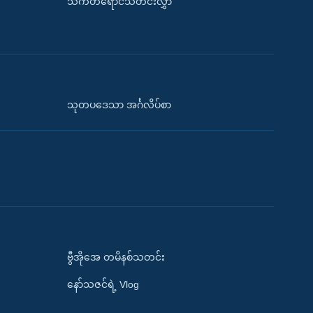
သက်တံရောင်သတင်းလွှာ
သုတပဒေသာ အင်္ဂလိပ်စာ
ဗွီအိုအေ တမိနစ်သတင်း
နော်သဇင်ရဲ့ Vlog