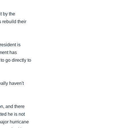
t by the
 rebuild their
esident is
nment has
 go directly to
eally haven't
on, and there
ted he is not
major hurricane