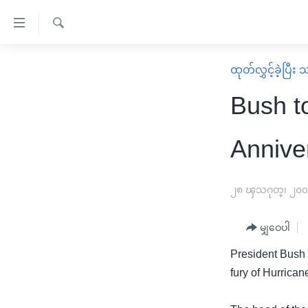
သုံး
ရ
ရှာဖွေ
လွယ်ကူ
မူလစာမျက်နှာ
ထုတ်လွှင့်ခဲ့ပြီ
ရ
စေ
မြန်မာ
လာ
Bush t
သည့်
ဒ်
ကမ္ဘာ့သတင်းများ
Link
ဗွီဒီယို
နိုင်ငံတကာ
Annive
များ
သတင်းလွတ်လပ်ခွင့်
အမေရိကန်
ပင်မ
ရပ်ဝန်းတခု လမ်းတခု အလွန်
တရုတ်
၂၈ ၾသဂုတ္၊ ၂၀
အကြောင်းအရာ
အင်္ဂလိပ်စာလေ့လာမယ်
အစ္စရေး-ပါလက်စတိုင်း
သို့
မျှဝေပါ
အပတ်စဉ်ကဏ္ဍများ
အမေရိကန်သုံးအီဒီယံ
ကျော်
President Bush wi
ကြည့်
ရေဒီယိုနှင့်ရုပ်သံ အချက်အလက်များ
မကြေးမုံရဲ့ အင်္ဂလိပ်စာ
ရေဒီယို
fury of Hurrican
ရန်
ရေဒီယို/တီဗွီအစီအစဉ်
ရုပ်ရှင်ထဲက အင်္ဂလိပ်စာ
တီဗွီ
ပင်မ