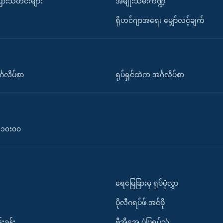
ပြားသတင်းများ
အမျိုးသမီးကဏ္ဍ
ရိုဟင်ဂျာအရေး မျှော်လင့်ချက်
်္ဂလိပ်စာ
ရုပ်ရှင်ထဲက အင်္ဂလိပ်စာ
၀-၁၀း၀၀
ရေမြေခြားမှ ရုပ်ပုံလွှာ
ပိုလီဂရပ်ဖ်.အင်ဖို
်းခန်း
ဗွီအိုအေ ပုံပြရုပ်သံ