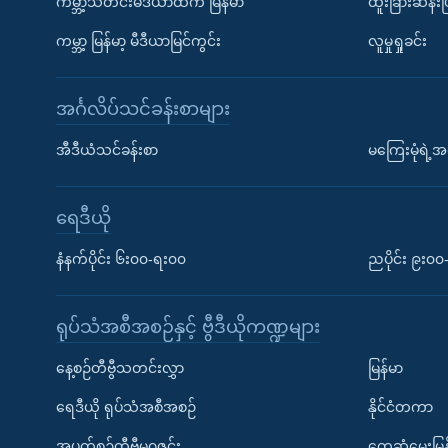
ကမ္ဘာ့သတင်းမီဒီယာထဲက မြန်မာ
ထူးခြားဆန်း
ကမ္ဘာ့ မြန်မာ့ မီဒီယာမြင်ကွင်း
လူမှုရှုခင်း
အင်္ဂလိပ်သင်ခန်းစာများ
အီဒီယံသင်ခန်းစာ
မကြေးမုံရဲ့အင
ရေဒီယို
နံနက်ပိုင်း ၆း၀၀-ရး၀၀
ညပိုင်း ၉း၀
ရုပ်သံအစီအစဉ်နှင့် ဗွီဒီယိုကဏ္ဍများ
နေ့စဉ်တီဗွီသတင်းလွှာ
မြန်မာ
ရေဒီယို ရုပ်သံအစီအစဉ်
နိုင်ငံတကာ
အပတ်စဉ်တီဗွီမဂ္ဂဇင်း
တွေ့ဆုံမေးမြန