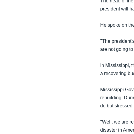
The head of the
သုတပဒေသာ အင်္ဂလိပ်စာ
အ
president will 
ညွန်း
စာမျက်နှာ
He spoke on th
သို့
ကျော်
"The president'
ကြည့်
are not going to
ရန်
ရှာဖွေ
In Mississippi, 
ရန်
a recovering bu
နေရာ
သို့
Mississippi Gov
ကျော်
rebuilding. Dur
ရန်
do but stressed 
"Well, we are re
disaster in Amer