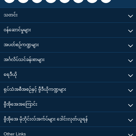
သတင်း
၀န်ဆောင်မှုများ
အပတ်စဉ်ကဏ္ဍများ
အင်္ဂလိပ်သင်ခန်းစာများ
ရေဒီယို
ရုပ်သံအစီအစဉ်နှင့် ဗွီဒီယိုကဏ္ဍများ
ဗွီအိုအေအကြောင်း
ဗွီအိုအေ မိုဘိုင်းလ်အက်ပ်များ ဒေါင်းလုတ်ယူရန်
Other Links