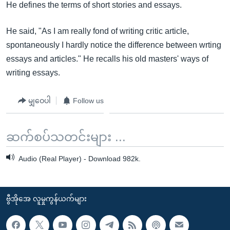
အ
He defines the terms of short stories and essays.
သုတပဒေသာ အင်္ဂလိပ်စာ
ညွန်း
Learning English
စာမျက်နှာ
He said, "As I am really fond of writing critic article,
သို့
spontaneously I hardly notice the difference between wrting
ဗွီအိုအေ လူမှုကွန်ယက်များ
ကျော်
essays and articles." He recalls his old masters' ways of
ကြည့်
writing essays.
ရန်
ဘာသာစကားများ
ရှာဖွေ
မျှဝေပါ
Follow us
ရန်
နေရာ
ဆက်စပ်သတင်းများ ...
သို့
ကျော်
Audio (Real Player) - Download 982k.
ရန်
ဗွီအိုအေ လူမှုကွန်ယက်များ