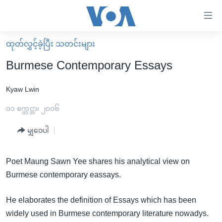
သုံး
ရ
လွယ်ကူ
ထုတ်လွှင့်ခဲ့ပြီး သတင်းများ
မူလစာမျက်နှာ
စေ
Burmese Contemporary Essays
မြန်မာ
သည့်
ကမ္ဘာ့သတင်းများ
Kyaw Lwin
Link
ဗွီဒီယို
နိုင်ငံတကာ
၀၁ စက္တင္ဘာ၊ ၂၀၀၆
များ
သတင်းလွတ်လပ်ခွင့်
အမေရိကန်
မျှဝေပါ
ပင်မ
ရပ်ဝန်းတခု လမ်းတခု အလွန်
တရုတ်
အကြောင်းအရာ
သို့
အင်္ဂလိပ်စာလေ့လာမယ်
အစ္စရေး-ပါလက်စတိုင်း
Poet Maung Sawn Yee shares his analytical view on
ကျော်
Burmese contemporary eassays.
အပတ်စဉ်ကဏ္ဍများ
အမေရိကန်သုံးအီဒီယံ
ကြည့်
ရေဒီယိုနှင့်ရုပ်သံ အချက်အလက်များ
မကြေးမုံရဲ့ အင်္ဂလိပ်စာ
ရေဒီယို
ရန်
He elaborates the definition of Essays which has been
ပင်မ
ရေဒီယို/တီဗွီအစီအစဉ်
ရုပ်ရှင်ထဲက အင်္ဂလိပ်စာ
တီဗွီ
widely used in Burmese contemporary literature nowadys.