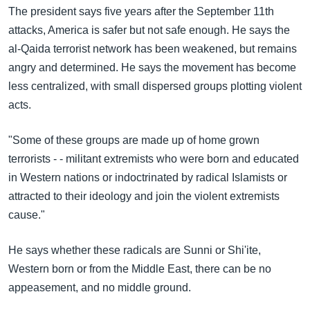
အ
The president says five years after the September 11th
သုတပဒေသာ အင်္ဂလိပ်စာ
ညွန်း
Learning English
attacks, America is safer but not safe enough. He says the
စာမျက်နှာ
al-Qaida terrorist network has been weakened, but remains
သို့
ဗွီအိုအေ လူမှုကွန်ယက်များ
angry and determined. He says the movement has become
ကျော်
less centralized, with small dispersed groups plotting violent
ကြည့်
acts.
ရန်
ဘာသာစကားများ
ရှာဖွေ
"Some of these groups are made up of home grown
ရန်
terrorists - - militant extremists who were born and educated
နေရာ
in Western nations or indoctrinated by radical Islamists or
သို့
attracted to their ideology and join the violent extremists
ကျော်
cause."
ရန်
He says whether these radicals are Sunni or Shi'ite,
Western born or from the Middle East, there can be no
appeasement, and no middle ground.