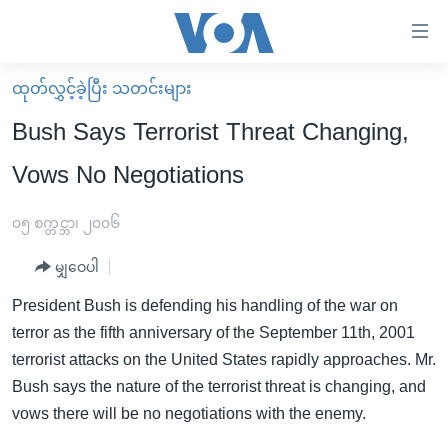
သုံး
ရ
လွယ်ကူ
ထုတ်လွှင့်ခဲ့ပြီး သတင်းများ
မူလစာမျက်နှာ
စေ
Bush Says Terrorist Threat Changing,
မြန်မာ
သည့်
Vows No Negotiations
ကမ္ဘာ့သတင်းများ
Link
ဗွီဒီယို
နိုင်ငံတကာ
၀၅ စက္တင္ဘာ၊ ၂၀၀၆
များ
သတင်းလွတ်လပ်ခွင့်
အမေရိကန်
ပင်မ
မျှဝေပါ
ရပ်ဝန်းတခု လမ်းတခု အလွန်
တရုတ်
အကြောင်းအရာ
President Bush is defending his handling of the war on
သို့
အင်္ဂလိပ်စာလေ့လာမယ်
အစ္စရေး-ပါလက်စတိုင်း
terror as the fifth anniversary of the September 11th, 2001
ကျော်
အပတ်စဉ်ကဏ္ဍများ
အမေရိကန်သုံးအီဒီယံ
terrorist attacks on the United States rapidly approaches. Mr.
ကြည့်
Bush says the nature of the terrorist threat is changing, and
ရေဒီယိုနှင့်ရုပ်သံ အချက်အလက်များ
မကြေးမုံရဲ့ အင်္ဂလိပ်စာ
ရေဒီယို
ရန်
vows there will be no negotiations with the enemy.
ပင်မ
ရေဒီယို/တီဗွီအစီအစဉ်
ရုပ်ရှင်ထဲက အင်္ဂလိပ်စာ
တီဗွီ