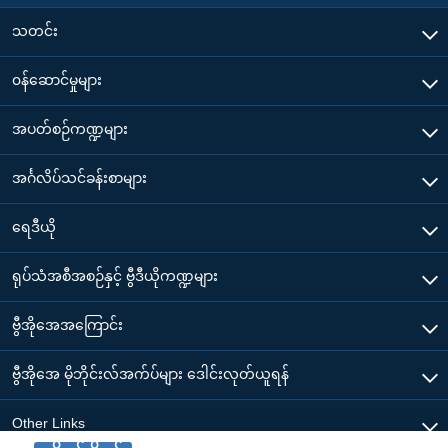
သတင်း
၀န်ဆောင်မှုများ
အပတ်စဉ်ကဏ္ဍများ
အင်္ဂလိပ်သင်ခန်းစာများ
ရေဒီယို
ရုပ်သံအစီအစဉ်နှင့် ဗွီဒီယိုကဏ္ဍများ
ဗွီအိုအေအကြောင်း
ဗွီအိုအေ မိုဘိုင်းလ်အက်ပ်များ ဒေါင်းလုတ်ယူရန်
Other Links