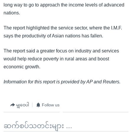
အ
long way to go to approach the income levels of advanced
သုတပဒေသာ အင်္ဂလိပ်စာ
ညွန်း
Learning English
nations.
စာမျက်နှာ
သို့
ဗွီအိုအေ လူမှုကွန်ယက်များ
The report highlighted the service sector, where the I.M.F.
ကျော်
says the productivity of Asian nations has fallen.
ကြည့်
ရန်
The report said a greater focus on industry and services
ဘာသာစကားများ
ရှာဖွေ
would help reduce poverty in rural areas and boost
ရန်
economic growth.
နေရာ
သို့
Information for this report is provided by AP and Reuters.
ကျော်
ရန်
မျှဝေပါ
Follow us
ဆက်စပ်သတင်းများ ...