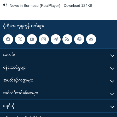
News in Burmese (RealPlayer) - Download 124KB
ဗွီအိုအေ လူမှုကွန်ယက်များ
သတင်း
၀န်ဆောင်မှုများ
အပတ်စဉ်ကဏ္ဍများ
အင်္ဂလိပ်သင်ခန်းစာများ
ရေဒီယို