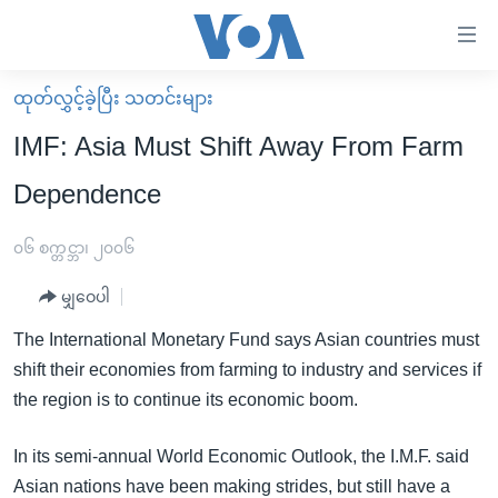
သုံး
ရ
လွယ်ကူ
ထုတ်လွှင့်ခဲ့ပြီး သတင်းများ
မူလစာမျက်နှာ
စေ
IMF: Asia Must Shift Away From Farm
မြန်မာ
သည့်
Dependence
ကမ္ဘာ့သတင်းများ
Link
ဗွီဒီယို
နိုင်ငံတကာ
၀၆ စက္တင္ဘာ၊ ၂၀၀၆
များ
သတင်းလွတ်လပ်ခွင့်
အမေရိကန်
ပင်မ
မျှဝေပါ
ရပ်ဝန်းတခု လမ်းတခု အလွန်
တရုတ်
အကြောင်းအရာ
The International Monetary Fund says Asian countries must
သို့
အင်္ဂလိပ်စာလေ့လာမယ်
အစ္စရေး-ပါလက်စတိုင်း
shift their economies from farming to industry and services if
ကျော်
အပတ်စဉ်ကဏ္ဍများ
အမေရိကန်သုံးအီဒီယံ
the region is to continue its economic boom.
ကြည့်
ရေဒီယိုနှင့်ရုပ်သံ အချက်အလက်များ
မကြေးမုံရဲ့ အင်္ဂလိပ်စာ
ရေဒီယို
ရန်
In its semi-annual World Economic Outlook, the I.M.F. said
ပင်မ
ရေဒီယို/တီဗွီအစီအစဉ်
ရုပ်ရှင်ထဲက အင်္ဂလိပ်စာ
တီဗွီ
Asian nations have been making strides, but still have a