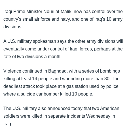
အ
သုတပဒေသာ အင်္ဂလိပ်စာ
ညွန်း
Learning English
Iraqi Prime Minister Nouri al-Maliki now has control over the
စာမျက်နှာ
country's small air force and navy, and one of Iraq's 10 army
သို့
ဗွီအိုအေ လူမှုကွန်ယက်များ
divisions.
ကျော်
ကြည့်
A U.S. military spokesman says the other army divisions will
ရန်
eventually come under control of Iraqi forces, perhaps at the
ဘာသာစကားများ
ရှာဖွေ
rate of two divisions a month.
ရန်
နေရာ
Violence continued in Baghdad, with a series of bombings
သို့
killing at least 14 people and wounding more than 30. The
ကျော်
deadliest attack took place at a gas station used by police,
ရန်
where a suicide car bomber killed 10 people.
The U.S. military also announced today that two American
soldiers were killed in separate incidents Wednesday in
Iraq.