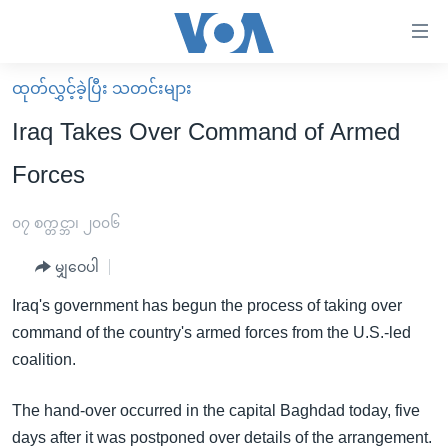
သုံး
ရ
လွယ်ကူ
ထုတ်လွှင့်ခဲ့ပြီး သတင်းများ
မူလစာမျက်နှာ
စေ
Iraq Takes Over Command of Armed
မြန်မာ
သည့်
Forces
ကမ္ဘာ့သတင်းများ
Link
ဗွီဒီယို
နိုင်ငံတကာ
၀၇ စက္တင္ဘာ၊ ၂၀၀၆
များ
သတင်းလွတ်လပ်ခွင့်
အမေရိကန်
ပင်မ
မျှဝေပါ
ရပ်ဝန်းတခု လမ်းတခု အလွန်
တရုတ်
အကြောင်းအရာ
Iraq's government has begun the process of taking over
သို့
အင်္ဂလိပ်စာလေ့လာမယ်
အစ္စရေး-ပါလက်စတိုင်း
command of the country's armed forces from the U.S.-led
ကျော်
အပတ်စဉ်ကဏ္ဍများ
အမေရိကန်သုံးအီဒီယံ
coalition.
ကြည့်
ရေဒီယိုနှင့်ရုပ်သံ အချက်အလက်များ
မကြေးမုံရဲ့ အင်္ဂလိပ်စာ
ရေဒီယို
ရန်
The hand-over occurred in the capital Baghdad today, five
ပင်မ
ရေဒီယို/တီဗွီအစီအစဉ်
ရုပ်ရှင်ထဲက အင်္ဂလိပ်စာ
တီဗွီ
days after it was postponed over details of the arrangement.