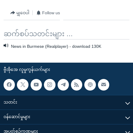
မျှဝေပါ
Follow us
ဆက်စပ်သတင်းများ ...
News in Burmese (Realplayer) - download 130K
ဗွီအိုအေ လူမှုကွန်ယက်များ
သတင်း
၀န်ဆောင်မှုများ
အပတ်စဉ်ကဏ္ဍများ