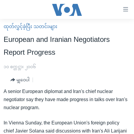
သုံး
ရ
လွယ်ကူ
ထုတ်လွှင့်ခဲ့ပြီး သတင်းများ
မူလစာမျက်နှာ
စေ
European and Iranian Negotiators
မြန်မာ
သည့်
Report Progress
ကမ္ဘာ့သတင်းများ
Link
ဗွီဒီယို
နိုင်ငံတကာ
၁၀ စက္တင္ဘာ၊ ၂၀၀၆
များ
သတင်းလွတ်လပ်ခွင့်
အမေရိကန်
ပင်မ
မျှဝေပါ
ရပ်ဝန်းတခု လမ်းတခု အလွန်
တရုတ်
အကြောင်းအရာ
A senior European diplomat and Iran's chief nuclear
သို့
အင်္ဂလိပ်စာလေ့လာမယ်
အစ္စရေး-ပါလက်စတိုင်း
negotiator say they have made progress in talks over Iran's
ကျော်
အပတ်စဉ်ကဏ္ဍများ
အမေရိကန်သုံးအီဒီယံ
nuclear program.
ကြည့်
ရေဒီယိုနှင့်ရုပ်သံ အချက်အလက်များ
မကြေးမုံရဲ့ အင်္ဂလိပ်စာ
ရေဒီယို
ရန်
In Vienna Sunday, the European Union's foreign policy
ပင်မ
ရေဒီယို/တီဗွီအစီအစဉ်
ရုပ်ရှင်ထဲက အင်္ဂလိပ်စာ
တီဗွီ
chief Javier Solana said discussions with Iran's Ali Larijani