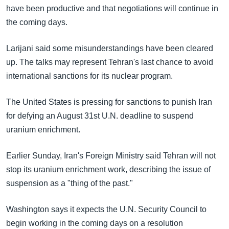
အ
have been productive and that negotiations will continue in
သုတပဒေသာ အင်္ဂလိပ်စာ
ညွန်း
Learning English
the coming days.
စာမျက်နှာ
သို့
ဗွီအိုအေ လူမှုကွန်ယက်များ
Larijani said some misunderstandings have been cleared
ကျော်
up. The talks may represent Tehran's last chance to avoid
ကြည့်
international sanctions for its nuclear program.
ရန်
ဘာသာစကားများ
ရှာဖွေ
The United States is pressing for sanctions to punish Iran
ရန်
for defying an August 31st U.N. deadline to suspend
နေရာ
uranium enrichment.
သို့
ကျော်
Earlier Sunday, Iran's Foreign Ministry said Tehran will not
ရန်
stop its uranium enrichment work, describing the issue of
suspension as a "thing of the past."
Washington says it expects the U.N. Security Council to
begin working in the coming days on a resolution