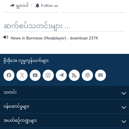
မျှဝေပါ
Follow us
ဆက်စပ်သတင်းများ ...
News in Burmese (Realplayer) - download 237K
ဗွီအိုအေ လူမှုကွန်ယက်များ
သတင်း
၀န်ဆောင်မှုများ
အပတ်စဉ်ကဏ္ဍများ