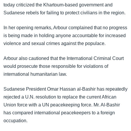
အ
today criticized the Khartoum-based government and
သုတပဒေသာ အင်္ဂလိပ်စာ
ညွန်း
Learning English
Sudanese rebels for failing to protect civilians in the region.
စာမျက်နှာ
သို့
ဗွီအိုအေ လူမှုကွန်ယက်များ
In her opening remarks, Arbour complained that no progress
ကျော်
is being made in holding anyone accountable for increased
ကြည့်
violence and sexual crimes against the populace.
ရန်
ဘာသာစကားများ
ရှာဖွေ
Arbour also cautioned that the International Criminal Court
ရန်
would prosecute those responsible for violations of
နေရာ
international humanitarian law.
သို့
ကျော်
Sudanese President Omar Hassan al-Bashir has repeatedly
ရန်
rejected a U.N. resolution to replace the current African
Union force with a UN peacekeeping force. Mr. Al-Bashir
has compared international peacekeepers to a foreign
occupation.