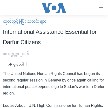
သုံး
ရ
လွယ်ကူ
ထုတ်လွှင့်ခဲ့ပြီး သတင်းများ
မူလစာမျက်နှာ
စေ
International Assistance Essential for
မြန်မာ
သည့်
Darfur Citizens
ကမ္ဘာ့သတင်းများ
Link
ဗွီဒီယို
နိုင်ငံတကာ
၁၈ စက္တင္ဘာ၊ ၂၀၀၆
များ
သတင်းလွတ်လပ်ခွင့်
အမေရိကန်
ပင်မ
မျှဝေပါ
ရပ်ဝန်းတခု လမ်းတခု အလွန်
တရုတ်
အကြောင်းအရာ
The United Nations Human Rights Council has begun its
သို့
အင်္ဂလိပ်စာလေ့လာမယ်
အစ္စရေး-ပါလက်စတိုင်း
second regular session in Geneva by once again calling for
ကျော်
အပတ်စဉ်ကဏ္ဍများ
အမေရိကန်သုံးအီဒီယံ
international peacekeepers to go to Sudan's war-torn Darfur
ကြည့်
region.
ရေဒီယိုနှင့်ရုပ်သံ အချက်အလက်များ
မကြေးမုံရဲ့ အင်္ဂလိပ်စာ
ရေဒီယို
ရန်
ပင်မ
ရေဒီယို/တီဗွီအစီအစဉ်
ရုပ်ရှင်ထဲက အင်္ဂလိပ်စာ
တီဗွီ
Louise Arbour, U.N. High Commissioner for Human Rights,