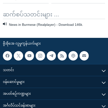
ဆက်စပ်သတင်းများ ...
News in Burmese (Realplayer) - Download 146k.
ဗွီအိုအေ လူမှုကွန်ယက်များ
သတင်း
၀န်ဆောင်မှုများ
အပတ်စဉ်ကဏ္ဍများ
အင်္ဂလိပ်သင်ခန်းစာများ