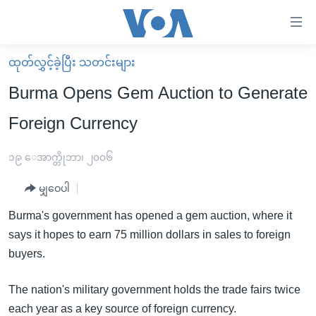
သုံး
ရ
လွယ်ကူ
ထုတ်လွှင့်ခဲ့ပြီး သတင်းများ
မူလစာမျက်နှာ
စေ
Burma Opens Gem Auction to Generate
မြန်မာ
သည့်
Foreign Currency
ကမ္ဘာ့သတင်းများ
Link
ဗွီဒီယို
နိုင်ငံတကာ
၁၉ ေအာက္တိုဘာ၊ ၂၀၀၆
များ
သတင်းလွတ်လပ်ခွင့်
အမေရိကန်
ပင်မ
မျှဝေပါ
ရပ်ဝန်းတခု လမ်းတခု အလွန်
တရုတ်
အကြောင်းအရာ
Burma's government has opened a gem auction, where it
သို့
အင်္ဂလိပ်စာလေ့လာမယ်
အစ္စရေး-ပါလက်စတိုင်း
says it hopes to earn 75 million dollars in sales to foreign
ကျော်
အပတ်စဉ်ကဏ္ဍများ
အမေရိကန်သုံးအီဒီယံ
buyers.
ကြည့်
ရေဒီယိုနှင့်ရုပ်သံ အချက်အလက်များ
မကြေးမုံရဲ့ အင်္ဂလိပ်စာ
ရေဒီယို
ရန်
The nation's military government holds the trade fairs twice
ပင်မ
ရေဒီယို/တီဗွီအစီအစဉ်
ရုပ်ရှင်ထဲက အင်္ဂလိပ်စာ
တီဗွီ
each year as a key source of foreign currency.