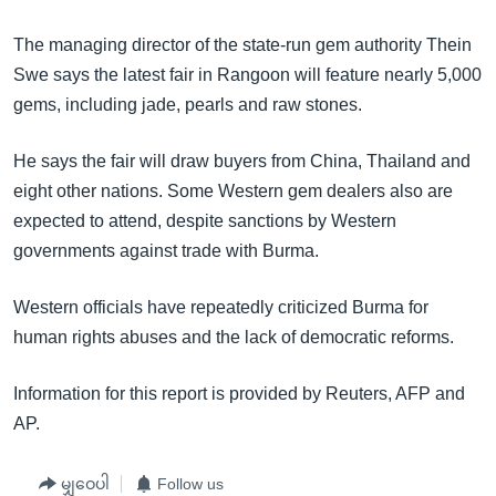
အ
သုတပဒေသာ အင်္ဂလိပ်စာ
ညွန်း
Learning English
The managing director of the state-run gem authority Thein
စာမျက်နှာ
Swe says the latest fair in Rangoon will feature nearly 5,000
သို့
ဗွီအိုအေ လူမှုကွန်ယက်များ
gems, including jade, pearls and raw stones.
ကျော်
ကြည့်
He says the fair will draw buyers from China, Thailand and
ရန်
eight other nations. Some Western gem dealers also are
ဘာသာစကားများ
ရှာဖွေ
expected to attend, despite sanctions by Western
ရန်
governments against trade with Burma.
နေရာ
သို့
Western officials have repeatedly criticized Burma for
ကျော်
human rights abuses and the lack of democratic reforms.
ရန်
Information for this report is provided by Reuters, AFP and
AP.
မျှဝေပါ
Follow us