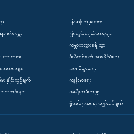
ပညာ
မြန်မာပြည်မှပေးစာ
အနာဂတ်ကမ္ဘာ
မြင်ကွင်းကျယ်မှတ်စုများ
ကမ္ဘာတလွှားခရီးသွား
း အားကစား
ဒီသီတင်းပတ် အာရှနိုင်ငံရေး
ားသတင်းများ
အာရှစီးပွားရေး
်မာ နှိုင်းယှဉ်ချက်
ကျန်းမာရေး
ပြားသတင်းများ
အမျိုးသမီးကဏ္ဍ
ရိုဟင်ဂျာအရေး မျှော်လင့်ချက်