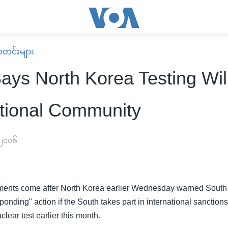
း သတင်းများ
ays North Korea Testing Will
ational Community
 ၂၀၀၆
ents come after North Korea earlier Wednesday warned South K
sponding" action if the South takes part in international sanction
clear test earlier this month.