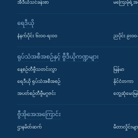
အီဒီယံသင်ခန်းစာ
မကြေးမုံရဲ့အင
ရေဒီယို
နံနက်ပိုင်း ၆း၀၀-ရး၀၀
ညပိုင်း ၉း၀
ရုပ်သံအစီအစဉ်နှင့် ဗွီဒီယိုကဏ္ဍများ
နေ့စဉ်တီဗွီသတင်းလွှာ
မြန်မာ
ရေဒီယို ရုပ်သံအစီအစဉ်
နိုင်ငံတကာ
အပတ်စဉ်တီဗွီမဂ္ဂဇင်း
တွေ့ဆုံမေးမြန
ဗွီအိုအေအကြောင်း
ဌာနမိတ်ဆက်
မီတာလှိုင်းမျာ