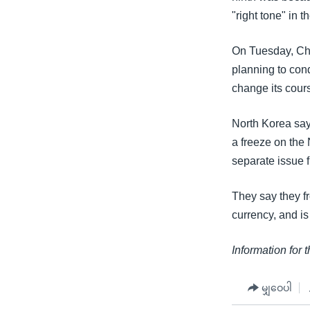
"right tone" in t
On Tuesday, Chin
planning to con
change its cour
North Korea says 
a freeze on the 
separate issue f
They say they f
currency, and i
Information for 
မျှဝေပါ