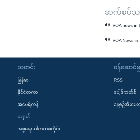
ဆက်စပ်သတင
VOA news in 
VOA News in 
သတင်း
၀န်ဆောင်မှ
မြန်မာ
RSS
နိုင်ငံတကာ
ပေါ့ဒ်ကတ်စ်
အမေရိကန်
နေ့စဉ်အီးမေ
တရုတ်
အစ္စရေး-ပါလက်စတိုင်း