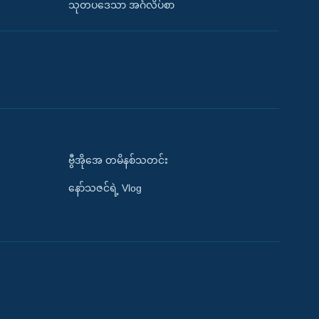
သုတပဒေသာ အင်္ဂလိပ်စာ
ဗွီအိုအေ တမိနစ်သတင်း
နော်သဇင်ရဲ့ Vlog