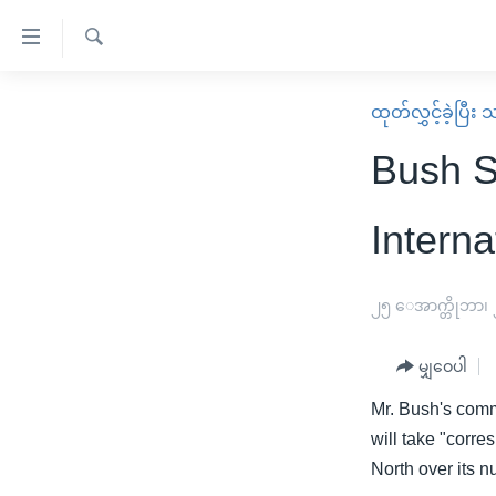
သုံး
ရ
ရှာဖွေ
လွယ်ကူ
မူလစာမျက်နှာ
ထုတ်လွှင့်ခဲ့ပြီ
ရ
စေ
မြန်မာ
လာ
Bush S
သည့်
ဒ်
ကမ္ဘာ့သတင်းများ
Link
ဗွီဒီယို
နိုင်ငံတကာ
Intern
များ
သတင်းလွတ်လပ်ခွင့်
အမေရိကန်
ပင်မ
ရပ်ဝန်းတခု လမ်းတခု အလွန်
တရုတ်
၂၅ ေအာက္တိုဘာ၊
အကြောင်းအရာ
အင်္ဂလိပ်စာလေ့လာမယ်
အစ္စရေး-ပါလက်စတိုင်း
သို့
မျှဝေပါ
အပတ်စဉ်ကဏ္ဍများ
အမေရိကန်သုံးအီဒီယံ
ကျော်
Mr. Bush's comm
ကြည့်
ရေဒီယိုနှင့်ရုပ်သံ အချက်အလက်များ
မကြေးမုံရဲ့ အင်္ဂလိပ်စာ
ရေဒီယို
will take "corre
ရန်
ရေဒီယို/တီဗွီအစီအစဉ်
ရုပ်ရှင်ထဲက အင်္ဂလိပ်စာ
တီဗွီ
North over its nu
ပင်မ