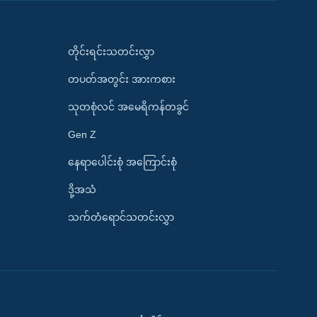
တိုင်းရင်းသတင်းလွှာ
တပတ်အတွင်း အားကစား
သုတစုံလင် အမေရိကန်တခွင်
Gen Z
နေရာပေါင်းစုံ အကြောင်းစုံ
ဒို့အသံ
သက်တံရောင်သတင်းလွှာ