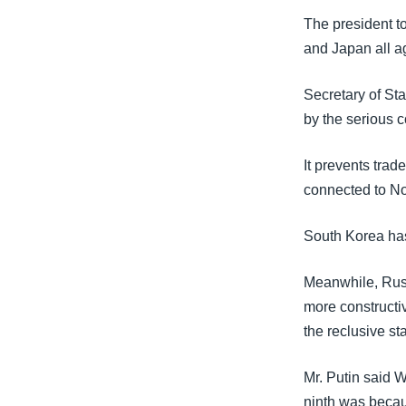
သုတပဒေသာ အင်္ဂလိပ်စာ
အ
The president t
ညွန်း
and Japan all ag
စာမျက်နှာ
သို့
Secretary of St
ကျော်
by the serious c
ကြည့်
ရန်
It prevents trad
ရှာဖွေ
connected to N
ရန်
နေရာ
South Korea has
သို့
ကျော်
Meanwhile, Russ
ရန်
more constructiv
the reclusive st
Mr. Putin said 
ninth was becau