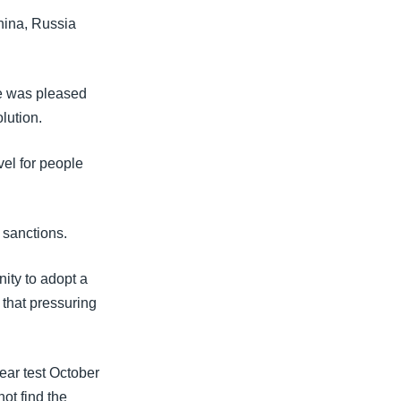
hina, Russia
he was pleased
lution.
vel for people
 sanctions.
ity to adopt a
 that pressuring
ear test October
ot find the