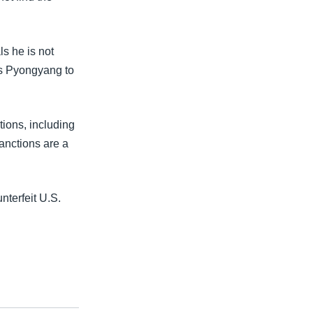
s he is not
es Pyongyang to
ctions, including
sanctions are a
nterfeit U.S.