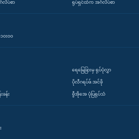
်္ဂလိပ်စာ
ရုပ်ရှင်ထဲက အင်္ဂလိပ်စာ
၀-၁၀း၀၀
ရေမြေခြားမှ ရုပ်ပုံလွှာ
ပိုလီဂရပ်ဖ်.အင်ဖို
်းခန်း
ဗွီအိုအေ ပုံပြရုပ်သံ
း