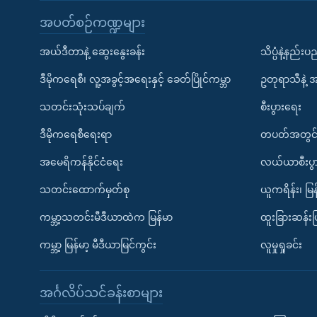
အပတ်စဉ်ကဏ္ဍများ
အယ်ဒီတာနဲ့ ဆွေးနွေးခန်း
သိပ္ပံနဲ့နည်း
ဒီမိုကရေစီ၊ လူ့အခွင့်အရေးနှင့် ခေတ်ပြိုင်ကမ္ဘာ
ဥတုရာသီနဲ့ 
သတင်းသုံးသပ်ချက်
စီးပွားရေး
ဒီမိုကရေစီရေးရာ
တပတ်အတွင်
အမေရိကန်နိုင်ငံရေး
လယ်ယာစီးပွ
သတင်းထောက်မှတ်စု
ယူကရိန်း၊ မြန
ကမ္ဘာ့သတင်းမီဒီယာထဲက မြန်မာ
ထူးခြားဆန်း
ကမ္ဘာ့ မြန်မာ့ မီဒီယာမြင်ကွင်း
လူမှုရှုခင်း
အင်္ဂလိပ်သင်ခန်းစာများ