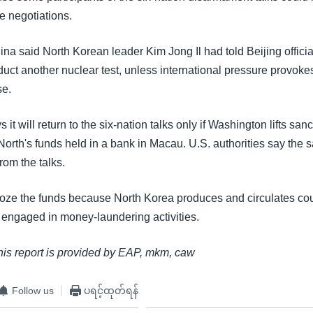
he negotiations.
a said North Korean leader Kim Jong Il had told Beijing official
duct another nuclear test, unless international pressure provok
se.
it will return to the six-nation talks only if Washington lifts san
North's funds held in a bank in Macau. U.S. authorities say the 
rom the talks.
roze the funds because North Korea produces and circulates cou
s engaged in money-laundering activities.
this report is provided by EAP, mkm, caw
Follow us
ပရင့်ထုတ်ရန်