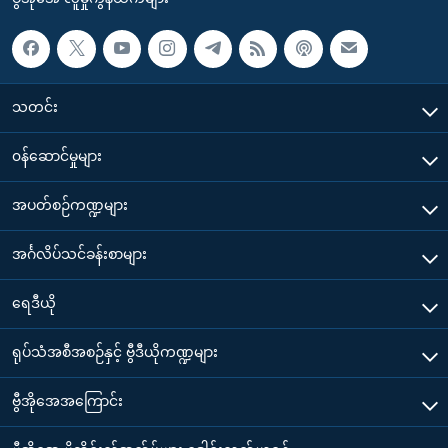
သတင်း
၀န်ဆောင်မှုများ
အပတ်စဉ်ကဏ္ဍများ
အင်္ဂလိပ်သင်ခန်းစာများ
ရေဒီယို
ရုပ်သံအစီအစဉ်နှင့် ဗွီဒီယိုကဏ္ဍများ
ဗွီအိုအေအကြောင်း