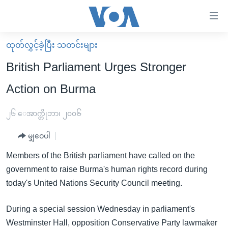
သုံး
ရ
လွယ်ကူ
ထုတ်လွှင့်ခဲ့ပြီး သတင်းများ
မူလစာမျက်နှာ
စေ
British Parliament Urges Stronger
မြန်မာ
သည့်
Action on Burma
ကမ္ဘာ့သတင်းများ
Link
ဗွီဒီယို
နိုင်ငံတကာ
၂၆ ေအာက္တိုဘာ၊ ၂၀၀၆
များ
သတင်းလွတ်လပ်ခွင့်
အမေရိကန်
ပင်မ
မျှဝေပါ
ရပ်ဝန်းတခု လမ်းတခု အလွန်
တရုတ်
အကြောင်းအရာ
Members of the British parliament have called on the
သို့
အင်္ဂလိပ်စာလေ့လာမယ်
အစ္စရေး-ပါလက်စတိုင်း
government to raise Burma's human rights record during
ကျော်
အပတ်စဉ်ကဏ္ဍများ
အမေရိကန်သုံးအီဒီယံ
today's United Nations Security Council meeting.
ကြည့်
ရေဒီယိုနှင့်ရုပ်သံ အချက်အလက်များ
မကြေးမုံရဲ့ အင်္ဂလိပ်စာ
ရေဒီယို
ရန်
During a special session Wednesday in parliament's
ပင်မ
ရေဒီယို/တီဗွီအစီအစဉ်
ရုပ်ရှင်ထဲက အင်္ဂလိပ်စာ
တီဗွီ
Westminster Hall, opposition Conservative Party lawmaker