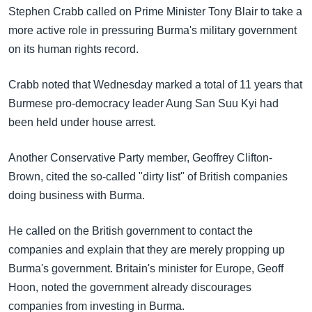
အ
Stephen Crabb called on Prime Minister Tony Blair to take a
သုတပဒေသာ အင်္ဂလိပ်စာ
ညွန်း
Learning English
more active role in pressuring Burma's military government
စာမျက်နှာ
on its human rights record.
သို့
ဗွီအိုအေ လူမှုကွန်ယက်များ
ကျော်
Crabb noted that Wednesday marked a total of 11 years that
ကြည့်
Burmese pro-democracy leader Aung San Suu Kyi had
ရန်
been held under house arrest.
ဘာသာစကားများ
ရှာဖွေ
ရန်
Another Conservative Party member, Geoffrey Clifton-
နေရာ
Brown, cited the so-called "dirty list" of British companies
သို့
doing business with Burma.
ကျော်
ရန်
He called on the British government to contact the
companies and explain that they are merely propping up
Burma's government. Britain's minister for Europe, Geoff
Hoon, noted the government already discourages
companies from investing in Burma.