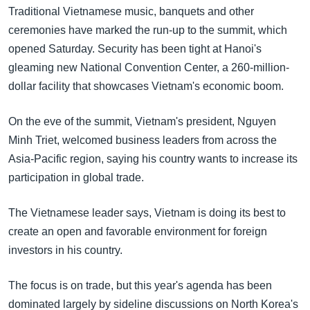
အ
Traditional Vietnamese music, banquets and other
သုတပဒေသာ အင်္ဂလိပ်စာ
ညွန်း
Learning English
ceremonies have marked the run-up to the summit, which
စာမျက်နှာ
opened Saturday. Security has been tight at Hanoi's
သို့
ဗွီအိုအေ လူမှုကွန်ယက်များ
gleaming new National Convention Center, a 260-million-
ကျော်
dollar facility that showcases Vietnam's economic boom.
ကြည့်
ရန်
On the eve of the summit, Vietnam's president, Nguyen
ဘာသာစကားများ
ရှာဖွေ
Minh Triet, welcomed business leaders from across the
ရန်
Asia-Pacific region, saying his country wants to increase its
နေရာ
participation in global trade.
သို့
ကျော်
The Vietnamese leader says, Vietnam is doing its best to
ရန်
create an open and favorable environment for foreign
investors in his country.
The focus is on trade, but this year's agenda has been
dominated largely by sideline discussions on North Korea's