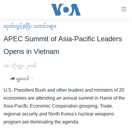
သုံး
ရ
လွယ်ကူ
ထုတ်လွှင့်ခဲ့ပြီး သတင်းများ
မူလစာမျက်နှာ
စေ
APEC Summit of Asia-Pacific Leaders
မြန်မာ
သည့်
Opens in Vietnam
ကမ္ဘာ့သတင်းများ
Link
ဗွီဒီယို
နိုင်ငံတကာ
၁၈ ႏိုဝင္ဘာ၊ ၂၀၀၆
များ
သတင်းလွတ်လပ်ခွင့်
အမေရိကန်
ပင်မ
မျှဝေပါ
ရပ်ဝန်းတခု လမ်းတခု အလွန်
တရုတ်
အကြောင်းအရာ
U.S. President Bush and other leaders and ministers of 20
သို့
အင်္ဂလိပ်စာလေ့လာမယ်
အစ္စရေး-ပါလက်စတိုင်း
economies are attending an annual summit in Hanoi of the
ကျော်
အပတ်စဉ်ကဏ္ဍများ
အမေရိကန်သုံးအီဒီယံ
Asia-Pacific Economic Cooperation grouping. Trade,
ကြည့်
regional security and North Korea's nuclear weapons
ရေဒီယိုနှင့်ရုပ်သံ အချက်အလက်များ
မကြေးမုံရဲ့ အင်္ဂလိပ်စာ
ရေဒီယို
ရန်
program are dominating the agenda.
ပင်မ
ရေဒီယို/တီဗွီအစီအစဉ်
ရုပ်ရှင်ထဲက အင်္ဂလိပ်စာ
တီဗွီ