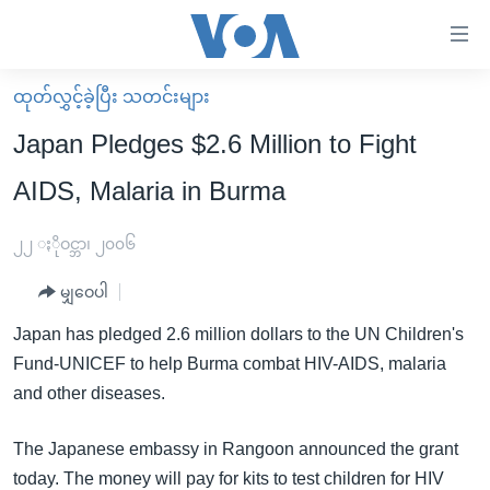
သုံး
ရ
လွယ်ကူ
ထုတ်လွှင့်ခဲ့ပြီး သတင်းများ
မူလစာမျက်နှာ
စေ
Japan Pledges $2.6 Million to Fight
မြန်မာ
သည့်
AIDS, Malaria in Burma
ကမ္ဘာ့သတင်းများ
Link
ဗွီဒီယို
နိုင်ငံတကာ
၂၂ ႏိုဝင္ဘာ၊ ၂၀၀၆
များ
သတင်းလွတ်လပ်ခွင့်
အမေရိကန်
ပင်မ
မျှဝေပါ
ရပ်ဝန်းတခု လမ်းတခု အလွန်
တရုတ်
အကြောင်းအရာ
Japan has pledged 2.6 million dollars to the UN Children's
သို့
အင်္ဂလိပ်စာလေ့လာမယ်
အစ္စရေး-ပါလက်စတိုင်း
Fund-UNICEF to help Burma combat HIV-AIDS, malaria
ကျော်
အပတ်စဉ်ကဏ္ဍများ
အမေရိကန်သုံးအီဒီယံ
and other diseases.
ကြည့်
ရေဒီယိုနှင့်ရုပ်သံ အချက်အလက်များ
မကြေးမုံရဲ့ အင်္ဂလိပ်စာ
ရေဒီယို
ရန်
The Japanese embassy in Rangoon announced the grant
ပင်မ
ရေဒီယို/တီဗွီအစီအစဉ်
ရုပ်ရှင်ထဲက အင်္ဂလိပ်စာ
တီဗွီ
today. The money will pay for kits to test children for HIV