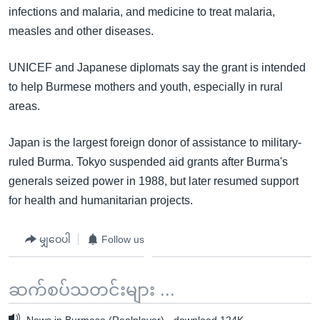
အ
infections and malaria, and medicine to treat malaria,
သုတပဒေသာ အင်္ဂလိပ်စာ
ညွန်း
Learning English
measles and other diseases.
စာမျက်နှာ
သို့
ဗွီအိုအေ လူမှုကွန်ယက်များ
UNICEF and Japanese diplomats say the grant is intended
ကျော်
to help Burmese mothers and youth, especially in rural
ကြည့်
areas.
ရန်
ဘာသာစကားများ
ရှာဖွေ
Japan is the largest foreign donor of assistance to military-
ရန်
ruled Burma. Tokyo suspended aid grants after Burma's
နေရာ
generals seized power in 1988, but later resumed support
သို့
for health and humanitarian projects.
ကျော်
ရန်
မျှဝေပါ
Follow us
ဆက်စပ်သတင်းများ ...