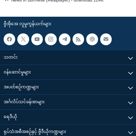
News in Burmese (Realplayer) - download 124K
ဗွီအိုအေ လူမှုကွန်ယက်များ
သတင်း
၀န်ဆောင်မှုများ
အပတ်စဉ်ကဏ္ဍများ
အင်္ဂလိပ်သင်ခန်းစာများ
ရေဒီယို
ရုပ်သံအစီအစဉ်နှင့် ဗွီဒီယိုကဏ္ဍများ