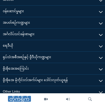
၀န်ဆောင်မှုများ
အပတ်စဉ်ကဏ္ဍများ
အင်္ဂလိပ်သင်ခန်းစာများ
ရေဒီယို
ရုပ်သံအစီအစဉ်နှင့် ဗွီဒီယိုကဏ္ဍများ
ဗွီအိုအေအကြောင်း
ဗွီအိုအေ မိုဘိုင်းလ်အက်ပ်များ ဒေါင်းလုတ်ယူရန်
Other Links
တိုက်ရိုက်