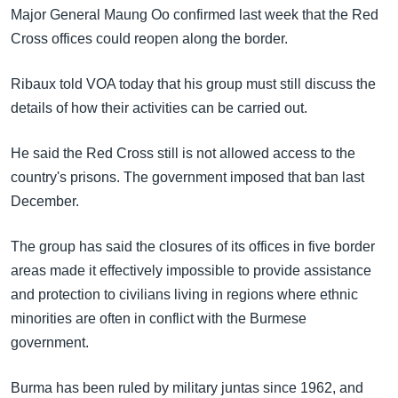
အ
Major General Maung Oo confirmed last week that the Red
သုတပဒေသာ အင်္ဂလိပ်စာ
ညွန်း
Learning English
Cross offices could reopen along the border.
စာမျက်နှာ
သို့
ဗွီအိုအေ လူမှုကွန်ယက်များ
Ribaux told VOA today that his group must still discuss the
ကျော်
details of how their activities can be carried out.
ကြည့်
ရန်
He said the Red Cross still is not allowed access to the
ဘာသာစကားများ
ရှာဖွေ
country's prisons. The government imposed that ban last
ရန်
December.
နေရာ
သို့
The group has said the closures of its offices in five border
ကျော်
areas made it effectively impossible to provide assistance
ရန်
and protection to civilians living in regions where ethnic
minorities are often in conflict with the Burmese
government.
Burma has been ruled by military juntas since 1962, and