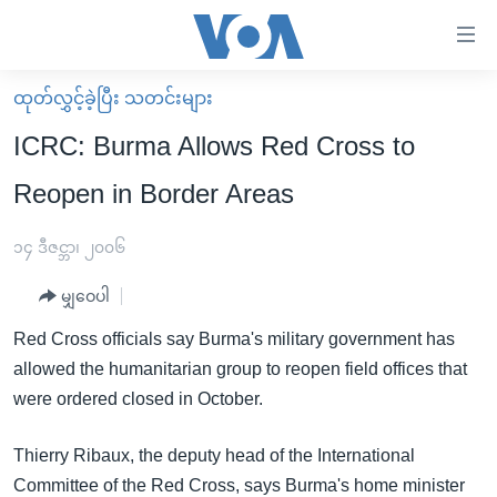
သုံး
ရ
လွယ်ကူ
ထုတ်လွှင့်ခဲ့ပြီး သတင်းများ
မူလစာမျက်နှာ
စေ
ICRC: Burma Allows Red Cross to
မြန်မာ
သည့်
Reopen in Border Areas
ကမ္ဘာ့သတင်းများ
Link
ဗွီဒီယို
နိုင်ငံတကာ
၁၄ ဒီဇင္ဘာ၊ ၂၀၀၆
များ
သတင်းလွတ်လပ်ခွင့်
အမေရိကန်
ပင်မ
မျှဝေပါ
ရပ်ဝန်းတခု လမ်းတခု အလွန်
တရုတ်
အကြောင်းအရာ
Red Cross officials say Burma's military government has
သို့
အင်္ဂလိပ်စာလေ့လာမယ်
အစ္စရေး-ပါလက်စတိုင်း
allowed the humanitarian group to reopen field offices that
ကျော်
အပတ်စဉ်ကဏ္ဍများ
အမေရိကန်သုံးအီဒီယံ
were ordered closed in October.
ကြည့်
ရေဒီယိုနှင့်ရုပ်သံ အချက်အလက်များ
မကြေးမုံရဲ့ အင်္ဂလိပ်စာ
ရေဒီယို
ရန်
Thierry Ribaux, the deputy head of the International
ပင်မ
ရေဒီယို/တီဗွီအစီအစဉ်
ရုပ်ရှင်ထဲက အင်္ဂလိပ်စာ
တီဗွီ
Committee of the Red Cross, says Burma's home minister