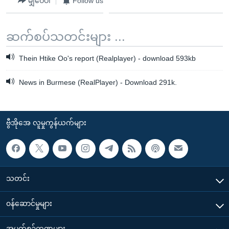
မျှဝေပါ
Follow us
ဆက်စပ်သတင်းများ ...
Thein Htike Oo's report (Realplayer) - download 593kb
News in Burmese (RealPlayer) - Download 291k.
ဗွီအိုအေ လူမှုကွန်ယက်များ
သတင်း
၀န်ဆောင်မှုများ
အပတ်စဉ်ကဏ္ဍများ