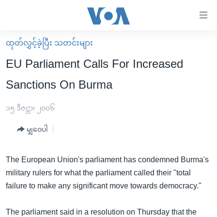
သုံး
ရ
လွယ်ကူ
ထုတ်လွှင့်ခဲ့ပြီး သတင်းများ
မူလစာမျက်နှာ
စေ
EU Parliament Calls For Increased
မြန်မာ
သည့်
Sanctions On Burma
ကမ္ဘာ့သတင်းများ
Link
ဗွီဒီယို
နိုင်ငံတကာ
၁၅ ဒီဇင္ဘာ၊ ၂၀၀၆
များ
သတင်းလွတ်လပ်ခွင့်
အမေရိကန်
ပင်မ
မျှဝေပါ
ရပ်ဝန်းတခု လမ်းတခု အလွန်
တရုတ်
အကြောင်းအရာ
သို့
အင်္ဂလိပ်စာလေ့လာမယ်
အစ္စရေး-ပါလက်စတိုင်း
The European Union's parliament has condemned Burma's
ကျော်
military rulers for what the parliament called their "total
အပတ်စဉ်ကဏ္ဍများ
အမေရိကန်သုံးအီဒီယံ
ကြည့်
failure to make any significant move towards democracy."
ရေဒီယိုနှင့်ရုပ်သံ အချက်အလက်များ
မကြေးမုံရဲ့ အင်္ဂလိပ်စာ
ရေဒီယို
ရန်
ပင်မ
ရေဒီယို/တီဗွီအစီအစဉ်
ရုပ်ရှင်ထဲက အင်္ဂလိပ်စာ
တီဗွီ
The parliament said in a resolution on Thursday that the