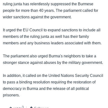
အ
ruling junta has relentlessly suppressed the Burmese
သုတပဒေသာ အင်္ဂလိပ်စာ
ညွန်း
Learning English
people for more than 40 years. The parliament called for
စာမျက်နှာ
wider sanctions against the government.
သို့
ဗွီအိုအေ လူမှုကွန်ယက်များ
ကျော်
It urged the EU Council to expand sanctions to include all
ကြည့်
members of the ruling junta as well has their family
ရန်
members and any business leaders associated with them.
ဘာသာစကားများ
ရှာဖွေ
ရန်
The parliament also urged Burma's neighbors to take a
နေရာ
stronger stance against abuses by the military government.
သို့
ကျော်
In addition, it called on the United Nations Security Council
ရန်
to pass a binding resolution requiring the restoration of
democracy in Burma and the release of all political
prisoners.