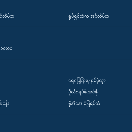
်္ဂလိပ်စာ
ရုပ်ရှင်ထဲက အင်္ဂလိပ်စာ
၀-၁၀း၀၀
ရေမြေခြားမှ ရုပ်ပုံလွှာ
ပိုလီဂရပ်ဖ်.အင်ဖို
်းခန်း
ဗွီအိုအေ ပုံပြရုပ်သံ