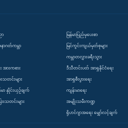
ပညာ
မြန်မာပြည်မှပေးစာ
အနာဂတ်ကမ္ဘာ
မြင်ကွင်းကျယ်မှတ်စုများ
ကမ္ဘာတလွှားခရီးသွား
း အားကစား
ဒီသီတင်းပတ် အာရှနိုင်ငံရေး
ားသတင်းများ
အာရှစီးပွားရေး
်မာ နှိုင်းယှဉ်ချက်
ကျန်းမာရေး
ပြားသတင်းများ
အမျိုးသမီးကဏ္ဍ
ရိုဟင်ဂျာအရေး မျှော်လင့်ချက်