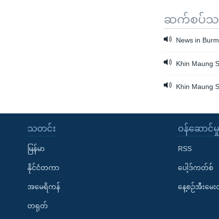
ဆက်စပ်သတင
News in Burme
Khin Maung So
Khin Maung So
သတင်း
၀န်ဆောင်မှ
မြန်မာ
RSS
နိုင်ငံတကာ
ပေါ့ဒ်ကတ်စ်
အမေရိကန်
နေ့စဉ်အီးမေ
တရုတ်