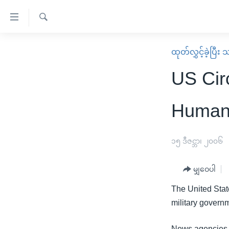
သုံး
ရ
ရှာဖွေ
လွယ်ကူ
မူလစာမျက်နှာ
ထုတ်လွှင့်ခဲ့ပြီ
ရ
စေ
မြန်မာ
လာ
US Cir
သည့်
ဒ်
ကမ္ဘာ့သတင်းများ
Link
ဗွီဒီယို
နိုင်ငံတကာ
Human
များ
သတင်းလွတ်လပ်ခွင့်
အမေရိကန်
ပင်မ
ရပ်ဝန်းတခု လမ်းတခု အလွန်
တရုတ်
၁၅ ဒီဇင္ဘာ၊ ၂၀၀၆
အကြောင်းအရာ
အင်္ဂလိပ်စာလေ့လာမယ်
အစ္စရေး-ပါလက်စတိုင်း
သို့
မျှဝေပါ
အပတ်စဉ်ကဏ္ဍများ
အမေရိကန်သုံးအီဒီယံ
ကျော်
The United State
ကြည့်
ရေဒီယိုနှင့်ရုပ်သံ အချက်အလက်များ
မကြေးမုံရဲ့ အင်္ဂလိပ်စာ
ရေဒီယို
military governm
ရန်
ရေဒီယို/တီဗွီအစီအစဉ်
ရုပ်ရှင်ထဲက အင်္ဂလိပ်စာ
တီဗွီ
ပင်မ
News agencies th