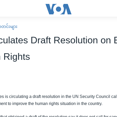
း သတင်းများ
culates Draft Resolution on
 Rights
s is circulating a draft resolution in the UN Security Council ca
ent to improve the human rights situation in the country.
at obtained a draft of the resolution say it does not call for san