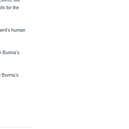
lls for the
nment's human
in Burma's
g Burma's