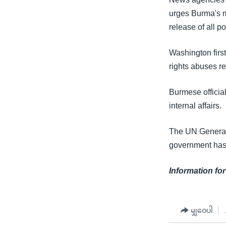
သုတပဒေသာ အင်္ဂလိပ်စာ
အ
urges Burma's mil
ညွန်း
release of all p
စာမျက်နှာ
သို့
Washington firs
ကျော်
rights abuses re
ကြည့်
ရန်
Burmese officia
ရှာဖွေ
internal affairs.
ရန်
နေရာ
The UN General
သို့
government has 
ကျော်
ရန်
Information for
မျှဝေပါ