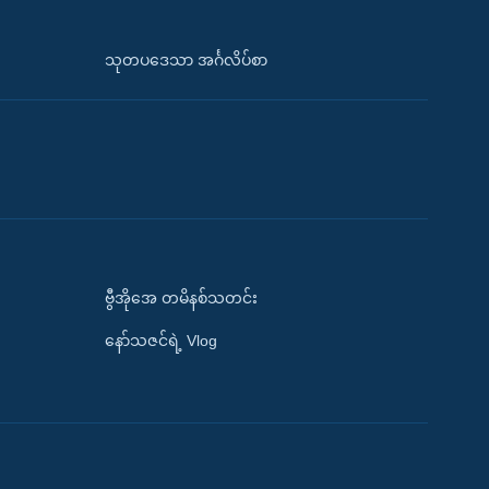
သုတပဒေသာ အင်္ဂလိပ်စာ
ဗွီအိုအေ တမိနစ်သတင်း
နော်သဇင်ရဲ့ Vlog