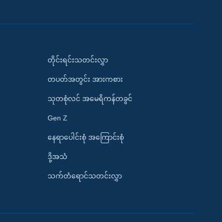
တိုင်းရင်းသတင်းလွှာ
တပတ်အတွင်း အားကစား
သုတစုံလင် အမေရိကန်တခွင်
Gen Z
နေရာပေါင်းစုံ အကြောင်းစုံ
ဒို့အသံ
သက်တံရောင်သတင်းလွှာ