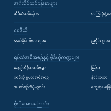
အင်္ဂလိပ်သင်ခန်းစာများ
အီဒီယံသင်ခန်းစာ
မကြေးမုံရဲ့အင
ရေဒီယို
နံနက်ပိုင်း ၆း၀၀-ရး၀၀
ညပိုင်း ၉း၀
ရုပ်သံအစီအစဉ်နှင့် ဗွီဒီယိုကဏ္ဍများ
နေ့စဉ်တီဗွီသတင်းလွှာ
မြန်မာ
ရေဒီယို ရုပ်သံအစီအစဉ်
နိုင်ငံတကာ
အပတ်စဉ်တီဗွီမဂ္ဂဇင်း
တွေ့ဆုံမေးမြန
ဗွီအိုအေအကြောင်း