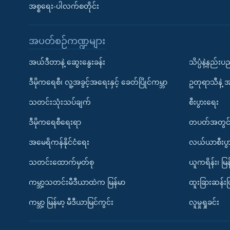
အစ္စရေး-ပါလက်စတိုင်း
အပတ်စဉ်ကဏ္ဍများ
အယ်ဒီတာနဲ့ ဆွေးနွေးခန်း
သိပ္ပံနဲ့နည်း
ဒီမိုကရေစီ၊ လူ့အခွင့်အရေးနှင့် ခေတ်ပြိုင်ကမ္ဘာ
ဥတုရာသီနဲ့ 
သတင်းသုံးသပ်ချက်
စီးပွားရေး
ဒီမိုကရေစီရေးရာ
တပတ်အတွင်
အမေရိကန်နိုင်ငံရေး
လယ်ယာစီးပွ
သတင်းထောက်မှတ်စု
ယူကရိန်း၊ မြန
ကမ္ဘာ့သတင်းမီဒီယာထဲက မြန်မာ
ထူးခြားဆန်း
ကမ္ဘာ့ မြန်မာ့ မီဒီယာမြင်ကွင်း
လူမှုရှုခင်း