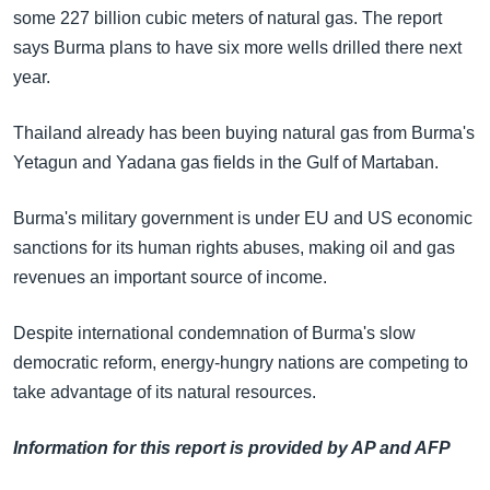
အ
some 227 billion cubic meters of natural gas. The report
သုတပဒေသာ အင်္ဂလိပ်စာ
ညွန်း
Learning English
says Burma plans to have six more wells drilled there next
စာမျက်နှာ
year.
သို့
ဗွီအိုအေ လူမှုကွန်ယက်များ
ကျော်
Thailand already has been buying natural gas from Burma's
ကြည့်
Yetagun and Yadana gas fields in the Gulf of Martaban.
ရန်
ဘာသာစကားများ
ရှာဖွေ
Burma's military government is under EU and US economic
ရန်
sanctions for its human rights abuses, making oil and gas
နေရာ
revenues an important source of income.
သို့
ကျော်
Despite international condemnation of Burma's slow
ရန်
democratic reform, energy-hungry nations are competing to
take advantage of its natural resources.
Information for this report is provided by AP and AFP