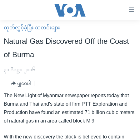
သုံး
ရ
လွယ်ကူ
ထုတ်လွှင့်ခဲ့ပြီး သတင်းများ
မူလစာမျက်နှာ
စေ
Natural Gas Discovered Off the Coast
မြန်မာ
သည့်
of Burma
ကမ္ဘာ့သတင်းများ
Link
ဗွီဒီယို
နိုင်ငံတကာ
၃၁ ဒီဇင္ဘာ၊ ၂၀၀၆
များ
သတင်းလွတ်လပ်ခွင့်
အမေရိကန်
ပင်မ
မျှဝေပါ
ရပ်ဝန်းတခု လမ်းတခု အလွန်
တရုတ်
အကြောင်းအရာ
The New Light of Myanmar newspaper reports today that
သို့
အင်္ဂလိပ်စာလေ့လာမယ်
အစ္စရေး-ပါလက်စတိုင်း
Burma and Thailand's state oil firm PTT Exploration and
ကျော်
အပတ်စဉ်ကဏ္ဍများ
အမေရိကန်သုံးအီဒီယံ
Production have found an estimated 71 billion cubic meters
ကြည့်
of natural gas in an area called block M 9.
ရေဒီယိုနှင့်ရုပ်သံ အချက်အလက်များ
မကြေးမုံရဲ့ အင်္ဂလိပ်စာ
ရေဒီယို
ရန်
ပင်မ
ရေဒီယို/တီဗွီအစီအစဉ်
ရုပ်ရှင်ထဲက အင်္ဂလိပ်စာ
တီဗွီ
With the new discovery the block is believed to contain