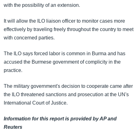
အ
with the possibility of an extension.
သုတပဒေသာ အင်္ဂလိပ်စာ
ညွန်း
Learning English
စာမျက်နှာ
It will allow the ILO liaison officer to monitor cases more
သို့
ဗွီအိုအေ လူမှုကွန်ယက်များ
effectively by traveling freely throughout the country to meet
ကျော်
with concerned parties.
ကြည့်
ရန်
The ILO says forced labor is common in Burma and has
ဘာသာစကားများ
ရှာဖွေ
accused the Burmese government of complicity in the
ရန်
practice.
နေရာ
သို့
The military government's decision to cooperate came after
ကျော်
the ILO threatened sanctions and prosecution at the UN's
ရန်
International Court of Justice.
Information for this report is provided by AP and
Reuters