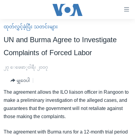
သုံး
ရ
လွယ်ကူ
ထုတ်လွှင့်ခဲ့ပြီး သတင်းများ
မူလစာမျက်နှာ
စေ
UN and Burma Agree to Investigate
မြန်မာ
သည့်
Complaints of Forced Labor
ကမ္ဘာ့သတင်းများ
Link
ဗွီဒီယို
နိုင်ငံတကာ
၂၇ ေဖေဖာ္၀ါရီ၊ ၂၀၀၇
များ
သတင်းလွတ်လပ်ခွင့်
အမေရိကန်
ပင်မ
မျှဝေပါ
ရပ်ဝန်းတခု လမ်းတခု အလွန်
တရုတ်
အကြောင်းအရာ
The agreement allows the ILO liaison officer in Rangoon to
သို့
အင်္ဂလိပ်စာလေ့လာမယ်
အစ္စရေး-ပါလက်စတိုင်း
make a preliminary investigation of the alleged cases, and
ကျော်
အပတ်စဉ်ကဏ္ဍများ
အမေရိကန်သုံးအီဒီယံ
guarantees that the government will not retaliate against
ကြည့်
those making the complaints.
ရေဒီယိုနှင့်ရုပ်သံ အချက်အလက်များ
မကြေးမုံရဲ့ အင်္ဂလိပ်စာ
ရေဒီယို
ရန်
ပင်မ
ရေဒီယို/တီဗွီအစီအစဉ်
ရုပ်ရှင်ထဲက အင်္ဂလိပ်စာ
တီဗွီ
The agreement with Burma runs for a 12-month trial period