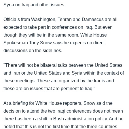
အ
Syria on Iraq and other issues.
သုတပဒေသာ အင်္ဂလိပ်စာ
ညွန်း
Learning English
စာမျက်နှာ
Officials from Washington, Tehran and Damascus are all
သို့
ဗွီအိုအေ လူမှုကွန်ယက်များ
expected to take part in conferences on Iraq. But even
ကျော်
though they will be in the same room, White House
ကြည့်
Spokesman Tony Snow says he expects no direct
ရန်
discussions on the sidelines.
ဘာသာစကားများ
ရှာဖွေ
ရန်
"There will not be bilateral talks between the United States
နေရာ
and Iran or the United States and Syria within the context of
သို့
these meetings. These are organized by the Iraqis and
ကျော်
these are on issues that are pertinent to Iraq."
ရန်
At a briefing for White House reporters, Snow said the
decision to attend the two Iraqi conferences does not mean
there has been a shift in Bush administration policy. And he
noted that this is not the first time that the three countries