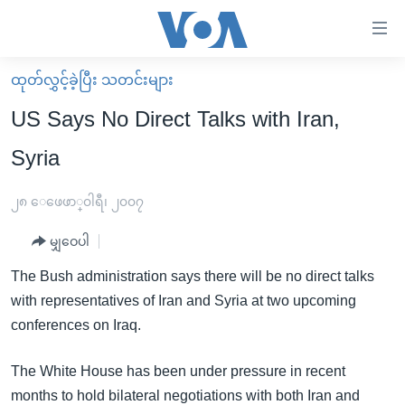
သုံး
ရ
လွယ်ကူ
ထုတ်လွှင့်ခဲ့ပြီး သတင်းများ
မူလစာမျက်နှာ
စေ
US Says No Direct Talks with Iran,
မြန်မာ
သည့်
Syria
ကမ္ဘာ့သတင်းများ
Link
ဗွီဒီယို
နိုင်ငံတကာ
၂၈ ေဖေဖာ္၀ါရီ၊ ၂၀၀၇
များ
သတင်းလွတ်လပ်ခွင့်
အမေရိကန်
ပင်မ
မျှဝေပါ
ရပ်ဝန်းတခု လမ်းတခု အလွန်
တရုတ်
အကြောင်းအရာ
The Bush administration says there will be no direct talks
သို့
အင်္ဂလိပ်စာလေ့လာမယ်
အစ္စရေး-ပါလက်စတိုင်း
with representatives of Iran and Syria at two upcoming
ကျော်
အပတ်စဉ်ကဏ္ဍများ
အမေရိကန်သုံးအီဒီယံ
conferences on Iraq.
ကြည့်
ရေဒီယိုနှင့်ရုပ်သံ အချက်အလက်များ
မကြေးမုံရဲ့ အင်္ဂလိပ်စာ
ရေဒီယို
ရန်
The White House has been under pressure in recent
ပင်မ
ရေဒီယို/တီဗွီအစီအစဉ်
ရုပ်ရှင်ထဲက အင်္ဂလိပ်စာ
တီဗွီ
months to hold bilateral negotiations with both Iran and