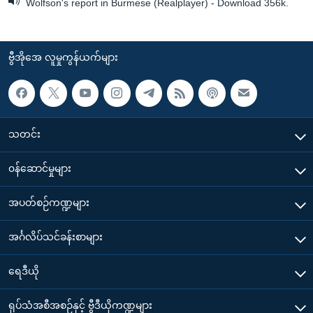
Wolfson's report in Burmese (Realplayer) - Download 356k.
ဗွီအိုအေ လူမှုကွန်ယက်များ
သတင်း
၀န်ဆောင်မှုများ
အပတ်စဉ်ကဏ္ဍများ
အင်္ဂလိပ်သင်ခန်းစာများ
ရေဒီယို
ရုပ်သံအစီအစဉ်နှင့် ဗွီဒီယိုကဏ္ဍများ