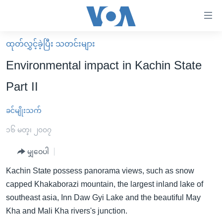
သုံး
ရ
လွယ်ကူ
ထုတ်လွှင့်ခဲ့ပြီး သတင်းများ
မူလစာမျက်နှာ
စေ
Environmental impact in Kachin State
မြန်မာ
သည့်
Part II
ကမ္ဘာ့သတင်းများ
Link
ဗွီဒီယို
နိုင်ငံတကာ
ခင်မျိုးသက်
များ
သတင်းလွတ်လပ်ခွင့်
အမေရိကန်
၁၆ မတ္၊ ၂၀၀၇
ပင်မ
ရပ်ဝန်းတခု လမ်းတခု အလွန်
တရုတ်
အကြောင်းအရာ
မျှဝေပါ
သို့
အင်္ဂလိပ်စာလေ့လာမယ်
အစ္စရေး-ပါလက်စတိုင်း
Kachin State possess panorama views, such as snow
ကျော်
အပတ်စဉ်ကဏ္ဍများ
အမေရိကန်သုံးအီဒီယံ
capped Khakaborazi mountain, the largest inland lake of
ကြည့်
ရေဒီယိုနှင့်ရုပ်သံ အချက်အလက်များ
မကြေးမုံရဲ့ အင်္ဂလိပ်စာ
ရေဒီယို
southeast asia, Inn Daw Gyi Lake and the beautiful May
ရန်
Kha and Mali Kha rivers's junction.
ပင်မ
ရေဒီယို/တီဗွီအစီအစဉ်
ရုပ်ရှင်ထဲက အင်္ဂလိပ်စာ
တီဗွီ