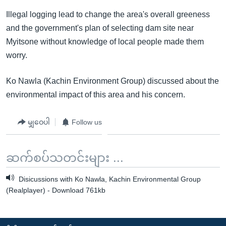
အ
သုတပဒေသာ အင်္ဂလိပ်စာ
Illegal logging lead to change the area's overall greeness
ညွန်း
Learning English
and the government's plan of selecting dam site near
စာမျက်နှာ
Myitsone without knowledge of local people made them
သို့
ဗွီအိုအေ လူမှုကွန်ယက်များ
worry.
ကျော်
ကြည့်
Ko Nawla (Kachin Environment Group) discussed about the
ရန်
ဘာသာစကားများ
environmental impact of this area and his concern.
ရှာဖွေ
ရန်
မျှဝေပါ
Follow us
နေရာ
သို့
ကျော်
ဆက်စပ်သတင်းများ ...
ရန်
Disicussions with Ko Nawla, Kachin Environmental Group
(Realplayer) - Download 761kb