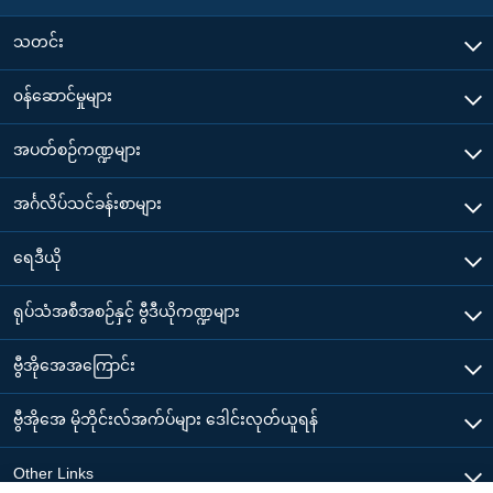
သတင်း
၀န်ဆောင်မှုများ
အပတ်စဉ်ကဏ္ဍများ
အင်္ဂလိပ်သင်ခန်းစာများ
ရေဒီယို
ရုပ်သံအစီအစဉ်နှင့် ဗွီဒီယိုကဏ္ဍများ
ဗွီအိုအေအကြောင်း
ဗွီအိုအေ မိုဘိုင်းလ်အက်ပ်များ ဒေါင်းလုတ်ယူရန်
Other Links