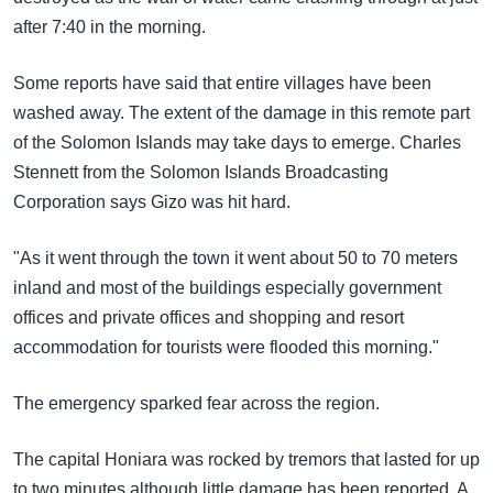
အ
သုတပဒေသာ အင်္ဂလိပ်စာ
after 7:40 in the morning.
ညွန်း
Learning English
စာမျက်နှာ
Some reports have said that entire villages have been
သို့
ဗွီအိုအေ လူမှုကွန်ယက်များ
washed away. The extent of the damage in this remote part
ကျော်
of the Solomon Islands may take days to emerge. Charles
ကြည့်
Stennett from the Solomon Islands Broadcasting
ရန်
Corporation says Gizo was hit hard.
ဘာသာစကားများ
ရှာဖွေ
ရန်
"As it went through the town it went about 50 to 70 meters
နေရာ
inland and most of the buildings especially government
သို့
offices and private offices and shopping and resort
ကျော်
accommodation for tourists were flooded this morning."
ရန်
The emergency sparked fear across the region.
The capital Honiara was rocked by tremors that lasted for up
to two minutes although little damage has been reported. A