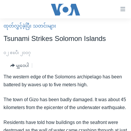
သုံး
ရ
လွယ်ကူ
ထုတ်လွှင့်ခဲ့ပြီး သတင်းများ
မူလစာမျက်နှာ
စေ
Tsunami Strikes Solomon Islands
မြန်မာ
သည့်
ကမ္ဘာ့သတင်းများ
၀၂ ဧၿပီ၊ ၂၀၀၇
Link
ဗွီဒီယို
နိုင်ငံတကာ
မျှဝေပါ
များ
သတင်းလွတ်လပ်ခွင့်
အမေရိကန်
The western edge of the Solomons archipelago has been
ပင်မ
ရပ်ဝန်းတခု လမ်းတခု အလွန်
တရုတ်
battered by waves up to five meters high.
အကြောင်းအရာ
သို့
အင်္ဂလိပ်စာလေ့လာမယ်
အစ္စရေး-ပါလက်စတိုင်း
The town of Gizo has been badly damaged. It was about 45
ကျော်
အပတ်စဉ်ကဏ္ဍများ
အမေရိကန်သုံးအီဒီယံ
kilometers from the epicenter of the underwater earthquake.
ကြည့်
ရေဒီယိုနှင့်ရုပ်သံ အချက်အလက်များ
မကြေးမုံရဲ့ အင်္ဂလိပ်စာ
ရေဒီယို
ရန်
Residents have told how buildings on the seafront were
ပင်မ
ရေဒီယို/တီဗွီအစီအစဉ်
ရုပ်ရှင်ထဲက အင်္ဂလိပ်စာ
တီဗွီ
destroyed as the wall of water came crashing through at just