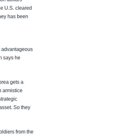
he U.S. cleared
oney has been
it advantageous
on says he
orea gets a
n armistice
trategic
 asset. So they
oldiers from the