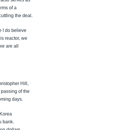
rms of a
ttling the deal.
e I do believe
is reactor, we
we are all
ristopher Hill,
 passing of the
coming days.
 Korea
u bank.
on dollars