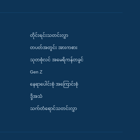
တိုင်းရင်းသတင်းလွှာ
တပတ်အတွင်း အားကစား
သုတစုံလင် အမေရိကန်တခွင်
Gen Z
နေရာပေါင်းစုံ အကြောင်းစုံ
ဒို့အသံ
သက်တံရောင်သတင်းလွှာ