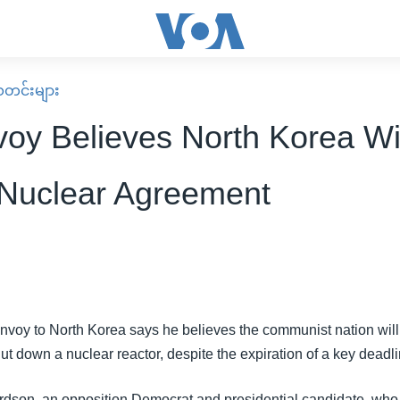
း သတင်းများ
oy Believes North Korea Wi
Nuclear Agreement
envoy to North Korea says he believes the communist nation wil
t down a nuclear reactor, despite the expiration of a key deadl
dson, an opposition Democrat and presidential candidate, who