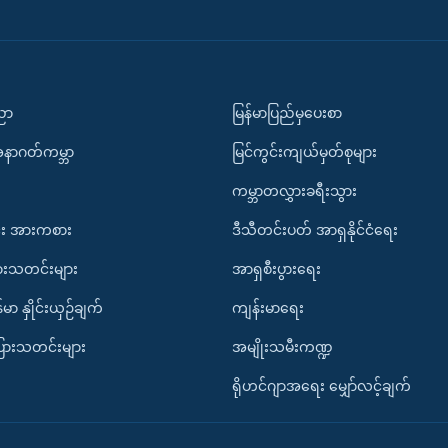
ပညာ
မြန်မာပြည်မှပေးစာ
အနာဂတ်ကမ္ဘာ
မြင်ကွင်းကျယ်မှတ်စုများ
ကမ္ဘာတလွှားခရီးသွား
း အားကစား
ဒီသီတင်းပတ် အာရှနိုင်ငံရေး
ားသတင်းများ
အာရှစီးပွားရေး
်မာ နှိုင်းယှဉ်ချက်
ကျန်းမာရေး
ပြားသတင်းများ
အမျိုးသမီးကဏ္ဍ
ရိုဟင်ဂျာအရေး မျှော်လင့်ချက်