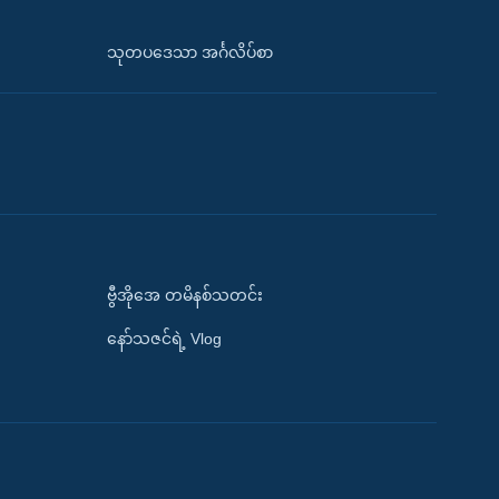
သုတပဒေသာ အင်္ဂလိပ်စာ
ဗွီအိုအေ တမိနစ်သတင်း
နော်သဇင်ရဲ့ Vlog