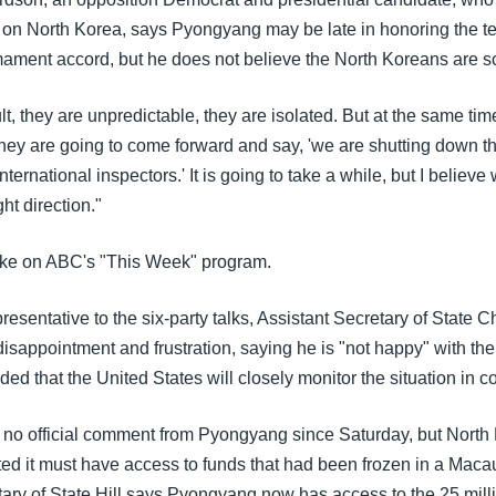
 on North Korea, says Pyongyang may be late in honoring the te
ament accord, but he does not believe the North Koreans are scu
ult, they are unpredictable, they are isolated. But at the same tim
hey are going to come forward and say, 'we are shutting down th
international inspectors.' It is going to take a while, but I believe 
ht direction."
ke on ABC's "This Week" program.
resentative to the six-party talks, Assistant Secretary of State Ch
sappointment and frustration, saying he is "not happy" with the
ed that the United States will closely monitor the situation in 
no official comment from Pyongyang since Saturday, but North
sted it must have access to funds that had been frozen in a Maca
tary of State Hill says Pyongyang now has access to the 25 milli