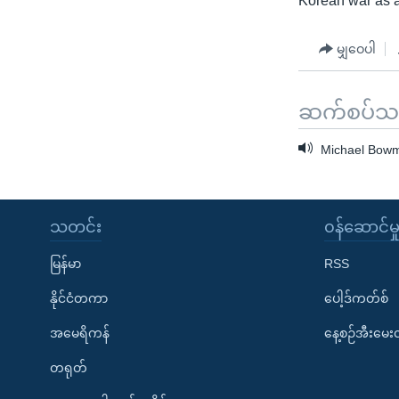
Korean war as a
မျှဝေပါ
ဆက်စပ်သတင
Michael Bowma
သတင်း
၀န်ဆောင်မှ
မြန်မာ
RSS
နိုင်ငံတကာ
ပေါ့ဒ်ကတ်စ်
အမေရိကန်
နေ့စဉ်အီးမေ
တရုတ်