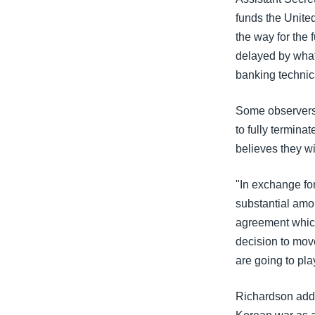
funds the Unite
the way for the
delayed by what 
banking technica
Some observers 
to fully termin
believes they wil
"In exchange fo
substantial amou
agreement which
decision to move
are going to play 
Richardson added