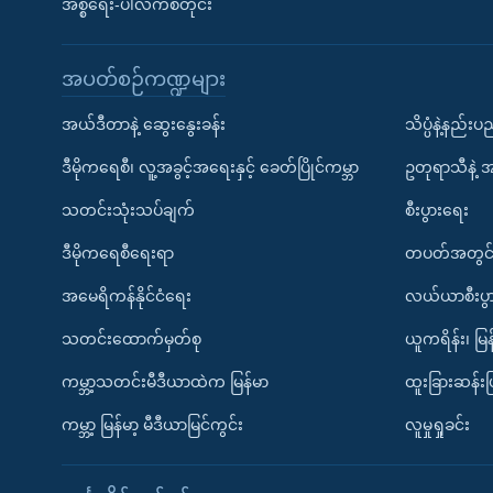
အစ္စရေး-ပါလက်စတိုင်း
အပတ်စဉ်ကဏ္ဍများ
အယ်ဒီတာနဲ့ ဆွေးနွေးခန်း
သိပ္ပံနဲ့နည်း
ဒီမိုကရေစီ၊ လူ့အခွင့်အရေးနှင့် ခေတ်ပြိုင်ကမ္ဘာ
ဥတုရာသီနဲ့ 
သတင်းသုံးသပ်ချက်
စီးပွားရေး
ဒီမိုကရေစီရေးရာ
တပတ်အတွင်
အမေရိကန်နိုင်ငံရေး
လယ်ယာစီးပွ
သတင်းထောက်မှတ်စု
ယူကရိန်း၊ မြန
ကမ္ဘာ့သတင်းမီဒီယာထဲက မြန်မာ
ထူးခြားဆန်း
ကမ္ဘာ့ မြန်မာ့ မီဒီယာမြင်ကွင်း
လူမှုရှုခင်း