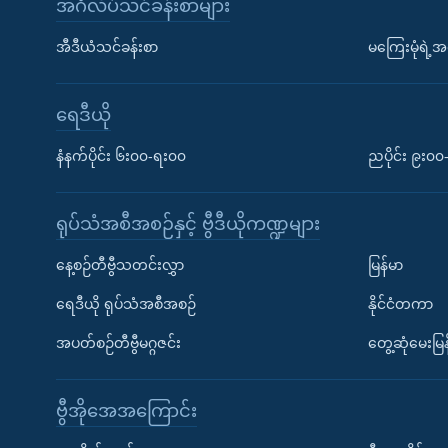
အင်္ဂလိပ်သင်ခန်းစာများ
အီဒီယံသင်ခန်းစာ
မကြေးမုံရဲ့အင
ရေဒီယို
နံနက်ပိုင်း ၆း၀၀-ရး၀၀
ညပိုင်း ၉း၀
ရုပ်သံအစီအစဉ်နှင့် ဗွီဒီယိုကဏ္ဍများ
နေ့စဉ်တီဗွီသတင်းလွှာ
မြန်မာ
ရေဒီယို ရုပ်သံအစီအစဉ်
နိုင်ငံတကာ
အပတ်စဉ်တီဗွီမဂ္ဂဇင်း
တွေ့ဆုံမေးမြန
ဗွီအိုအေအကြောင်း