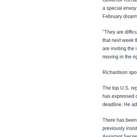
သုတပဒေသာ အင်္ဂလိပ်စာ
အ
a special envoy
ညွန်း
February disarm
စာမျက်နှာ
သို့
"They are diffic
ကျော်
that next week t
ကြည့်
are inviting the 
ရန်
moving in the rig
ရှာဖွေ
ရန်
Richardson spo
နေရာ
သို့
The top U.S. rep
ကျော်
has expressed di
ရန်
deadline. He add
There has been 
previously insi
Assistant Secre