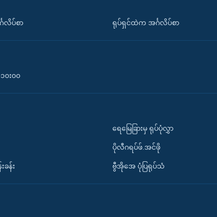
်္ဂလိပ်စာ
ရုပ်ရှင်ထဲက အင်္ဂလိပ်စာ
၀-၁၀း၀၀
ရေမြေခြားမှ ရုပ်ပုံလွှာ
ပိုလီဂရပ်ဖ်.အင်ဖို
်းခန်း
ဗွီအိုအေ ပုံပြရုပ်သံ