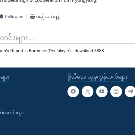
 hopeful sign of cooperation from Pyongyang.
Follow us
ပရင့်ထုတ်ရန်
်းများ ...
n's Report in Burmese (Realplayer) - download 588K
ုများ
ဗွီအိုအေ လူမှုကွန်ယက်များ
းလ်သတင်းလွှာ