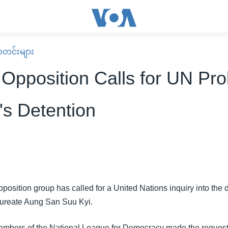
း သတင်းများ
Opposition Calls for UN Pro
's Detention
osition group has called for a United Nations inquiry into the de
aureate Aung San Suu Kyi.
mbers of the National League for Democracy made the request i