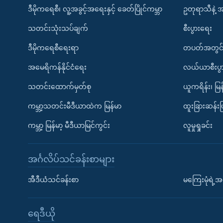
ဒီမိုကရေစီ၊ လူ့အခွင့်အရေးနှင့် ခေတ်ပြိုင်ကမ္ဘာ
ဥတုရာသီနဲ့ 
သတင်းသုံးသပ်ချက်
စီးပွားရေး
ဒီမိုကရေစီရေးရာ
တပတ်အတွင်
အမေရိကန်နိုင်ငံရေး
လယ်ယာစီးပွ
သတင်းထောက်မှတ်စု
ယူကရိန်း၊ မြန
ကမ္ဘာ့သတင်းမီဒီယာထဲက မြန်မာ
ထူးခြားဆန်း
ကမ္ဘာ့ မြန်မာ့ မီဒီယာမြင်ကွင်း
လူမှုရှုခင်း
အင်္ဂလိပ်သင်ခန်းစာများ
အီဒီယံသင်ခန်းစာ
မကြေးမုံရဲ့အင
ရေဒီယို