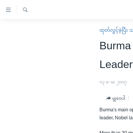
သုံး
ရ
ရှာဖွေ
လွယ်ကူ
မူလစာမျက်နှာ
ထုတ်လွှင့်ခဲ့ပြီ
ရ
စေ
မြန်မာ
လာ
Burma 
သည့်
ဒ်
ကမ္ဘာ့သတင်းများ
Link
ဗွီဒီယို
နိုင်ငံတကာ
Leader
များ
သတင်းလွတ်လပ်ခွင့်
အမေရိကန်
ပင်မ
ရပ်ဝန်းတခု လမ်းတခု အလွန်
တရုတ်
၀၃ ေမ၊ ၂၀၀၇
အကြောင်းအရာ
အင်္ဂလိပ်စာလေ့လာမယ်
အစ္စရေး-ပါလက်စတိုင်း
သို့
မျှဝေပါ
အပတ်စဉ်ကဏ္ဍများ
အမေရိကန်သုံးအီဒီယံ
ကျော်
Burma's main opp
ကြည့်
ရေဒီယိုနှင့်ရုပ်သံ အချက်အလက်များ
မကြေးမုံရဲ့ အင်္ဂလိပ်စာ
ရေဒီယို
leader, Nobel l
ရန်
ရေဒီယို/တီဗွီအစီအစဉ်
ရုပ်ရှင်ထဲက အင်္ဂလိပ်စာ
တီဗွီ
ပင်မ
More than 30 me