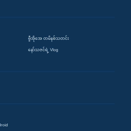
ဗွီအိုအေ တမိနစ်သတင်း
နော်သဇင်ရဲ့ Vlog
droid