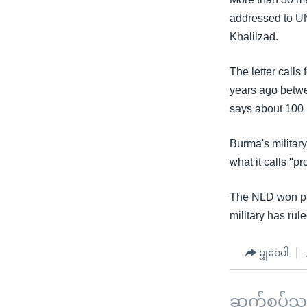
သုတပဒေသာ အင်္ဂလိပ်စာ
အ
addressed to U
ညွန်း
Khalilzad.
စာမျက်နှာ
သို့
The letter calls
ကျော်
years ago betwe
ကြည့်
says about 100 
ရန်
ရှာဖွေ
Burma's militar
ရန်
what it calls "p
နေရာ
သို့
The NLD won par
ကျော်
military has ru
ရန်
မျှဝေပါ
ဆက်စပ်သတင