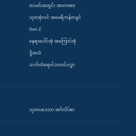
တပတ်အတွင်း အားကစား
သုတစုံလင် အမေရိကန်တခွင်
Gen Z
နေရာပေါင်းစုံ အကြောင်းစုံ
ဒို့အသံ
သက်တံရောင်သတင်းလွှာ
သုတပဒေသာ အင်္ဂလိပ်စာ