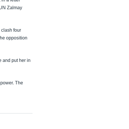
 UN Zalmay
 clash four
The opposition
 and put her in
h power. The