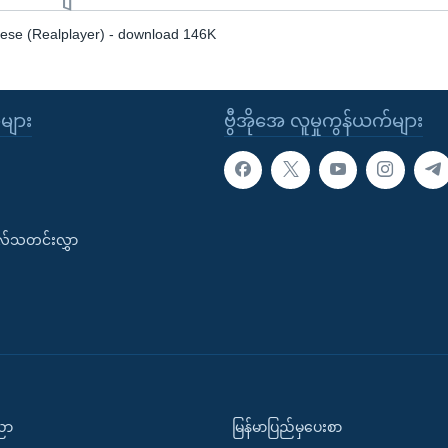
se (Realplayer) - download 146K
ုများ
ဗွီအိုအေ လူမှုကွန်ယက်များ
းလ်သတင်းလွှာ
ပညာ
မြန်မာပြည်မှပေးစာ