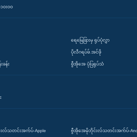
၀-၁၀း၀၀
ရေမြေခြားမှ ရုပ်ပုံလွှာ
ပိုလီဂရပ်ဖ်.အင်ဖို
်းခန်း
ဗွီအိုအေ ပုံပြရုပ်သံ
း
ိုင်းလ်သတင်းအက်ပ်-Apple
ဗွီအိုအေမိုဘိုင်းလ်သတင်းအက်ပ်-An