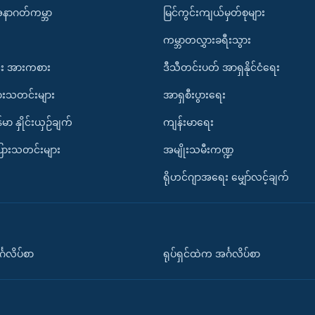
အနာဂတ်ကမ္ဘာ
မြင်ကွင်းကျယ်မှတ်စုများ
ကမ္ဘာတလွှားခရီးသွား
း အားကစား
ဒီသီတင်းပတ် အာရှနိုင်ငံရေး
ားသတင်းများ
အာရှစီးပွားရေး
်မာ နှိုင်းယှဉ်ချက်
ကျန်းမာရေး
ပြားသတင်းများ
အမျိုးသမီးကဏ္ဍ
ရိုဟင်ဂျာအရေး မျှော်လင့်ချက်
်္ဂလိပ်စာ
ရုပ်ရှင်ထဲက အင်္ဂလိပ်စာ