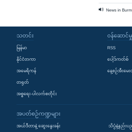
News in Burme
သတင်း
၀န်ဆောင်မှ
မြန်မာ
RSS
နိုင်ငံတကာ
ပေါ့ဒ်ကတ်စ်
အမေရိကန်
နေ့စဉ်အီးမေ
တရုတ်
အစ္စရေး-ပါလက်စတိုင်း
အပတ်စဉ်ကဏ္ဍများ
အယ်ဒီတာနဲ့ ဆွေးနွေးခန်း
သိပ္ပံနဲ့နည်း