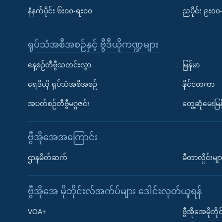
နံနက်ပိုင်း ၆း၀၀-ရး၀၀
ညပိုင်း ၉း၀
ရုပ်သံအစီအစဉ်နှင့် ဗွီဒီယိုကဏ္ဍများ
နေ့စဉ်တီဗွီသတင်းလွှာ
မြန်မာ
ရေဒီယို ရုပ်သံအစီအစဉ်
နိုင်ငံတကာ
အပတ်စဉ်တီဗွီမဂ္ဂဇင်း
တွေ့ဆုံမေးမြန
ဗွီအိုအေအကြောင်း
ဌာနမိတ်ဆက်
မီတာလှိုင်းမျာ
ဗွီအိုအေ မိုဘိုင်းလ်အက်ပ်များ ဒေါင်းလုတ်ယူရန်
Learning English
VOA+
ဗွီအိုအေမိုဘ
ဗွီအိုအေ လူမှုကွန်ယက်များ