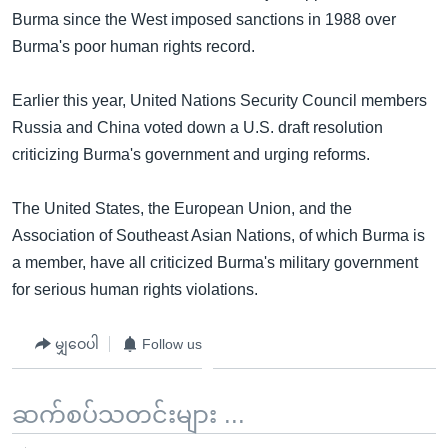
အ
သုတပဒေသာ အင်္ဂလိပ်စာ
Burma since the West imposed sanctions in 1988 over
ညွန်း
Learning English
Burma's poor human rights record.
စာမျက်နှာ
သို့
ဗွီအိုအေ လူမှုကွန်ယက်များ
Earlier this year, United Nations Security Council members
ကျော်
Russia and China voted down a U.S. draft resolution
ကြည့်
criticizing Burma's government and urging reforms.
ရန်
ဘာသာစကားများ
ရှာဖွေ
The United States, the European Union, and the
ရန်
Association of Southeast Asian Nations, of which Burma is
နေရာ
a member, have all criticized Burma's military government
သို့
for serious human rights violations.
ကျော်
ရန်
မျှဝေပါ
Follow us
ဆက်စပ်သတင်းများ ...