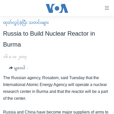
သုံး
ရ
လွယ်ကူ
ထုတ်လွှင့်ခဲ့ပြီး သတင်းများ
မူလစာမျက်နှာ
စေ
Russia to Build Nuclear Reactor in
မြန်မာ
သည့်
Burma
ကမ္ဘာ့သတင်းများ
Link
ဗွီဒီယို
နိုင်ငံတကာ
၁၆ ေမ၊ ၂၀၀၇
များ
သတင်းလွတ်လပ်ခွင့်
အမေရိကန်
ပင်မ
မျှဝေပါ
ရပ်ဝန်းတခု လမ်းတခု အလွန်
တရုတ်
အကြောင်းအရာ
The Russian agency, Rosatom, said Tuesday that the
သို့
အင်္ဂလိပ်စာလေ့လာမယ်
အစ္စရေး-ပါလက်စတိုင်း
International Atomic Energy Agency will operate a nuclear
ကျော်
အပတ်စဉ်ကဏ္ဍများ
အမေရိကန်သုံးအီဒီယံ
research center in Burma and that the reactor will be a part
ကြည့်
of the center.
ရေဒီယိုနှင့်ရုပ်သံ အချက်အလက်များ
မကြေးမုံရဲ့ အင်္ဂလိပ်စာ
ရေဒီယို
ရန်
ပင်မ
ရေဒီယို/တီဗွီအစီအစဉ်
ရုပ်ရှင်ထဲက အင်္ဂလိပ်စာ
တီဗွီ
Russia and China have become major suppliers of arms to