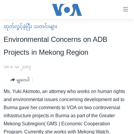
သုံး
ရ
လွယ်ကူ
ထုတ်လွှင့်ခဲ့ပြီး သတင်းများ
မူလစာမျက်နှာ
စေ
Environmental Concerns on ADB
မြန်မာ
သည့်
Projects in Mekong Region
ကမ္ဘာ့သတင်းများ
Link
ဗွီဒီယို
နိုင်ငံတကာ
၁၈ ေမ၊ ၂၀၀၇
များ
သတင်းလွတ်လပ်ခွင့်
အမေရိကန်
ပင်မ
မျှဝေပါ
ရပ်ဝန်းတခု လမ်းတခု အလွန်
တရုတ်
အကြောင်းအရာ
Ms. Yuki Akimoto, an attorney who works on human rights
သို့
အင်္ဂလိပ်စာလေ့လာမယ်
အစ္စရေး-ပါလက်စတိုင်း
and environmental issues concerning development aid to
ကျော်
အပတ်စဉ်ကဏ္ဍများ
အမေရိကန်သုံးအီဒီယံ
Burma gave her comments to VOA on two controversial
ကြည့်
infrastructure projects in Burma as part of the Greater
ရေဒီယိုနှင့်ရုပ်သံ အချက်အလက်များ
မကြေးမုံရဲ့ အင်္ဂလိပ်စာ
ရေဒီယို
ရန်
Mekong Subregion( GMS ) Economic Cooperation
ပင်မ
ရေဒီယို/တီဗွီအစီအစဉ်
ရုပ်ရှင်ထဲက အင်္ဂလိပ်စာ
တီဗွီ
Program. Currently she works with Mekong Watch.