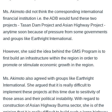
အ
သုတပဒေသာ အင်္ဂလိပ်စာ
ညွန်း
Learning English
Ms. Akimoto did not think the corresponding international
စာမျက်နှာ
financial institution i.e. the ADB would fund these two
သို့
ဗွီအိုအေ လူမှုကွန်ယက်များ
projects - Tasan Dam Project and Asian Highway Project -
ကျော်
anytime soon because of pressure from some governments
ကြည့်
and groups like Earthright International.
ရန်
ဘာသာစကားများ
ရှာဖွေ
However, she said the idea behind the GMS Program is to
ရန်
first build an infrastructure within the region in order to
နေရာ
promote or stimulate economic growth in the region.
သို့
ကျော်
Ms. Akimoto also agreed with groups like Earthright
ရန်
International. She argued that it is really difficult to
implement these projects at this time due to sesitivity of
those areas and their political instability. With regard to
construction of Asian Highway Burma sector, she is of the