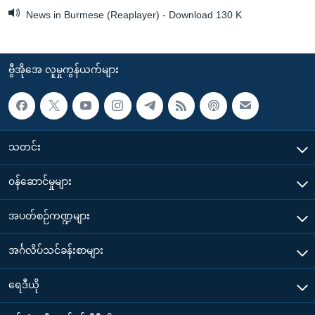
News in Burmese (Reaplayer) - Download 130 K
ဗွီအိုအေ လူမှုကွန်ယက်များ
သတင်း
၀န်ဆောင်မှုများ
အပတ်စဉ်ကဏ္ဍများ
အင်္ဂလိပ်သင်ခန်းစာများ
ရေဒီယို