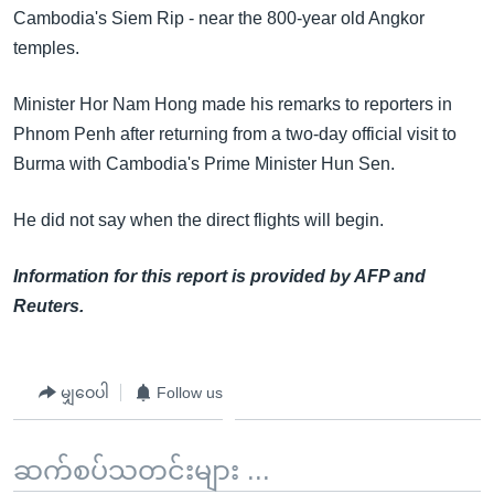
အ
Cambodia's Siem Rip - near the 800-year old Angkor
သုတပဒေသာ အင်္ဂလိပ်စာ
ညွန်း
Learning English
temples.
စာမျက်နှာ
သို့
ဗွီအိုအေ လူမှုကွန်ယက်များ
Minister Hor Nam Hong made his remarks to reporters in
ကျော်
Phnom Penh after returning from a two-day official visit to
ကြည့်
Burma with Cambodia's Prime Minister Hun Sen.
ရန်
ဘာသာစကားများ
ရှာဖွေ
He did not say when the direct flights will begin.
ရန်
နေရာ
Information for this report is provided by AFP and
သို့
Reuters.
ကျော်
ရန်
မျှဝေပါ
Follow us
ဆက်စပ်သတင်းများ ...