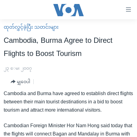
သုံး
ရ
လွယ်ကူ
ထုတ်လွှင့်ခဲ့ပြီး သတင်းများ
မူလစာမျက်နှာ
စေ
Cambodia, Burma Agree to Direct
မြန်မာ
သည့်
Flights to Boost Tourism
ကမ္ဘာ့သတင်းများ
Link
ဗွီဒီယို
နိုင်ငံတကာ
၂၃ ေမ၊ ၂၀၀၇
များ
သတင်းလွတ်လပ်ခွင့်
အမေရိကန်
ပင်မ
မျှဝေပါ
ရပ်ဝန်းတခု လမ်းတခု အလွန်
တရုတ်
အကြောင်းအရာ
Cambodia and Burma have agreed to establish direct flights
သို့
အင်္ဂလိပ်စာလေ့လာမယ်
အစ္စရေး-ပါလက်စတိုင်း
between their main tourist destinations in a bid to boost
ကျော်
အပတ်စဉ်ကဏ္ဍများ
အမေရိကန်သုံးအီဒီယံ
tourism and attract more international visitors.
ကြည့်
ရေဒီယိုနှင့်ရုပ်သံ အချက်အလက်များ
မကြေးမုံရဲ့ အင်္ဂလိပ်စာ
ရေဒီယို
ရန်
Cambodian Foreign Minister Hor Nam Hong said today that
ပင်မ
ရေဒီယို/တီဗွီအစီအစဉ်
ရုပ်ရှင်ထဲက အင်္ဂလိပ်စာ
တီဗွီ
the flights will connect Bagan and Mandalay in Burma with