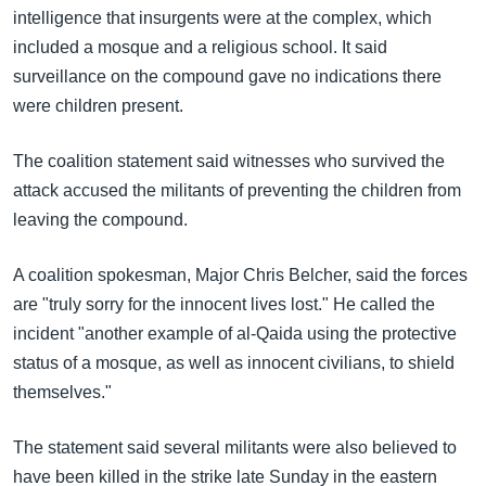
အ
intelligence that insurgents were at the complex, which
သုတပဒေသာ အင်္ဂလိပ်စာ
ညွန်း
Learning English
included a mosque and a religious school. It said
စာမျက်နှာ
surveillance on the compound gave no indications there
သို့
ဗွီအိုအေ လူမှုကွန်ယက်များ
were children present.
ကျော်
ကြည့်
The coalition statement said witnesses who survived the
ရန်
attack accused the militants of preventing the children from
ဘာသာစကားများ
ရှာဖွေ
leaving the compound.
ရန်
နေရာ
A coalition spokesman, Major Chris Belcher, said the forces
သို့
are "truly sorry for the innocent lives lost." He called the
ကျော်
incident "another example of al-Qaida using the protective
ရန်
status of a mosque, as well as innocent civilians, to shield
themselves."
The statement said several militants were also believed to
have been killed in the strike late Sunday in the eastern