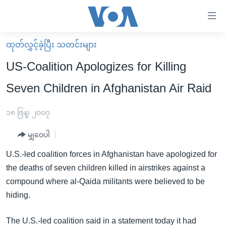
သုံး
ရ
လွယ်ကူ
ထုတ်လွှင့်ခဲ့ပြီး သတင်းများ
မူလစာမျက်နှာ
စေ
US-Coalition Apologizes for Killing
မြန်မာ
သည့်
Seven Children in Afghanistan Air Raid
ကမ္ဘာ့သတင်းများ
Link
ဗွီဒီယို
နိုင်ငံတကာ
၁၈ ဇြန္၊ ၂၀၀၇
များ
သတင်းလွတ်လပ်ခွင့်
အမေရိကန်
ပင်မ
မျှဝေပါ
ရပ်ဝန်းတခု လမ်းတခု အလွန်
တရုတ်
အကြောင်းအရာ
U.S.-led coalition forces in Afghanistan have apologized for
သို့
အင်္ဂလိပ်စာလေ့လာမယ်
အစ္စရေး-ပါလက်စတိုင်း
the deaths of seven children killed in airstrikes against a
ကျော်
အပတ်စဉ်ကဏ္ဍများ
အမေရိကန်သုံးအီဒီယံ
compound where al-Qaida militants were believed to be
ကြည့်
hiding.
ရေဒီယိုနှင့်ရုပ်သံ အချက်အလက်များ
မကြေးမုံရဲ့ အင်္ဂလိပ်စာ
ရေဒီယို
ရန်
ပင်မ
ရေဒီယို/တီဗွီအစီအစဉ်
ရုပ်ရှင်ထဲက အင်္ဂလိပ်စာ
တီဗွီ
The U.S.-led coalition said in a statement today it had