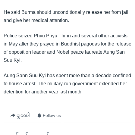
အ
သုတပဒေသာ အင်္ဂလိပ်စာ
ညွန်း
Learning English
He said Burma should unconditionally release her from jail
စာမျက်နှာ
and give her medical attention.
သို့
ဗွီအိုအေ လူမှုကွန်ယက်များ
ကျော်
Police seized Phyu Phyu Thinn and several other activists
ကြည့်
in May after they prayed in Buddhist pagodas for the release
ရန်
of opposition leader and Nobel peace laureate Aung San
ဘာသာစကားများ
ရှာဖွေ
Suu Kyi.
ရန်
နေရာ
Aung Sann Suu Kyi has spent more than a decade confined
သို့
to house arrest. The military-run government extended her
ကျော်
detention for another year last month.
ရန်
မျှဝေပါ
Follow us