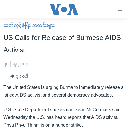
သုံး
ရ
လွယ်ကူ
ထုတ်လွှင့်ခဲ့ပြီး သတင်းများ
မူလစာမျက်နှာ
စေ
US Calls for Release of Burmese AIDS
မြန်မာ
သည့်
Activist
ကမ္ဘာ့သတင်းများ
Link
ဗွီဒီယို
နိုင်ငံတကာ
၂၈ ဇြန္၊ ၂၀၀၇
များ
သတင်းလွတ်လပ်ခွင့်
အမေရိကန်
ပင်မ
မျှဝေပါ
ရပ်ဝန်းတခု လမ်းတခု အလွန်
တရုတ်
အကြောင်းအရာ
The United States is urging Burma to immediately release a
သို့
အင်္ဂလိပ်စာလေ့လာမယ်
အစ္စရေး-ပါလက်စတိုင်း
jailed AIDS activist and several democracy advocates.
ကျော်
အပတ်စဉ်ကဏ္ဍများ
အမေရိကန်သုံးအီဒီယံ
ကြည့်
U.S. State Department spokesman Sean McCormack said
ရေဒီယိုနှင့်ရုပ်သံ အချက်အလက်များ
မကြေးမုံရဲ့ အင်္ဂလိပ်စာ
ရေဒီယို
ရန်
Wednesday the U.S. has heard reports that AIDS activist,
ပင်မ
ရေဒီယို/တီဗွီအစီအစဉ်
ရုပ်ရှင်ထဲက အင်္ဂလိပ်စာ
တီဗွီ
Phyu Phyu Thinn, is on a hunger strike.