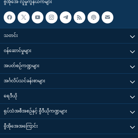
ဗွီအိုအေ လူမှုကွန်ယက်များ
သတင်း
၀န်ဆောင်မှုများ
အပတ်စဉ်ကဏ္ဍများ
အင်္ဂလိပ်သင်ခန်းစာများ
ရေဒီယို
ရုပ်သံအစီအစဉ်နှင့် ဗွီဒီယိုကဏ္ဍများ
ဗွီအိုအေအကြောင်း