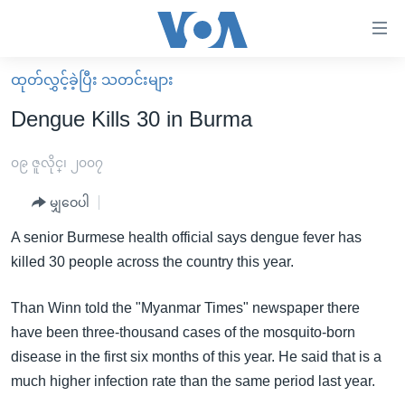
သုံး
ရ
လွယ်ကူ
ထုတ်လွှင့်ခဲ့ပြီး သတင်းများ
မူလစာမျက်နှာ
စေ
Dengue Kills 30 in Burma
မြန်မာ
သည့်
ကမ္ဘာ့သတင်းများ
၀၉ ဇူလိုင္၊ ၂၀၀၇
Link
ဗွီဒီယို
နိုင်ငံတကာ
မျှဝေပါ
များ
သတင်းလွတ်လပ်ခွင့်
အမေရိကန်
A senior Burmese health official says dengue fever has
ပင်မ
ရပ်ဝန်းတခု လမ်းတခု အလွန်
တရုတ်
killed 30 people across the country this year.
အကြောင်းအရာ
သို့
အင်္ဂလိပ်စာလေ့လာမယ်
အစ္စရေး-ပါလက်စတိုင်း
Than Winn told the "Myanmar Times" newspaper there
ကျော်
အပတ်စဉ်ကဏ္ဍများ
အမေရိကန်သုံးအီဒီယံ
have been three-thousand cases of the mosquito-born
ကြည့်
ရေဒီယိုနှင့်ရုပ်သံ အချက်အလက်များ
မကြေးမုံရဲ့ အင်္ဂလိပ်စာ
ရေဒီယို
disease in the first six months of this year. He said that is a
ရန်
much higher infection rate than the same period last year.
ပင်မ
ရေဒီယို/တီဗွီအစီအစဉ်
ရုပ်ရှင်ထဲက အင်္ဂလိပ်စာ
တီဗွီ