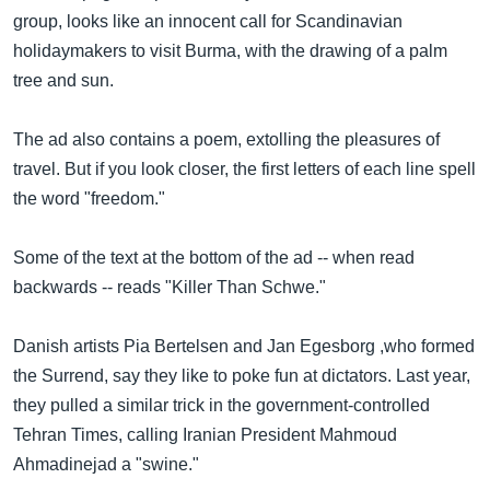
အ
သုတပဒေသာ အင်္ဂလိပ်စာ
group, looks like an innocent call for Scandinavian
ညွန်း
Learning English
holidaymakers to visit Burma, with the drawing of a palm
စာမျက်နှာ
tree and sun.
သို့
ဗွီအိုအေ လူမှုကွန်ယက်များ
ကျော်
The ad also contains a poem, extolling the pleasures of
ကြည့်
travel. But if you look closer, the first letters of each line spell
ရန်
the word "freedom."
ဘာသာစကားများ
ရှာဖွေ
ရန်
Some of the text at the bottom of the ad -- when read
နေရာ
backwards -- reads "Killer Than Schwe."
သို့
ကျော်
Danish artists Pia Bertelsen and Jan Egesborg ,who formed
ရန်
the Surrend, say they like to poke fun at dictators. Last year,
they pulled a similar trick in the government-controlled
Tehran Times, calling Iranian President Mahmoud
Ahmadinejad a "swine."