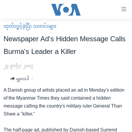
သုံး
ရ
လွယ်ကူ
ထုတ်လွှင့်ခဲ့ပြီး သတင်းများ
မူလစာမျက်နှာ
စေ
Newspaper Ad's Hidden Message Calls
မြန်မာ
သည့်
Burma's Leader a Killer
ကမ္ဘာ့သတင်းများ
Link
ဗွီဒီယို
နိုင်ငံတကာ
၂၄ ဇူလိုင္၊ ၂၀၀၇
များ
သတင်းလွတ်လပ်ခွင့်
အမေရိကန်
ပင်မ
မျှဝေပါ
ရပ်ဝန်းတခု လမ်းတခု အလွန်
တရုတ်
အကြောင်းအရာ
A Danish group of artists placed an ad in Monday's edition
သို့
အင်္ဂလိပ်စာလေ့လာမယ်
အစ္စရေး-ပါလက်စတိုင်း
of the Myanmar Times they said contained a hidden
ကျော်
အပတ်စဉ်ကဏ္ဍများ
အမေရိကန်သုံးအီဒီယံ
message calling the country's military ruler General Than
ကြည့်
Shwe a "killer."
ရေဒီယိုနှင့်ရုပ်သံ အချက်အလက်များ
မကြေးမုံရဲ့ အင်္ဂလိပ်စာ
ရေဒီယို
ရန်
ပင်မ
ရေဒီယို/တီဗွီအစီအစဉ်
ရုပ်ရှင်ထဲက အင်္ဂလိပ်စာ
တီဗွီ
The half-page ad, published by Danish-based Surrend