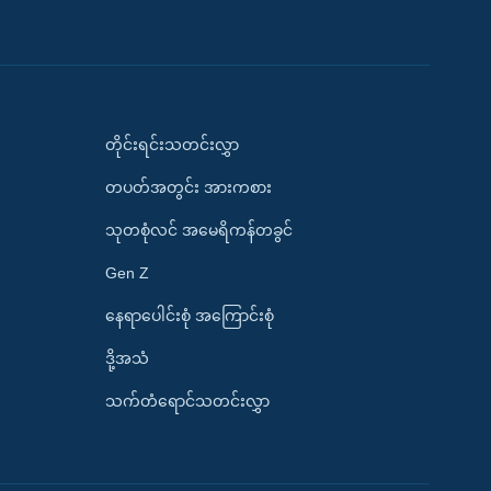
တိုင်းရင်းသတင်းလွှာ
တပတ်အတွင်း အားကစား
သုတစုံလင် အမေရိကန်တခွင်
Gen Z
နေရာပေါင်းစုံ အကြောင်းစုံ
ဒို့အသံ
သက်တံရောင်သတင်းလွှာ