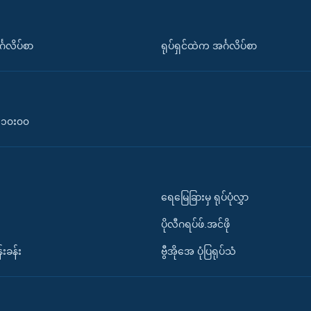
်္ဂလိပ်စာ
ရုပ်ရှင်ထဲက အင်္ဂလိပ်စာ
၀-၁၀း၀၀
ရေမြေခြားမှ ရုပ်ပုံလွှာ
ပိုလီဂရပ်ဖ်.အင်ဖို
်းခန်း
ဗွီအိုအေ ပုံပြရုပ်သံ