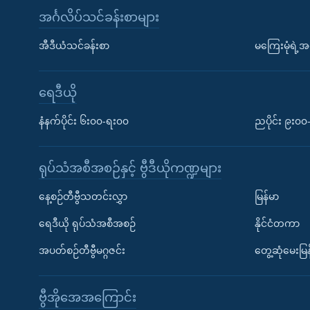
အင်္ဂလိပ်သင်ခန်းစာများ
အီဒီယံသင်ခန်းစာ
မကြေးမုံရဲ့အင
ရေဒီယို
နံနက်ပိုင်း ၆း၀၀-ရး၀၀
ညပိုင်း ၉း၀
ရုပ်သံအစီအစဉ်နှင့် ဗွီဒီယိုကဏ္ဍများ
နေ့စဉ်တီဗွီသတင်းလွှာ
မြန်မာ
ရေဒီယို ရုပ်သံအစီအစဉ်
နိုင်ငံတကာ
အပတ်စဉ်တီဗွီမဂ္ဂဇင်း
တွေ့ဆုံမေးမြန
ဗွီအိုအေအကြောင်း