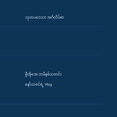
သုတပဒေသာ အင်္ဂလိပ်စာ
ဗွီအိုအေ တမိနစ်သတင်း
နော်သဇင်ရဲ့ Vlog