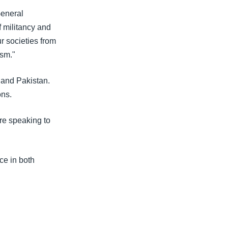
General
f militancy and
r societies from
ism."
 and Pakistan.
ons.
re speaking to
ce in both