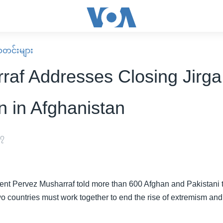
း သတင်းများ
raf Addresses Closing Jirga
n in Afghanistan
၀၇
ent Pervez Musharraf told more than 600 Afghan and Pakistani t
wo countries must work together to end the rise of extremism an