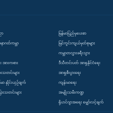
ပညာ
မြန်မာပြည်မှပေးစာ
အနာဂတ်ကမ္ဘာ
မြင်ကွင်းကျယ်မှတ်စုများ
ကမ္ဘာတလွှားခရီးသွား
း အားကစား
ဒီသီတင်းပတ် အာရှနိုင်ငံရေး
ားသတင်းများ
အာရှစီးပွားရေး
်မာ နှိုင်းယှဉ်ချက်
ကျန်းမာရေး
ပြားသတင်းများ
အမျိုးသမီးကဏ္ဍ
ရိုဟင်ဂျာအရေး မျှော်လင့်ချက်