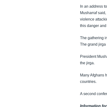
သုတပဒေသာ အင်္ဂလိပ်စာ
အ
In an address to
ညွန်း
Musharraf said, 
စာမျက်နှာ
violence attacki
သို့
this danger and 
ကျော်
ကြည့်
The gathering i
ရန်
The grand jirga 
ရှာဖွေ
ရန်
President Musha
နေရာ
the jirga.
သို့
ကျော်
Many Afghans ha
ရန်
countries.
A second confere
Information for