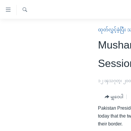
သုံး
ရ
ရှာဖွေ
လွယ်ကူ
မူလစာမျက်နှာ
ထုတ်လွှင့်ခဲ့ပြီ
ရ
စေ
မြန်မာ
လာ
Mushar
သည့်
ဒ်
ကမ္ဘာ့သတင်းများ
Link
ဗွီဒီယို
နိုင်ငံတကာ
Sessio
များ
သတင်းလွတ်လပ်ခွင့်
အမေရိကန်
ပင်မ
ရပ်ဝန်းတခု လမ်းတခု အလွန်
တရုတ်
၁၂ ၾသဂုတ္၊ ၂၀
အကြောင်းအရာ
အင်္ဂလိပ်စာလေ့လာမယ်
အစ္စရေး-ပါလက်စတိုင်း
သို့
မျှဝေပါ
အပတ်စဉ်ကဏ္ဍများ
အမေရိကန်သုံးအီဒီယံ
ကျော်
Pakistan Presid
ကြည့်
ရေဒီယိုနှင့်ရုပ်သံ အချက်အလက်များ
မကြေးမုံရဲ့ အင်္ဂလိပ်စာ
ရေဒီယို
today that the t
ရန်
ရေဒီယို/တီဗွီအစီအစဉ်
ရုပ်ရှင်ထဲက အင်္ဂလိပ်စာ
တီဗွီ
their border.
ပင်မ