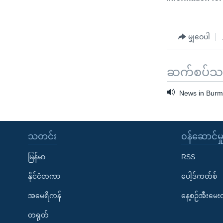
မျှဝေပါ
ဆက်စပ်သတင
News in Burme
သတင်း
၀န်ဆောင်မှ
မြန်မာ
RSS
နိုင်ငံတကာ
ပေါ့ဒ်ကတ်စ်
အမေရိကန်
နေ့စဉ်အီးမေ
တရုတ်