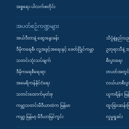
အစ္စရေး-ပါလက်စတိုင်း
အပတ်စဉ်ကဏ္ဍများ
အယ်ဒီတာနဲ့ ဆွေးနွေးခန်း
သိပ္ပံနဲ့နည်း
ဒီမိုကရေစီ၊ လူ့အခွင့်အရေးနှင့် ခေတ်ပြိုင်ကမ္ဘာ
ဥတုရာသီနဲ့ 
သတင်းသုံးသပ်ချက်
စီးပွားရေး
ဒီမိုကရေစီရေးရာ
တပတ်အတွင်
အမေရိကန်နိုင်ငံရေး
လယ်ယာစီးပွ
သတင်းထောက်မှတ်စု
ယူကရိန်း၊ မြန
ကမ္ဘာ့သတင်းမီဒီယာထဲက မြန်မာ
ထူးခြားဆန်း
ကမ္ဘာ့ မြန်မာ့ မီဒီယာမြင်ကွင်း
လူမှုရှုခင်း