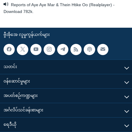
Reports of Aye Aye Mar & Thein Htike Oo (Realplayer) -
Download 782k.
ဗွီအိုအေ လူမှုကွန်ယက်များ
သတင်း
၀န်ဆောင်မှုများ
အပတ်စဉ်ကဏ္ဍများ
အင်္ဂလိပ်သင်ခန်းစာများ
ရေဒီယို