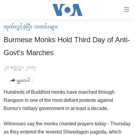
သုံး
ရ
လွယ်ကူ
ထုတ်လွှင့်ခဲ့ပြီး သတင်းများ
မူလစာမျက်နှာ
စေ
Burmese Monks Hold Third Day of Anti-
မြန်မာ
သည့်
Govt's Marches
ကမ္ဘာ့သတင်းများ
Link
ဗွီဒီယို
နိုင်ငံတကာ
၂၀ စက္တင္ဘာ၊ ၂၀၀၇
များ
သတင်းလွတ်လပ်ခွင့်
အမေရိကန်
ပင်မ
မျှဝေပါ
ရပ်ဝန်းတခု လမ်းတခု အလွန်
တရုတ်
အကြောင်းအရာ
Hundreds of Buddhist monks have marched through
သို့
အင်္ဂလိပ်စာလေ့လာမယ်
အစ္စရေး-ပါလက်စတိုင်း
Rangoon in one of the most defiant protests against
ကျော်
အပတ်စဉ်ကဏ္ဍများ
အမေရိကန်သုံးအီဒီယံ
Burma's military government in at least a decade.
ကြည့်
ရေဒီယိုနှင့်ရုပ်သံ အချက်အလက်များ
မကြေးမုံရဲ့ အင်္ဂလိပ်စာ
ရေဒီယို
ရန်
Witnesses say the monks chanted prayers today - Thursday
ပင်မ
ရေဒီယို/တီဗွီအစီအစဉ်
ရုပ်ရှင်ထဲက အင်္ဂလိပ်စာ
တီဗွီ
as they entered the revered Shwedagon pagoda, which