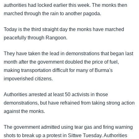
အ
authorities had locked earlier this week. The monks then
သုတပဒေသာ အင်္ဂလိပ်စာ
ညွန်း
Learning English
marched through the rain to another pagoda.
စာမျက်နှာ
သို့
ဗွီအိုအေ လူမှုကွန်ယက်များ
Today is the third straight day the monks have marched
ကျော်
peacefully through Rangoon.
ကြည့်
ရန်
They have taken the lead in demonstrations that began last
ဘာသာစကားများ
ရှာဖွေ
month after the government doubled the price of fuel,
ရန်
making transportation difficult for many of Burma's
နေရာ
impoverished citizens.
သို့
ကျော်
Authorities arrested at least 50 activists in those
ရန်
demonstrations, but have refrained from taking strong action
against the monks.
The government admitted using tear gas and firing warning
shots to break up a protest in Sittwe Tuesday. Authorities