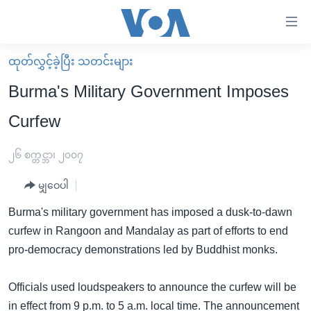
သုံး
ရ
လွယ်ကူ
ထုတ်လွှင့်ခဲ့ပြီး သတင်းများ
မူလစာမျက်နှာ
စေ
Burma's Military Government Imposes
မြန်မာ
သည့်
Curfew
ကမ္ဘာ့သတင်းများ
Link
ဗွီဒီယို
နိုင်ငံတကာ
၂၆ စက္တင္ဘာ၊ ၂၀၀၇
များ
သတင်းလွတ်လပ်ခွင့်
အမေရိကန်
ပင်မ
မျှဝေပါ
ရပ်ဝန်းတခု လမ်းတခု အလွန်
တရုတ်
အကြောင်းအရာ
Burma's military government has imposed a dusk-to-dawn
သို့
အင်္ဂလိပ်စာလေ့လာမယ်
အစ္စရေး-ပါလက်စတိုင်း
curfew in Rangoon and Mandalay as part of efforts to end
ကျော်
အပတ်စဉ်ကဏ္ဍများ
အမေရိကန်သုံးအီဒီယံ
pro-democracy demonstrations led by Buddhist monks.
ကြည့်
ရေဒီယိုနှင့်ရုပ်သံ အချက်အလက်များ
မကြေးမုံရဲ့ အင်္ဂလိပ်စာ
ရေဒီယို
ရန်
Officials used loudspeakers to announce the curfew will be
ပင်မ
ရေဒီယို/တီဗွီအစီအစဉ်
ရုပ်ရှင်ထဲက အင်္ဂလိပ်စာ
တီဗွီ
in effect from 9 p.m. to 5 a.m. local time. The announcement