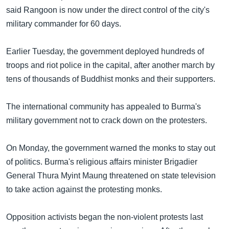
အ
သုတပဒေသာ အင်္ဂလိပ်စာ
said Rangoon is now under the direct control of the city's
ညွန်း
Learning English
military commander for 60 days.
စာမျက်နှာ
သို့
ဗွီအိုအေ လူမှုကွန်ယက်များ
Earlier Tuesday, the government deployed hundreds of
ကျော်
troops and riot police in the capital, after another march by
ကြည့်
tens of thousands of Buddhist monks and their supporters.
ရန်
ဘာသာစကားများ
ရှာဖွေ
The international community has appealed to Burma's
ရန်
military government not to crack down on the protesters.
နေရာ
သို့
On Monday, the government warned the monks to stay out
ကျော်
of politics. Burma's religious affairs minister Brigadier
ရန်
General Thura Myint Maung threatened on state television
to take action against the protesting monks.
Opposition activists began the non-violent protests last