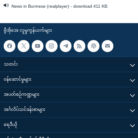
News in Burmese (realplayer) - download 411 KB.
ဗွီအိုအေ လူမှုကွန်ယက်များ
သတင်း
၀န်ဆောင်မှုများ
အပတ်စဉ်ကဏ္ဍများ
အင်္ဂလိပ်သင်ခန်းစာများ
ရေဒီယို