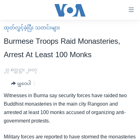
သုံး
ရ
လွယ်ကူ
ထုတ်လွှင့်ခဲ့ပြီး သတင်းများ
မူလစာမျက်နှာ
စေ
Burmese Troops Raid Monasteries,
မြန်မာ
သည့်
Arrest At Least 100 Monks
ကမ္ဘာ့သတင်းများ
Link
ဗွီဒီယို
နိုင်ငံတကာ
၂၇ စက္တင္ဘာ၊ ၂၀၀၇
များ
သတင်းလွတ်လပ်ခွင့်
အမေရိကန်
ပင်မ
မျှဝေပါ
ရပ်ဝန်းတခု လမ်းတခု အလွန်
တရုတ်
အကြောင်းအရာ
Witnesses in Burma say security forces have raided two
သို့
အင်္ဂလိပ်စာလေ့လာမယ်
အစ္စရေး-ပါလက်စတိုင်း
Buddhist monasteries in the main city Rangoon and
ကျော်
အပတ်စဉ်ကဏ္ဍများ
အမေရိကန်သုံးအီဒီယံ
arrested at least 100 monks accused of organizing anti-
ကြည့်
government protests.
ရေဒီယိုနှင့်ရုပ်သံ အချက်အလက်များ
မကြေးမုံရဲ့ အင်္ဂလိပ်စာ
ရေဒီယို
ရန်
ပင်မ
ရေဒီယို/တီဗွီအစီအစဉ်
ရုပ်ရှင်ထဲက အင်္ဂလိပ်စာ
တီဗွီ
Military forces are reported to have stormed the monasteries