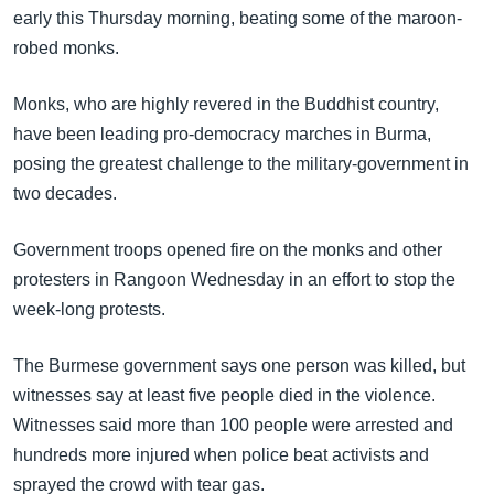
အ
early this Thursday morning, beating some of the maroon-
သုတပဒေသာ အင်္ဂလိပ်စာ
ညွန်း
Learning English
robed monks.
စာမျက်နှာ
သို့
ဗွီအိုအေ လူမှုကွန်ယက်များ
Monks, who are highly revered in the Buddhist country,
ကျော်
have been leading pro-democracy marches in Burma,
ကြည့်
posing the greatest challenge to the military-government in
ရန်
two decades.
ဘာသာစကားများ
ရှာဖွေ
ရန်
Government troops opened fire on the monks and other
နေရာ
protesters in Rangoon Wednesday in an effort to stop the
သို့
week-long protests.
ကျော်
ရန်
The Burmese government says one person was killed, but
witnesses say at least five people died in the violence.
Witnesses said more than 100 people were arrested and
hundreds more injured when police beat activists and
sprayed the crowd with tear gas.