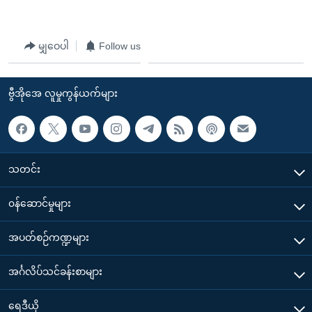
မျှဝေပါ
Follow us
ဗွီအိုအေ လူမှုကွန်ယက်များ
သတင်း
၀န်ဆောင်မှုများ
အပတ်စဉ်ကဏ္ဍများ
အင်္ဂလိပ်သင်ခန်းစာများ
ရေဒီယို