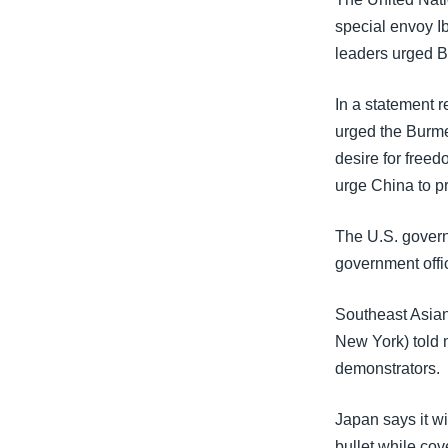
သုတပဒေသာ အင်္ဂလိပ်စာ
အ
special envoy I
ညွန်း
leaders urged Bu
စာမျက်နှာ
သို့
In a statement
ကျော်
urged the Burme
ကြည့်
desire for free
ရန်
urge China to p
ရှာဖွေ
ရန်
The U.S. gover
နေရာ
government offic
သို့
ကျော်
Southeast Asian
ရန်
New York) told 
demonstrators.
Japan says it wi
bullet while co