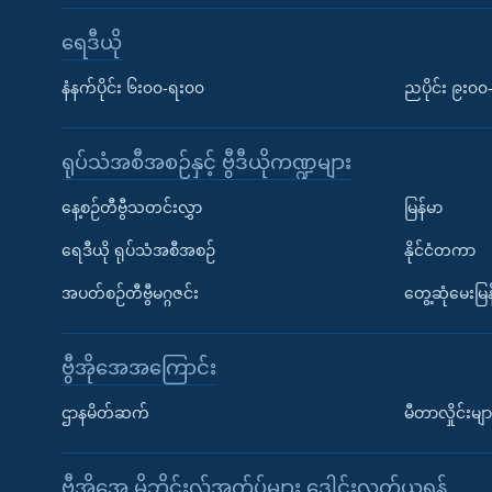
ရေဒီယို
နံနက်ပိုင်း ၆း၀၀-ရး၀၀
ညပိုင်း ၉း၀
ရုပ်သံအစီအစဉ်နှင့် ဗွီဒီယိုကဏ္ဍများ
နေ့စဉ်တီဗွီသတင်းလွှာ
မြန်မာ
ရေဒီယို ရုပ်သံအစီအစဉ်
နိုင်ငံတကာ
အပတ်စဉ်တီဗွီမဂ္ဂဇင်း
တွေ့ဆုံမေးမြန
ဗွီအိုအေအကြောင်း
ဌာနမိတ်ဆက်
မီတာလှိုင်းမျာ
ဗွီအိုအေ မိုဘိုင်းလ်အက်ပ်များ ဒေါင်းလုတ်ယူရန်