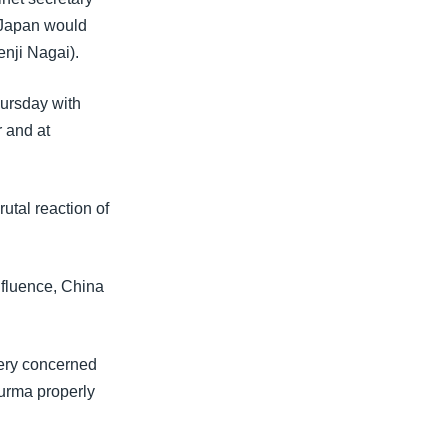
 Japan would
enji Nagai).
hursday with
 and at
tal reaction of
influence, China
very concerned
Burma properly