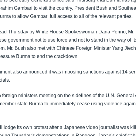
brahim Gambari to visit the country. President Bush and Southea
rma to allow Gambari full access to all of the relevant parties.
 read Thursday by White House Spokeswoman Dana Perino, Mr.
se government not to use force and not to stand in the way of it
dom. Mr. Bush also met with Chinese Foreign Minister Yang Jiech
ressure Burma to end the crackdown.
nment also announced it was imposing sanctions against 14 se
ials.
 foreign ministers meeting on the sidelines of the U.N. General
member state Burma to immediately cease using violence again
ll lodge its own protest after a Japanese video journalist was kil
vering Thursday's demonstrations in Rangoon. Japan's chief cabi