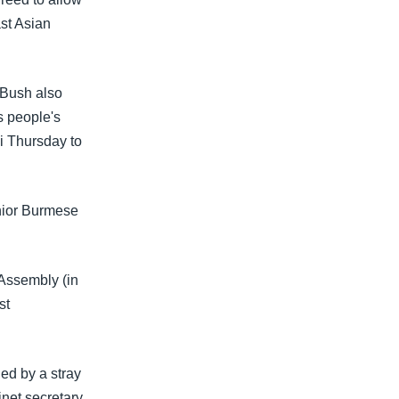
st Asian
 Bush also
s people's
i Thursday to
nior Burmese
 Assembly (in
st
led by a stray
net secretary