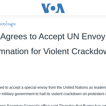
း သတင်းများ
Agrees to Accept UN Envoy
nation for Violent Crackdo
d to accept a special envoy from the United Nations as leader
e military government to halt its violent crackdown on protester
ons Secretary General's office said Thursday that Burma has ag