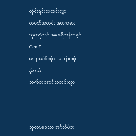
တိုင်းရင်းသတင်းလွှာ
တပတ်အတွင်း အားကစား
သုတစုံလင် အမေရိကန်တခွင်
Gen Z
နေရာပေါင်းစုံ အကြောင်းစုံ
ဒို့အသံ
သက်တံရောင်သတင်းလွှာ
သုတပဒေသာ အင်္ဂလိပ်စာ