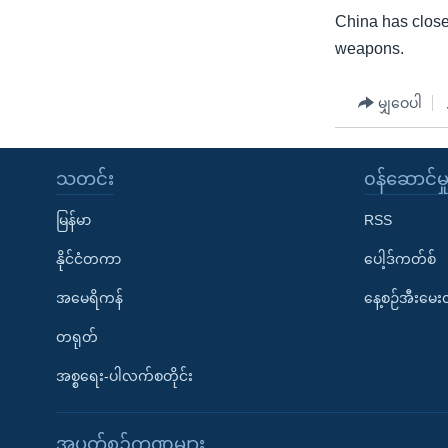
China has close
weapons.
မျှဝေပါ
သတင်း
၀န်ဆောင်မှ
မြန်မာ
RSS
နိုင်ငံတကာ
ပေါ့ဒ်ကတ်စ်
အမေရိကန်
နေ့စဉ်အီးမေ
တရုတ်
အစ္စရေး-ပါလက်စတိုင်း
အပတ်စဉ်ကဏ္ဍများ