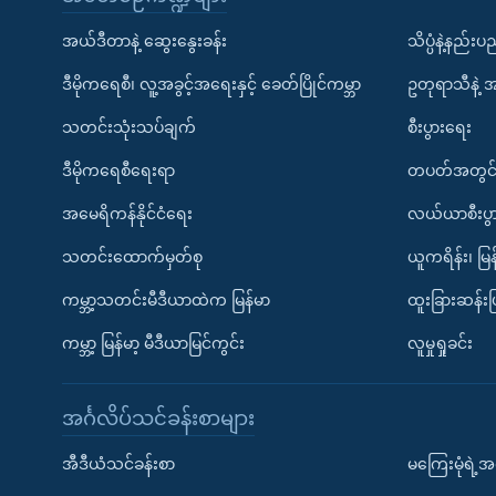
အယ်ဒီတာနဲ့ ဆွေးနွေးခန်း
သိပ္ပံနဲ့နည်း
ဒီမိုကရေစီ၊ လူ့အခွင့်အရေးနှင့် ခေတ်ပြိုင်ကမ္ဘာ
ဥတုရာသီနဲ့ 
သတင်းသုံးသပ်ချက်
စီးပွားရေး
ဒီမိုကရေစီရေးရာ
တပတ်အတွင်
အမေရိကန်နိုင်ငံရေး
လယ်ယာစီးပွ
သတင်းထောက်မှတ်စု
ယူကရိန်း၊ မြန
ကမ္ဘာ့သတင်းမီဒီယာထဲက မြန်မာ
ထူးခြားဆန်း
ကမ္ဘာ့ မြန်မာ့ မီဒီယာမြင်ကွင်း
လူမှုရှုခင်း
အင်္ဂလိပ်သင်ခန်းစာများ
အီဒီယံသင်ခန်းစာ
မကြေးမုံရဲ့အင