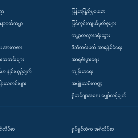
ပညာ
မြန်မာပြည်မှပေးစာ
အနာဂတ်ကမ္ဘာ
မြင်ကွင်းကျယ်မှတ်စုများ
ကမ္ဘာတလွှားခရီးသွား
း အားကစား
ဒီသီတင်းပတ် အာရှနိုင်ငံရေး
ားသတင်းများ
အာရှစီးပွားရေး
်မာ နှိုင်းယှဉ်ချက်
ကျန်းမာရေး
ပြားသတင်းများ
အမျိုးသမီးကဏ္ဍ
ရိုဟင်ဂျာအရေး မျှော်လင့်ချက်
်္ဂလိပ်စာ
ရုပ်ရှင်ထဲက အင်္ဂလိပ်စာ