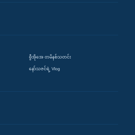
ဗွီအိုအေ တမိနစ်သတင်း
နော်သဇင်ရဲ့ Vlog