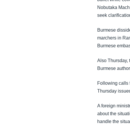
Nobutaka Machi
seek clarificati
Burmese disside
marchers in Ran
Burmese embass
Also Thursday, 
Burmese authori
Following calls 
Thursday issued i
A foreign minis
about the situa
handle the situa