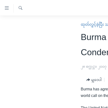
သုံး
ရ
ရှာဖွေ
လွယ်ကူ
မူလစာမျက်နှာ
ထုတ်လွှင့်ခဲ့ပြီ
ရ
စေ
မြန်မာ
လာ
Burma 
သည့်
ဒ်
ကမ္ဘာ့သတင်းများ
Link
ဗွီဒီယို
နိုင်ငံတကာ
Condem
များ
သတင်းလွတ်လပ်ခွင့်
အမေရိကန်
ပင်မ
ရပ်ဝန်းတခု လမ်းတခု အလွန်
တရုတ်
၂၈ စက္တင္ဘာ၊ ၂၀၀၇
အကြောင်းအရာ
အင်္ဂလိပ်စာလေ့လာမယ်
အစ္စရေး-ပါလက်စတိုင်း
သို့
မျှဝေပါ
အပတ်စဉ်ကဏ္ဍများ
အမေရိကန်သုံးအီဒီယံ
ကျော်
Burma has agree
ကြည့်
ရေဒီယိုနှင့်ရုပ်သံ အချက်အလက်များ
မကြေးမုံရဲ့ အင်္ဂလိပ်စာ
ရေဒီယို
world call on th
ရန်
ရေဒီယို/တီဗွီအစီအစဉ်
ရုပ်ရှင်ထဲက အင်္ဂလိပ်စာ
တီဗွီ
ပင်မ
The United Nati