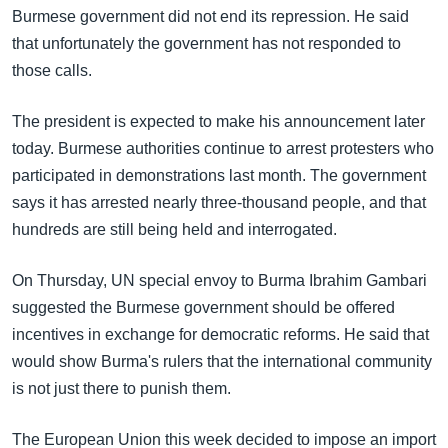
အ
Burmese government did not end its repression. He said
သုတပဒေသာ အင်္ဂလိပ်စာ
ညွန်း
Learning English
that unfortunately the government has not responded to
စာမျက်နှာ
those calls.
သို့
ဗွီအိုအေ လူမှုကွန်ယက်များ
ကျော်
The president is expected to make his announcement later
ကြည့်
today. Burmese authorities continue to arrest protesters who
ရန်
participated in demonstrations last month. The government
ဘာသာစကားများ
ရှာဖွေ
says it has arrested nearly three-thousand people, and that
ရန်
hundreds are still being held and interrogated.
နေရာ
သို့
On Thursday, UN special envoy to Burma Ibrahim Gambari
ကျော်
suggested the Burmese government should be offered
ရန်
incentives in exchange for democratic reforms. He said that
would show Burma's rulers that the international community
is not just there to punish them.
The European Union this week decided to impose an import