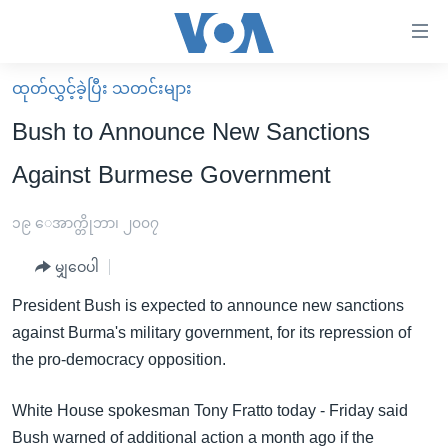
သုံး
ရ
လွယ်ကူ
ထုတ်လွှင့်ခဲ့ပြီး သတင်းများ
မူလစာမျက်နှာ
စေ
Bush to Announce New Sanctions
မြန်မာ
သည့်
Against Burmese Government
ကမ္ဘာ့သတင်းများ
Link
ဗွီဒီယို
နိုင်ငံတကာ
၁၉ ေအာက္တိုဘာ၊ ၂၀၀၇
များ
သတင်းလွတ်လပ်ခွင့်
အမေရိကန်
ပင်မ
မျှဝေပါ
ရပ်ဝန်းတခု လမ်းတခု အလွန်
တရုတ်
အကြောင်းအရာ
President Bush is expected to announce new sanctions
သို့
အင်္ဂလိပ်စာလေ့လာမယ်
အစ္စရေး-ပါလက်စတိုင်း
against Burma's military government, for its repression of
ကျော်
အပတ်စဉ်ကဏ္ဍများ
အမေရိကန်သုံးအီဒီယံ
the pro-democracy opposition.
ကြည့်
ရေဒီယိုနှင့်ရုပ်သံ အချက်အလက်များ
မကြေးမုံရဲ့ အင်္ဂလိပ်စာ
ရေဒီယို
ရန်
White House spokesman Tony Fratto today - Friday said
ပင်မ
ရေဒီယို/တီဗွီအစီအစဉ်
ရုပ်ရှင်ထဲက အင်္ဂလိပ်စာ
တီဗွီ
Bush warned of additional action a month ago if the