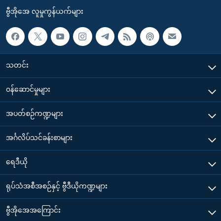
ဗွီအိုအေ လူမှုကွန်ယက်များ
သတင်း
၀န်ဆောင်မှုများ
အပတ်စဉ်ကဏ္ဍများ
အင်္ဂလိပ်သင်ခန်းစာများ
ရေဒီယို
ရုပ်သံအစီအစဉ်နှင့် ဗွီဒီယိုကဏ္ဍများ
ဗွီအိုအေအကြောင်း