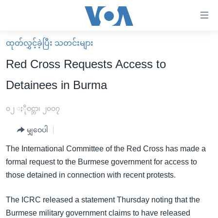
သုံး
ရ
လွယ်ကူ
ထုတ်လွှင့်ခဲ့ပြီး သတင်းများ
မူလစာမျက်နှာ
စေ
Red Cross Requests Access to
မြန်မာ
သည့်
Detainees in Burma
ကမ္ဘာ့သတင်းများ
Link
ဗွီဒီယို
နိုင်ငံတကာ
၀၂ ႏိုဝင္ဘာ၊ ၂၀၀၇
များ
သတင်းလွတ်လပ်ခွင့်
အမေရိကန်
ပင်မ
မျှဝေပါ
ရပ်ဝန်းတခု လမ်းတခု အလွန်
တရုတ်
အကြောင်းအရာ
The International Committee of the Red Cross has made a
သို့
အင်္ဂလိပ်စာလေ့လာမယ်
အစ္စရေး-ပါလက်စတိုင်း
formal request to the Burmese government for access to
ကျော်
အပတ်စဉ်ကဏ္ဍများ
အမေရိကန်သုံးအီဒီယံ
those detained in connection with recent protests.
ကြည့်
ရေဒီယိုနှင့်ရုပ်သံ အချက်အလက်များ
မကြေးမုံရဲ့ အင်္ဂလိပ်စာ
ရေဒီယို
ရန်
The ICRC released a statement Thursday noting that the
ပင်မ
ရေဒီယို/တီဗွီအစီအစဉ်
ရုပ်ရှင်ထဲက အင်္ဂလိပ်စာ
တီဗွီ
Burmese military government claims to have released