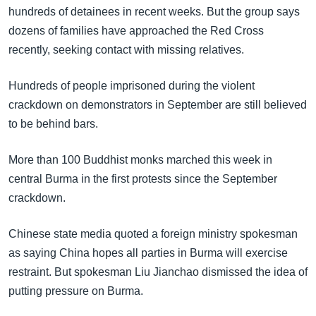
အ
hundreds of detainees in recent weeks. But the group says
သုတပဒေသာ အင်္ဂလိပ်စာ
ညွန်း
Learning English
dozens of families have approached the Red Cross
စာမျက်နှာ
recently, seeking contact with missing relatives.
သို့
ဗွီအိုအေ လူမှုကွန်ယက်များ
ကျော်
Hundreds of people imprisoned during the violent
ကြည့်
crackdown on demonstrators in September are still believed
ရန်
to be behind bars.
ဘာသာစကားများ
ရှာဖွေ
ရန်
More than 100 Buddhist monks marched this week in
နေရာ
central Burma in the first protests since the September
သို့
crackdown.
ကျော်
ရန်
Chinese state media quoted a foreign ministry spokesman
as saying China hopes all parties in Burma will exercise
restraint. But spokesman Liu Jianchao dismissed the idea of
putting pressure on Burma.