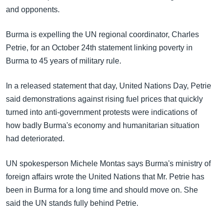
အ
သုတပဒေသာ အင်္ဂလိပ်စာ
and opponents.
ညွန်း
Learning English
စာမျက်နှာ
Burma is expelling the UN regional coordinator, Charles
သို့
ဗွီအိုအေ လူမှုကွန်ယက်များ
Petrie, for an October 24th statement linking poverty in
ကျော်
Burma to 45 years of military rule.
ကြည့်
ရန်
In a released statement that day, United Nations Day, Petrie
ဘာသာစကားများ
ရှာဖွေ
said demonstrations against rising fuel prices that quickly
ရန်
turned into anti-government protests were indications of
နေရာ
how badly Burma's economy and humanitarian situation
သို့
had deteriorated.
ကျော်
ရန်
UN spokesperson Michele Montas says Burma's ministry of
foreign affairs wrote the United Nations that Mr. Petrie has
been in Burma for a long time and should move on. She
said the UN stands fully behind Petrie.