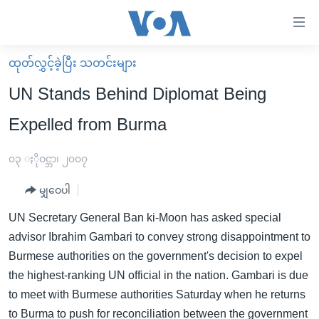
သုံး
ရ
လွယ်ကူ
ထုတ်လွှင့်ခဲ့ပြီး သတင်းများ
မူလစာမျက်နှာ
စေ
UN Stands Behind Diplomat Being
မြန်မာ
သည့်
Expelled from Burma
ကမ္ဘာ့သတင်းများ
Link
ဗွီဒီယို
နိုင်ငံတကာ
၀၃ ႏိုဝင္ဘာ၊ ၂၀၀၇
များ
သတင်းလွတ်လပ်ခွင့်
အမေရိကန်
ပင်မ
မျှဝေပါ
ရပ်ဝန်းတခု လမ်းတခု အလွန်
တရုတ်
အကြောင်းအရာ
UN Secretary General Ban ki-Moon has asked special
သို့
အင်္ဂလိပ်စာလေ့လာမယ်
အစ္စရေး-ပါလက်စတိုင်း
advisor Ibrahim Gambari to convey strong disappointment to
ကျော်
အပတ်စဉ်ကဏ္ဍများ
အမေရိကန်သုံးအီဒီယံ
Burmese authorities on the government's decision to expel
ကြည့်
the highest-ranking UN official in the nation. Gambari is due
ရေဒီယိုနှင့်ရုပ်သံ အချက်အလက်များ
မကြေးမုံရဲ့ အင်္ဂလိပ်စာ
ရေဒီယို
ရန်
to meet with Burmese authorities Saturday when he returns
ပင်မ
ရေဒီယို/တီဗွီအစီအစဉ်
ရုပ်ရှင်ထဲက အင်္ဂလိပ်စာ
တီဗွီ
to Burma to push for reconciliation between the government