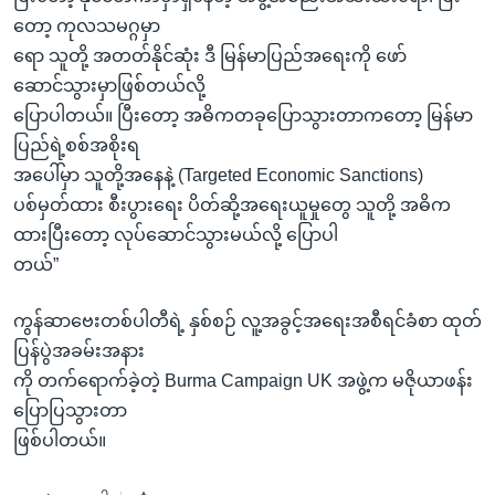
တော့ ကုလသမဂ္ဂမှာ
ရော သူတို့ အတတ်နိုင်ဆုံး ဒီ မြန်မာပြည်အရေးကို ဖော်
ဆောင်သွားမှာဖြစ်တယ်လို့
ပြောပါတယ်။ ပြီးတော့ အဓိကတခုပြောသွားတာကတော့ မြန်မာ
ပြည်ရဲ့စစ်အစိုးရ
အပေါ်မှာ သူတို့အနေနဲ့ (Targeted Economic Sanctions)
ပစ်မှတ်ထား စီးပွားရေး ပိတ်ဆို့အရေးယူမှုတွေ သူတို့ အဓိက
ထားပြီးတော့ လုပ်ဆောင်သွားမယ်လို့ ပြောပါ
တယ်”
ကွန်ဆာဗေးတစ်ပါတီရဲ့ နှစ်စဉ် လူ့အခွင့်အရေးအစီရင်ခံစာ ထုတ်
ပြန်ပွဲအခမ်းအနား
ကို တက်ရောက်ခဲ့တဲ့ Burma Campaign UK အဖွဲ့က မဇိုယာဖန်း
ပြောပြသွားတာ
ဖြစ်ပါတယ်။