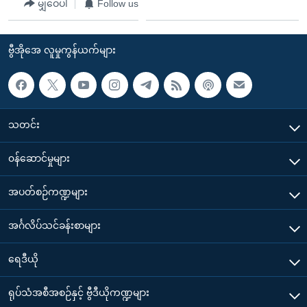
မျှဝေပါ
Follow us
ဗွီအိုအေ လူမှုကွန်ယက်များ
သတင်း
၀န်ဆောင်မှုများ
အပတ်စဉ်ကဏ္ဍများ
အင်္ဂလိပ်သင်ခန်းစာများ
ရေဒီယို
ရုပ်သံအစီအစဉ်နှင့် ဗွီဒီယိုကဏ္ဍများ