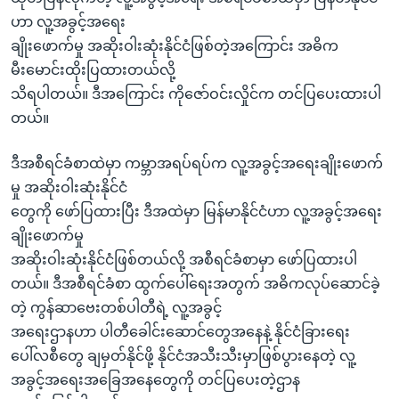
အ
သုတပဒေသာ အင်္ဂလိပ်စာ
ဟာ လူ့အခွင့်အရေး
ညွန်း
Learning English
ချိုးဖောက်မှု အဆိုးဝါးဆုံးနိုင်ငံဖြစ်တဲ့အကြောင်း အဓိက
စာမျက်နှာ
မီးမောင်းထိုးပြထားတယ်လို့
သို့
ဗွီအိုအေ လူမှုကွန်ယက်များ
သိရပါတယ်။ ဒီအကြောင်း ကိုဇော်ဝင်းလှိုင်က တင်ပြပေးထားပါ
ကျော်
တယ်။
ကြည့်
ရန်
ဒီအစီရင်ခံစာထဲမှာ ကမ္ဘာအရပ်ရပ်က လူ့အခွင့်အရေးချိုးဖောက်
ဘာသာစကားများ
ရှာဖွေ
မှု အဆိုးဝါးဆုံးနိုင်ငံ
ရန်
တွေကို ဖော်ပြထားပြီး ဒီအထဲမှာ မြန်မာနိုင်ငံဟာ လူ့အခွင့်အရေး
နေရာ
ချိုးဖောက်မှု
သို့
အဆိုးဝါးဆုံးနိုင်ငံဖြစ်တယ်လို့ အစီရင်ခံစာမှာ ဖော်ပြထားပါ
ကျော်
တယ်။ ဒီအစီရင်ခံစာ ထွက်ပေါ်ရေးအတွက် အဓိကလုပ်ဆောင်ခဲ့
ရန်
တဲ့ ကွန်ဆာဗေးတစ်ပါတီရဲ့ လူ့အခွင့်
အရေးဌာနဟာ ပါတီခေါင်းဆောင်တွေအနေနဲ့ နိုင်ငံခြားရေး
ပေါ်လစီတွေ ချမှတ်နိုင်ဖို့ နိုင်ငံအသီးသီးမှာဖြစ်ပွားနေတဲ့ လူ့
အခွင့်အရေးအခြေအနေတွေကို တင်ပြပေးတဲ့ဌာန