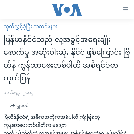
သုံး
ရ
လွယ်ကူ
ထုတ်လွှင့်ခဲ့ပြီး သတင်းများ
မူလစာမျက်နှာ
စေ
မြန်မာနိုင်ငံသည် လူ့အခွင့်အရေးချိုး
မြန်မာ
သည့်
ဖောက်မှု အဆိုးဝါးဆုံး နိုင်ငံဖြစ်ကြောင်း ဗြိ
ကမ္ဘာ့သတင်းများ
Link
တိန် ကွန်ဆာဗေးတစ်ပါတီ အစီရင်ခံစာ
ဗွီဒီယို
နိုင်ငံတကာ
များ
သတင်းလွတ်လပ်ခွင့်
အမေရိကန်
ထုတ်ပြန်
ပင်မ
ရပ်ဝန်းတခု လမ်းတခု အလွန်
တရုတ်
အကြောင်းအရာ
၁၁ ဒီဇင္ဘာ၊ ၂၀၀၇
သို့
အင်္ဂလိပ်စာလေ့လာမယ်
အစ္စရေး-ပါလက်စတိုင်း
ကျော်
မျှဝေပါ
အပတ်စဉ်ကဏ္ဍများ
အမေရိကန်သုံးအီဒီယံ
ကြည့်
ဗြိတိန်နိုင်ငံရဲ့ အဓိကအတိုက်အခံပါတီကြီးဖြစ်တဲ့
ရေဒီယိုနှင့်ရုပ်သံ အချက်အလက်များ
မကြေးမုံရဲ့ အင်္ဂလိပ်စာ
ရေဒီယို
ရန်
ကွန်ဆာဗေးတစ်ပါတီက မနေ့က
ပင်မ
ရေဒီယို/တီဗွီအစီအစဉ်
ရုပ်ရှင်ထဲက အင်္ဂလိပ်စာ
တီဗွီ
ထုတ်ပြန်လိုက်တဲ့ လူ့အခွင့်အရေး အစီရင်ခံစာထဲမှာ မြန်မာနိုင်ငံ