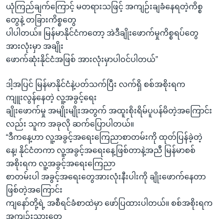
ယုံကြည်ချက်ကြောင့် မတရားသဖြင့် အကျဉ်းချခံနေရတဲ့ကိစ္စ
တွေနဲ့ တခြားကိစ္စတွေ
ပါပါတယ်။ မြန်မာနိုင်ငံကတော့ အဲဒီချိုးဖောက်မှုကိစ္စရပ်တွေ
အားလုံးမှာ အချိုး
ဖောက်ဆုံးနိုင်ငံအဖြစ် အားလုံးမှာပါဝင်ပါတယ်”
ဒါ့အပြင် မြန်မာနိုင်ငံနဲ့ပတ်သက်ပြီး လက်ရှိ စစ်အစိုးရက
ကျူးလွန်နေတဲ့ လူ့အခွင့်ရေး
ချိုးဖောက်မှု အမျိုးမျိုးအတွက် အထူးစိုးရိမ်ပူပန်မိတဲ့အကြောင်း
လည်း သူက အခုလို ဆက်ပြောပါတယ်။
“ဒီကနေ့ဟာ လူ့အခွင့်အရေးကြေညာစာတမ်းကို ထုတ်ပြန်ခဲ့တဲ့
နေ့၊ နိုင်ငံတကာ လူ့အခွင့်အရေးနေ့ဖြစ်တာနဲ့အညီ မြန်မာစစ်
အစိုးရက လူ့အခွင့်အရေးကြေညာ
စာတမ်းပါ အခွင့်အရေးတွေအားလုံးနီးပါးကို ချိုးဖောက်နေတာ
ဖြစ်တဲ့အကြောင်း
ကျနော်တို့ရဲ့ အစီရင်ခံစာထဲမှာ ဖော်ပြထားပါတယ်။ စစ်အစိုးရက
အကျဉ်းသားတွေ