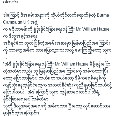
ပါတယ်။
ဒါကြောင့် ဒီအခမ်းအနားကို ကိုယ်တိုင်တက်ရောက်ခဲ့တဲ့ Burma
Campaign UK အဖွဲ့
က မဇိုယာဖန်းကို ရှဲဒိုးနိုင်ငံခြားရေးဝန်ကြီး Mr. William Hague
က ဒီလူ့အခွင့်အရေး
အစီရင်ခံစာ ထုတ်ပြန်တဲ့အခမ်းအနားမှာ မြန်မာပြည်အကြောင်း
ကို ဘာတွေအဓိက ထားပြောသွားသလဲလို့ မေးကြည့်တော့ သူက
…
“အဲဒီ ရှဲဒိုးနိုင်ငံခြားရေးဝန်ကြီး Mr. William Hague မိန့်ခွန်းပြော
တဲ့အထဲမှာလည်း သူ မြန်မာပြည်အကြောင်းကို အဓိကထားပြီး
တော့ ပြောတာဖြစ်ပါတယ်။ တကယ်တော့ ဒီမိုကရေစီစနစ်ကို
ကျင့်သုံးနေတဲ့နိုင်ငံတွေက အတတ်နိုင်ဆုံး ကူညီရမှာဖြစ်တယ်လို့
ပြောပါတယ်။ အဲဒါကြောင့် သူက ကွန်ဆာဗေးတစ်ပါတီရဲ့
နိုင်ငံခြားရေးပေါ်လစီထဲမှာ
သူတို့ ဒီလူ့အခွင့်အရေးကို အဓိကထားပြီးတော့ လုပ်ဆောင်သွား
မှာဖြစ်တဲ့အကြောင်း၊