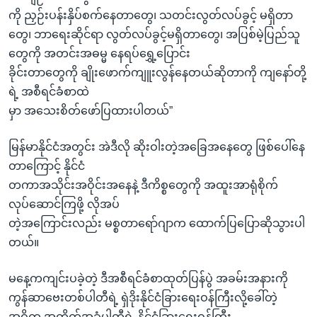
ကို ညှဉ်းပန်းနှိပ်စက်နေတာတွေ၊ သတင်းလွတ်လပ်ခွင့် မရှိတာ
တွေ၊ ဘာရေးဆိုင်ရာ လွတ်လပ်ခွင့်မရှိတာတွေ၊ အပြစ်မဲ့ပြည်သူ
တွေကို အတင်းအဓမ္မ နေရပ်ရွှေ့ပြောင်း
ခိုင်းတာတွေကို ချိုးဖောက်ကျူးလွန်နေတယ်ဆိုတာကို ကျနော်တို့
ရဲ့ အစီရင်ခံစာထဲ
မှာ အသေးစိတ်ဖော်ပြထားပါတယ်”
မြန်မာနိုင်ငံအတွင်း အဲဒီလို ဆိုးဝါးတဲ့အခြေအနေတွေ ဖြစ်ပေါ်နေ
တာကြောင့် နိုင်ငံ
တကာအသိုင်းအဝိုင်းအနေနဲ့ ဒီကိစ္စတွေကို အထူးအာရုံစိုက်
လုပ်ဆောင်ကြဖို့ လိုအပ်
တဲ့အကြောင်းလည်း မစ္စတာရော်ဂျာက ထောက်ပြပြောဆိုသွားပါ
တယ်။
မနေ့ကကျင်းပခဲ့တဲ့ ဒီအစီရင်ခံစာထုတ်ပြန်ပွဲ အခမ်းအနားကို
ကွန်ဆာဗေးတစ်ပါတီရဲ့ ရှဲဒိုးနိုင်ငံခြားရေးဝန်ကြီးလို့ခေါ်တဲ့
အဓိက အတိုက်အခံပါတီရဲ့ နိုင်ငံခြားရေးဝန်ကြီး