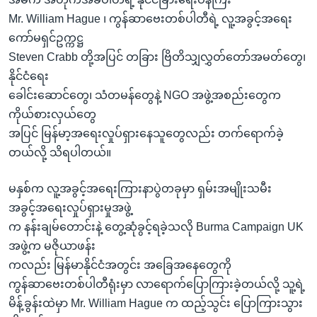
Mr. William Hague ၊ ကွန်ဆာဗေးတစ်ပါတီရဲ့ လူ့အခွင့်အရေး
ကော်မရှင်ဥက္ကဋ္ဌ
Steven Crabb တို့အပြင် တခြား ဗြိတိသျှလွှတ်တော်အမတ်တွေ၊
နိုင်ငံရေး
ခေါင်းဆောင်တွေ၊ သံတမန်တွေနဲ့ NGO အဖွဲ့အစည်းတွေက
ကိုယ်စားလှယ်တွေ
အပြင် မြန်မာ့အရေးလှုပ်ရှားနေသူတွေလည်း တက်ရောက်ခဲ့
တယ်လို့ သိရပါတယ်။
မနှစ်က လူ့အခွင့်အရေးကြားနာပွဲတခုမှာ ရှမ်းအမျိုးသမီး
အခွင့်အရေးလှုပ်ရှားမှုအဖွဲ့
က နန်းချမ်တောင်းနဲ့ တွေ့ဆုံခွင့်ရခဲ့သလို Burma Campaign UK
အဖွဲ့က မဇိုယာဖန်း
ကလည်း မြန်မာနိုင်ငံအတွင်း အခြေအနေတွေကို
ကွန်ဆာဗေးတစ်ပါတီရုံးမှာ လာရောက်ပြောကြားခဲ့တယ်လို့ သူ့ရဲ့
မိန့်ခွန်းထဲမှာ Mr. William Hague က ထည့်သွင်း ပြောကြားသွား