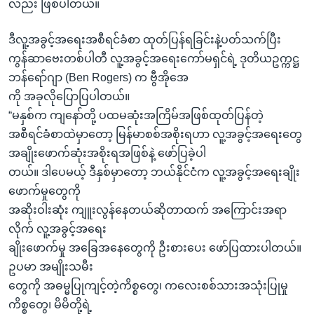
လည်း ဖြစ်ပါတယ်။
ဒီလူ့အခွင့်အရေးအစီရင်ခံစာ ထုတ်ပြန်ရခြင်းနဲ့ပတ်သက်ပြီး
ကွန်ဆာဗေးတစ်ပါတီ လူ့အခွင့်အရေးကော်မရှင်ရဲ့ ဒုတိယဥက္ကဋ္ဌ
ဘန်ရော်ဂျာ (Ben Rogers) က ဗွီအိုအေ
ကို အခုလိုပြောပြပါတယ်။
“မနှစ်က ကျနော်တို့ ပထမဆုံးအကြိမ်အဖြစ်ထုတ်ပြန်တဲ့
အစီရင်ခံစာထဲမှာတော့ မြန်မာစစ်အစိုးရဟာ လူ့အခွင့်အရေးတွေ
အချိုးဖောက်ဆုံးအစိုးရအဖြစ်နဲ့ ဖော်ပြခဲ့ပါ
တယ်။ ဒါပေမယ့် ဒီနှစ်မှာတော့ ဘယ်နိုင်ငံက လူ့အခွင့်အရေးချိုး
ဖောက်မှုတွေကို
အဆိုးဝါးဆုံး ကျူးလွန်နေတယ်ဆိုတာထက် အကြောင်းအရာ
လိုက် လူ့အခွင့်အရေး
ချိုးဖောက်မှု အခြေအနေတွေကို ဦးစားပေး ဖော်ပြထားပါတယ်။
ဥပမာ အမျိုးသမီး
တွေကို အဓမ္မပြုကျင့်တဲ့ကိစ္စတွေ၊ ကလေးစစ်သားအသုံးပြုမှု
ကိစ္စတွေ၊ မိမိတို့ရဲ့