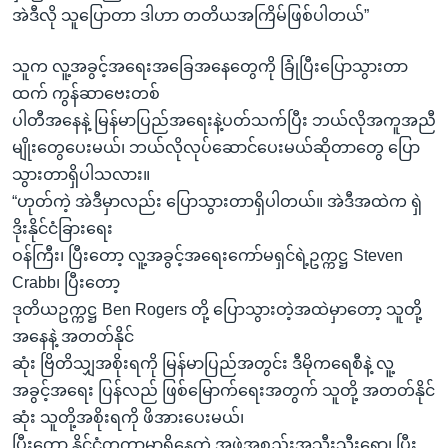
အဲဒီလို သူပြောတာ ဒါဟာ တတိယအကြိမ်ဖြစ်ပါတယ်”
သူက လူ့အခွင့်အရေးအခြေအနေတွေကို ခြုံပြီးပြောသွားတာ
ထက် ကွန်ဆာဗေးတစ်
ပါတီအနေနဲ့ မြန်မာပြည်အရေးနဲ့ပတ်သက်ပြီး ဘယ်လိုအကူအညီ
မျိုးတွေပေးမယ်၊ ဘယ်လိုလုပ်ဆောင်ပေးမယ်ဆိုတာတွေ ပြော
သွားတာရှိပါသလား။
“ဟုတ်ကဲ့ အဲဒီမှာလည်း ပြောသွားတာရှိပါတယ်။ အဲဒီအထဲက ရှဲ
ဒိုးနိုင်ငံခြားရေး
ဝန်ကြီး၊ ပြီးတော့ လူ့အခွင့်အရေးကော်မရှင်ရဲ့ဥက္ကဋ္ဌ Steven
Crabb၊ ပြီးတော့
ဒုတိယဥက္ကဋ္ဌ Ben Rogers တို့ ပြောသွားတဲ့အထဲမှာတော့ သူတို့
အနေနဲ့ အတတ်နိုင်
ဆုံး ဗြိတိသျှအစိုးရကို မြန်မာပြည်အတွင်း ဒီမိုကရေစီနဲ့ လူ့
အခွင့်အရေး ပြန်လည် ဖြစ်မြောက်ရေးအတွက် သူတို့ အတတ်နိုင်
ဆုံး သူတို့အစိုးရကို ဖိအားပေးမယ်၊
ပြီးတော့ နိုင်ငံတကာမှာရှိနေတဲ့ အဖွဲ့အစည်းအသီးသီးရော၊ ပြီး