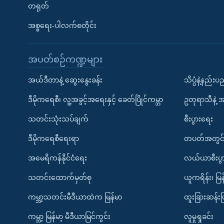
တရုတ်
အစ္စရေး-ပါလက်စတိုင်း
အပတ်စဉ်ကဏ္ဍများ
အယ်ဒီတာနဲ့ ဆွေးနွေးခန်း
သိပ္ပံနဲ့နည်း
ဒီမိုကရေစီ၊ လူ့အခွင့်အရေးနှင့် ခေတ်ပြိုင်ကမ္ဘာ
ဥတုရာသီနဲ့ 
သတင်းသုံးသပ်ချက်
စီးပွားရေး
ဒီမိုကရေစီရေးရာ
တပတ်အတွင်
အမေရိကန်နိုင်ငံရေး
လယ်ယာစီးပွ
သတင်းထောက်မှတ်စု
ယူကရိန်း၊ မြန
ကမ္ဘာ့သတင်းမီဒီယာထဲက မြန်မာ
ထူးခြားဆန်း
ကမ္ဘာ့ မြန်မာ့ မီဒီယာမြင်ကွင်း
လူမှုရှုခင်း