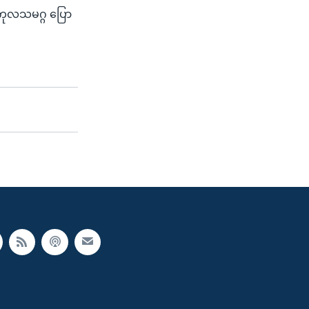
ကုလသမဂ္ဂ ပြော