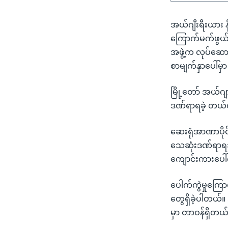
သုတပဒေသာ အင်္ဂလိပ်စာ
အ
ညွန်း
အယ်ဂျီးရီးယား နိ
စာမျက်နှာ
ကြောက်မက်ဖွယ် 
သို့
အဖွဲ့က လုပ်ဆော
ကျော်
စာမျက်နှာပေါ်မ
ကြည့်
ရန်
မြို့တော် အယ်ဂျာ
ရှာဖွေ
ဒဏ်ရာရခဲ့ တယ်
ရန်
နေရာ
ဆေးရုံအာဏာပိ
သို့
သေဆုံးဒဏ်ရာရသူ
ကျော်
ကျောင်းကားပေ
ရန်
ပေါက်ကွဲမှုကြော
တွေရှိခဲ့ပါတယ်။
မှာ တာဝန်ရှိတယ