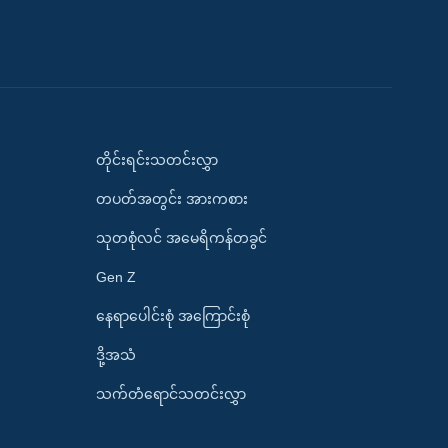
တိုင်းရင်းသတင်းလွှာ
တပတ်အတွင်း အားကစား
သုတစုံလင် အမေရိကန်တခွင်
Gen Z
နေရာပေါင်းစုံ အကြောင်းစုံ
ဒို့အသံ
သက်တံရောင်သတင်းလွှာ