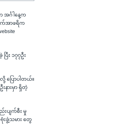
ှာ အင်္ဂါနေ့က
ြောက်အာဖရိက
website
ဲ့ ပြီး ၁၇၇ဦး
ု့ ပြောပါတယ်။
ားမှာ ရှိတဲ့
်းပျက်စီး မှု
ံးခွဲ့သမား တွေ