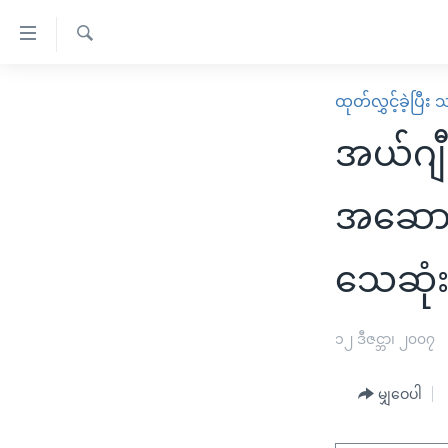
သုံး
ရ
ရှာဖွေ
လွယ်ကူ
မူလစာမျက်နှာ
ထုတ်လွှင့်ခဲ့ပြီ
ရ
စေ
မြန်မာ
လာ
အယ်ဂျီ
သည့်
ဒ်
ကမ္ဘာ့သတင်းများ
Link
ဗွီဒီယို
နိုင်ငံတကာ
အဆောက်
များ
သတင်းလွတ်လပ်ခွင့်
အမေရိကန်
ပင်မ
သေဆုံ
ရပ်ဝန်းတခု လမ်းတခု အလွန်
တရုတ်
အကြောင်းအရာ
အင်္ဂလိပ်စာလေ့လာမယ်
အစ္စရေး-ပါလက်စတိုင်း
သို့
၁၂ ဒီဇင္ဘာ၊ ၂၀၀၇
အပတ်စဉ်ကဏ္ဍများ
အမေရိကန်သုံးအီဒီယံ
ကျော်
ကြည့်
ရေဒီယိုနှင့်ရုပ်သံ အချက်အလက်များ
မကြေးမုံရဲ့ အင်္ဂလိပ်စာ
ရေဒီယို
မျှဝေပါ
ရန်
ရေဒီယို/တီဗွီအစီအစဉ်
ရုပ်ရှင်ထဲက အင်္ဂလိပ်စာ
တီဗွီ
ပင်မ