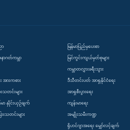
ပညာ
မြန်မာပြည်မှပေးစာ
အနာဂတ်ကမ္ဘာ
မြင်ကွင်းကျယ်မှတ်စုများ
ကမ္ဘာတလွှားခရီးသွား
း အားကစား
ဒီသီတင်းပတ် အာရှနိုင်ငံရေး
ားသတင်းများ
အာရှစီးပွားရေး
်မာ နှိုင်းယှဉ်ချက်
ကျန်းမာရေး
ပြားသတင်းများ
အမျိုးသမီးကဏ္ဍ
ရိုဟင်ဂျာအရေး မျှော်လင့်ချက်