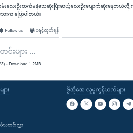
မ်းလေးဦးထက်မနဲသေဆုံးပြီးဆယ့်လေးဦးပျောက်ဆုံးနေတယ်လို့ 
ိုကဘေးက ပြောပါတယ်။
Follow us
ပရင့်ထုတ်ရန်
်းများ ...
P3) - Download 1.2MB
ုများ
ဗွီအိုအေ လူမှုကွန်ယက်များ
းလ်သတင်းလွှာ