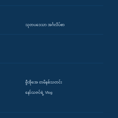
သုတပဒေသာ အင်္ဂလိပ်စာ
ဗွီအိုအေ တမိနစ်သတင်း
နော်သဇင်ရဲ့ Vlog