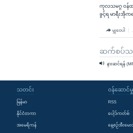
ကုလသမဂ္ဂ ဝန်ထ
ခွင့်ရ မာရီးအ
မျှဝေပါ
ဆက်စပ်သတင
နားဆင်ရန် (M
သတင်း
၀န်ဆောင်မှ
မြန်မာ
RSS
နိုင်ငံတကာ
ပေါ့ဒ်ကတ်စ်
အမေရိကန်
နေ့စဉ်အီးမေ