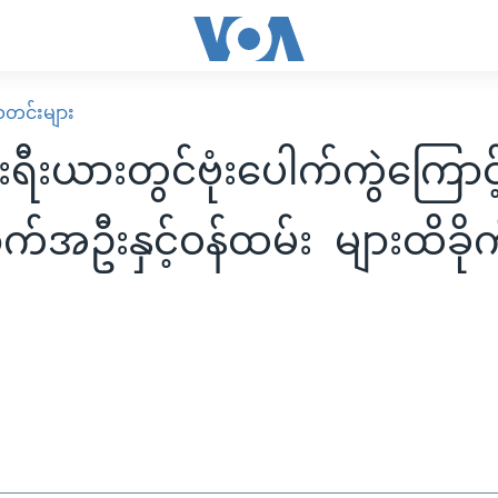
း သတင်းများ
းရီးယားတွင်ဗုံးပေါက်ကွဲကြော
အဦးနှင့်ဝန်ထမ်း များထိခို
း