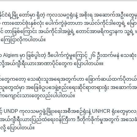
ုင်ငံရဲ့မြို့တော်မှာ ရှိတဲ့ ကုလသမဂ္ဂရုံးနဲ့ အစိုးရ အဆောက်အဦးတွေမ
ကားထောင်ဗုံးနှစ်လုံး ပေါက်ကွဲခဲ့တာဟာ အယ်လ်ကိုင်ဒါတွေရဲ့ မ
င် တာဖြစ်ကြောင်း အယ်ကိုင်ဒါအဖွဲ့ရဲ့ တောင်အာဖရိကဌာနက သူ့ရဲ့ 
ှာ ကြေငြာလိုကပါတယ်။
 Algiers မှာ ဖြစ်ပွါးတဲ့ ဒီပေါက်ကွဲမှုကြောင့် ၂၆ ဦးထက်မနဲ သေဆုံးခ
လို့အယ်ဂျီးရီးယားအာဏာပိုင်တွေက ပြောပါတယ်။။
ုင်တွေကတော့ သေဆုံးသူအရေအတွက်ဟာ ခြောက်ဆယ်ထက်ပိုတယ်လိ
တွေထဲမှာ အခြေခံဥပဒေဖွဲ့စည်းရေးဆိုင်ရာတရားရုံး အဆောက်အဦးန
ါ်ကကျောင်းသားတွေလည်းပါပါတယ်။
င့် UNDP ကုလသမဂ္ဂဖွံ့ဖြိုးရေးအစီအစဉ်ရုံးနဲ့ UNHCR ရုံးတွေမှာလည
 အယ်ဂျီးရီးယားပြည်ထဲရေးဝန်ကြီးက ဒီတိုက်ခိုက်မှုအတွက် အသေခံဗု
်လို့ ပြောပါတယ်။