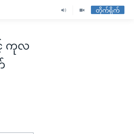
တိုက်ရိုက်
င့် ကုလ
က်