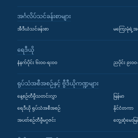
အင်္ဂလိပ်သင်ခန်းစာများ
အီဒီယံသင်ခန်းစာ
မကြေးမုံရဲ့အင
ရေဒီယို
နံနက်ပိုင်း ၆း၀၀-ရး၀၀
ညပိုင်း ၉း၀
ရုပ်သံအစီအစဉ်နှင့် ဗွီဒီယိုကဏ္ဍများ
နေ့စဉ်တီဗွီသတင်းလွှာ
မြန်မာ
ရေဒီယို ရုပ်သံအစီအစဉ်
နိုင်ငံတကာ
အပတ်စဉ်တီဗွီမဂ္ဂဇင်း
တွေ့ဆုံမေးမြန