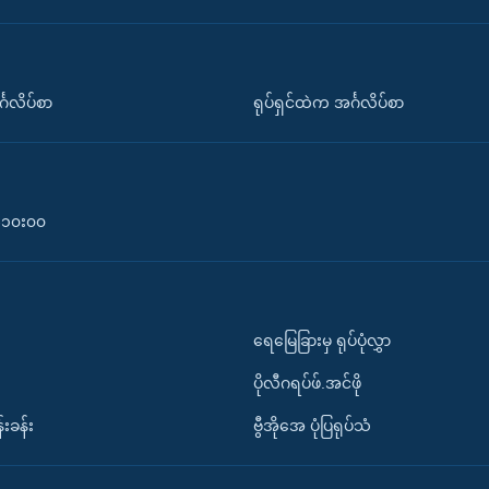
်္ဂလိပ်စာ
ရုပ်ရှင်ထဲက အင်္ဂလိပ်စာ
၀-၁၀း၀၀
ရေမြေခြားမှ ရုပ်ပုံလွှာ
ပိုလီဂရပ်ဖ်.အင်ဖို
်းခန်း
ဗွီအိုအေ ပုံပြရုပ်သံ