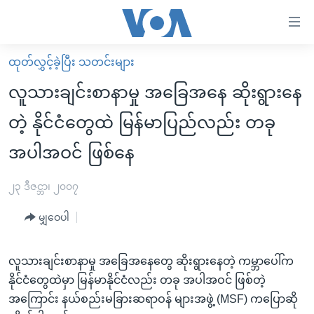
သုံး
ရ
လွယ်ကူ
ထုတ်လွှင့်ခဲ့ပြီး သတင်းများ
မူလစာမျက်နှာ
စေ
လူသားချင်းစာနာမှု အခြေအနေ ဆိုးရွားနေ
မြန်မာ
သည့်
တဲ့ နိုင်ငံတွေထဲ မြန်မာပြည်လည်း တခု
ကမ္ဘာ့သတင်းများ
Link
အပါအဝင် ဖြစ်နေ
ဗွီဒီယို
နိုင်ငံတကာ
များ
သတင်းလွတ်လပ်ခွင့်
အမေရိကန်
ပင်မ
၂၃ ဒီဇင္ဘာ၊ ၂၀၀၇
ရပ်ဝန်းတခု လမ်းတခု အလွန်
တရုတ်
အကြောင်းအရာ
မျှဝေပါ
သို့
အင်္ဂလိပ်စာလေ့လာမယ်
အစ္စရေး-ပါလက်စတိုင်း
ကျော်
အပတ်စဉ်ကဏ္ဍများ
အမေရိကန်သုံးအီဒီယံ
ကြည့်
လူသားချင်းစာနာမှု အခြေအနေတွေ ဆိုးရွားနေတဲ့ ကမ္ဘာပေါ်က
ရေဒီယိုနှင့်ရုပ်သံ အချက်အလက်များ
မကြေးမုံရဲ့ အင်္ဂလိပ်စာ
ရေဒီယို
ရန်
နိုင်ငံတွေထဲမှာ မြန်မာနိုင်ငံလည်း တခု အပါအဝင် ဖြစ်တဲ့
ပင်မ
အကြောင်း နယ်စည်းမခြားဆရာဝန် များအဖွဲ့ (MSF) ကပြောဆို
ရေဒီယို/တီဗွီအစီအစဉ်
ရုပ်ရှင်ထဲက အင်္ဂလိပ်စာ
တီဗွီ