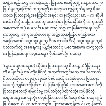
အဖွဲ့အစည်းတွေ အနေနဲ့လည်း မြန်မာစစ်အစိုးရရဲ့ ကန့်သတ်ချုပ်
ခြယ်မှုတွေကြောင့် အကူအညီ ပေးရေးမှာ တွန့်ဆုတ်မှုတွေ ရှိနေ
တာက ပြဿနာရဲ့အကြောင်းအရင်း တခုလို့လည်း MSF က ဆိုပါ
တယ်။ ဒီလိုအခြေအနေတွေ အောက်မှာ မြန်မာနိုင်ငံကို အကူအညီ
အထောက်အပံ့ ပေးသင့်၊ မပေးသင့် ကိစ္စဟာ မြန်မာ့အရေး လုပ်
ရှားသူတွေ၊ အကူအညီပေးရေး အဖွဲ့တွေအကြား မကြာခဏ
အခြေအတင် ဆွေးနွေးမှုတွေ ရှိနေ တာပါ။ ဒီလို ဆွေးနွေးမှုတွေနဲ့
ပတ်သက်လို့ အမေရိကန် ပြည်ထောင်စု Georgetown တက္ကသိုလ်
က မြန်မာ့အရေး လေ့လာသူ ကိုမင်းဇော်ဦးကတော့
“လူသားချင်းစာနာတဲ့ ဆိုင်ရာ ပြဿနာတွေ ရှိတာနဲ့ အဲဒီပြဿနာ
ကို ဖြေရှင်းဖို့ လုပ်လို့ရနိုင်တဲ့ အကွက်အကွင်းတွေ ဘယ်လောက်
ရှိသလဲဆိုတာ တခုနဲ့ တခုဆက်စပ်နေလို့ အဲဒီနှစ်ခုဟာ ပြဿနာ
နှစ်ခုလို့ ကျွန်တော်မြင်တယ်။ မြန်မာပြည်ရဲ့ အနေအထားက ဒီလို
ပြဿနာတွေကို ဖြေရှင်းဖို့ လုပ်သင့်လုပ်ထိုက်တဲ့၊ လုပ်နိုင်တဲ့
အစွမ်းတွေ အကုန်လုံး မလုပ်နိုင်အောင် နိုင်ငံရေး စံနစ်ကနေ ချုပ်
ခြယ်နေတယ်။ တဖက်ကလည်း ပြဿနာတွေရှိတယ်။ ကျွန်တော်