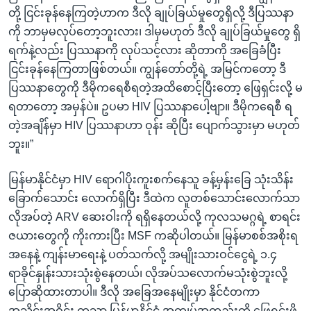
တို့ ငြင်းခုန်နေကြတဲ့ဟာက ဒီလို ချုပ်ခြယ်မှုတွေရှိလို့ ဒီပြဿနာ
ကို ဘာမှမလုပ်တော့ဘူးလား၊ ဒါမှမဟုတ် ဒီလို ချုပ်ခြယ်မှုတွေ ရှိ
ရက်နဲ့လည်း ပြဿနာကို လုပ်သင့်လား ဆိုတာကို အခြေခံပြီး
ငြင်းခုန်နေကြတာဖြစ်တယ်။ ကျွန်တော်တို့ရဲ့ အမြင်ကတော့ ဒီ
ပြဿနာတွေကို ဒီမိုကရေစီရတဲ့အထိစောင့်ပြီးတော့ ဖြေရှင်းလို့ မ
ရတာတော့ အမှန်ပဲ။ ဥပမာ HIV ပြဿနာပေါ့ဗျာ။ ဒီမိုကရေစီ ရ
တဲ့အချိန်မှာ HIV ပြဿနာဟာ ဝုန်း ဆိုပြီး ပျောက်သွားမှာ မဟုတ်
ဘူး။”
မြန်မာနိုင်ငံမှာ HIV ရောဂါပိုးကူးစက်နေသူ ခန့်မှန်းခြေ သုံးသိန်း
ခြောက်သောင်း လောက်ရှိပြီး ဒီထဲက လူတစ်သောင်းလောက်သာ
လိုအပ်တဲ့ ARV ဆေးဝါးကို ရရှိနေတယ်လို့ ကုလသမဂ္ဂရဲ့ စာရင်း
ဇယားတွေကို ကိုးကားပြီး MSF ကဆိုပါတယ်။ မြန်မာစစ်အစိုးရ
အနေနဲ့ ကျန်းမာရေးနဲ့ ပတ်သက်လို့ အမျိုးသားဝင်ငွေရဲ့ ၁.၄
ရာခိုင်နှုန်းသားသုံးစွဲနေတယ်၊ လိုအပ်သလောက်မသုံးစွဲဘူးလို့
ပြောဆိုထားတာပါ။ ဒီလို အခြေအနေမျိုးမှာ နိုင်ငံတကာ
အသိုင်းအဝိုင်း ကသာ မြန်မာနိုင်ငံ အကျပ်အတည်းကို ဖြေရှင်းဖို့