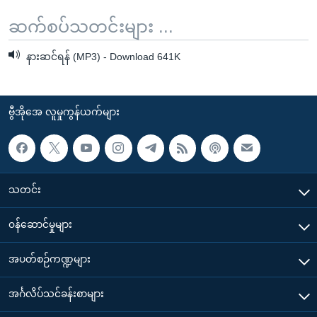
ဆက်စပ်သတင်းများ ...
နားဆင်ရန် (MP3) - Download 641K
ဗွီအိုအေ လူမှုကွန်ယက်များ
သတင်း
၀န်ဆောင်မှုများ
အပတ်စဉ်ကဏ္ဍများ
အင်္ဂလိပ်သင်ခန်းစာများ