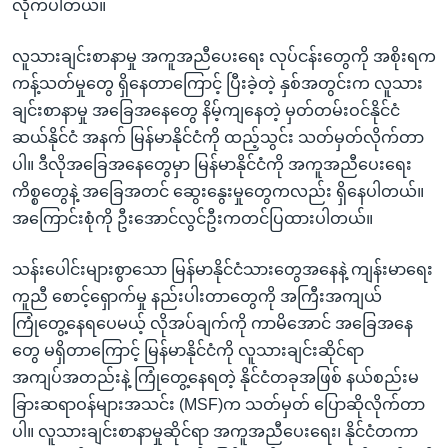
အ
လိုက်ပါတယ်။
သုတပဒေသာ အင်္ဂလိပ်စာ
ညွန်း
Learning English
လူသားချင်းစာနာမှု အကူအညီပေးရေး လုပ်ငန်းတွေကို အစိုးရက
စာမျက်နှာ
ကန့်သတ်မှုတွေ ရှိနေတာကြောင့် ပြီးခဲ့တဲ့ နှစ်အတွင်းက လူသား
သို့
ဗွီအိုအေ လူမှုကွန်ယက်များ
ချင်းစာနာမှု အခြေအနေတွေ နိမ့်ကျနေတဲ့ မှတ်တမ်းဝင်နိုင်ငံ
ကျော်
ဆယ်နိုင်ငံ အနက် မြန်မာနိုင်ငံကို ထည့်သွင်း သတ်မှတ်လိုက်တာ
ကြည့်
ပါ။ ဒီလိုအခြေအနေတွေမှာ မြန်မာနိုင်ငံကို အကူအညီပေးရေး
ရန်
ဘာသာစကားများ
ကိစ္စတွေနဲ့ အခြေအတင် ဆွေးနွေးမှုတွေကလည်း ရှိနေပါတယ်။
ရှာဖွေ
အကြောင်းစုံကို ဦးအောင်လွင်ဦးကတင်ပြထားပါတယ်။
ရန်
နေရာ
သန်းပေါင်းများစွာသော မြန်မာနိုင်ငံသားတွေအနေနဲ့ ကျန်းမာရေး
သို့
ကူညီ စောင့်ရှောက်မှု နည်းပါးတာတွေကို အကြီးအကျယ်
ကျော်
ကြုံတွေ့နေရပေမယ့် လိုအပ်ချက်ကို ကာမိအောင် အခြေအနေ
ရန်
တွေ မရှိတာကြောင့် မြန်မာနိုင်ငံကို လူသားချင်းဆိုင်ရာ
အကျပ်အတည်းနဲ့ ကြုံတွေ့နေရတဲ့ နိုင်ငံတခုအဖြစ် နယ်စည်းမ
ခြားဆရာဝန်များအသင်း (MSF)က သတ်မှတ် ပြောဆိုလိုက်တာ
ပါ။ လူသားချင်းစာနာမှုဆိုင်ရာ အကူအညီပေးရေး၊ နိုင်ငံတကာ