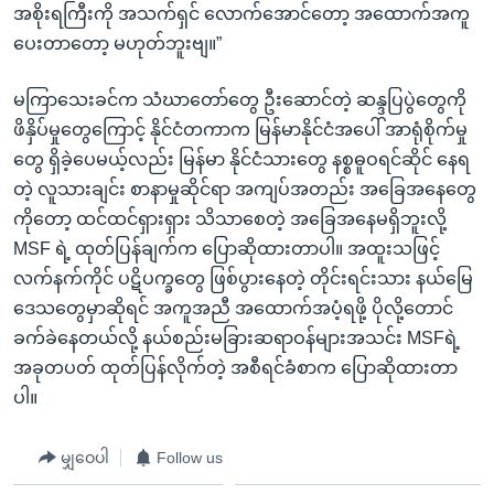
အစိုးရကြီးကို အသက်ရှင် လောက်အောင်တော့ အထောက်အကူ
ပေးတာတော့ မဟုတ်ဘူးဗျ။”
မကြာသေးခင်က သံဃာတော်တွေ ဦးဆောင်တဲ့ ဆန္ဒပြပွဲတွေကို
ဖိနှိပ်မှုတွေကြောင့် နိုင်ငံတကာက မြန်မာနိုင်ငံအပေါ် အာရုံစိုက်မှု
တွေ ရှိခဲ့ပေမယ့်လည်း မြန်မာ နိုင်ငံသားတွေ နစ္စဓူဝရင်ဆိုင် နေရ
တဲ့ လူသားချင်း စာနာမှုဆိုင်ရာ အကျပ်အတည်း အခြေအနေတွေ
ကိုတော့ ထင်ထင်ရှားရှား သိသာစေတဲ့ အခြေအနေမရှိဘူးလို့
MSF ရဲ့ ထုတ်ပြန်ချက်က ပြောဆိုထားတာပါ။ အထူးသဖြင့်
လက်နက်ကိုင် ပဋိပက္ခတွေ ဖြစ်ပွားနေတဲ့ တိုင်းရင်းသား နယ်မြေ
ဒေသတွေမှာဆိုရင် အကူအညီ အထောက်အပံ့ရဖို့ ပိုလို့တောင်
ခက်ခဲနေတယ်လို့ နယ်စည်းမခြားဆရာဝန်များအသင်း MSFရဲ့
အခုတပတ် ထုတ်ပြန်လိုက်တဲ့ အစီရင်ခံစာက ပြောဆိုထားတာ
ပါ။
မျှဝေပါ
Follow us