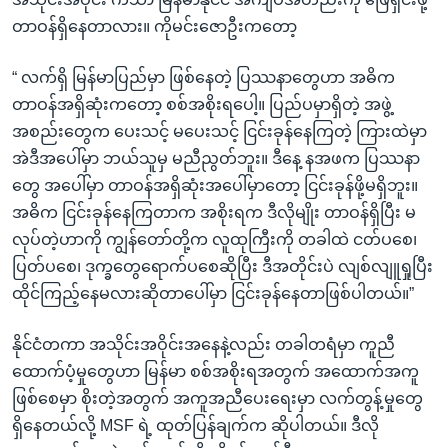
တာဝန်ရှိနေတာလား။ ကိုမင်းဇောဦးကတော့
“ လက်ရှိ မြန်မာပြည်မှာ ဖြစ်နေတဲ့ ပြဿနာတွေဟာ အဓိက
တာဝန်အရှိဆုံးကတော့ စစ်အစိုးရပေါ့။ ပြည်ပမှာရှိတဲ့ အဖွဲ့
အစည်းတွေက ပေးသင့် မပေးသင့် ငြင်းခုန်နေကြတဲ့ ကြားထဲမှာ
အဲဒီအပေါ်မှာ ဘယ်သူမှ မညီညွတ်ဘူး။ ဒီနေ့ နအဖက ပြဿနာ
တွေ အပေါ်မှာ တာဝန်အရှိဆုံးအပေါ်မှာတော့ ငြင်းခုန်ဖို့မရှိဘူး။
အဓိက ငြင်းခုန်နေကြတာက အစိုးရက ဒီလိုမျိုး တာဝန်ရှိပြီး မ
လုပ်တဲ့ဟာကို ကျွန်တော်တို့က လူထုကြီးကို တခါထဲ ငတ်ပစေ၊
ပြတ်ပစေ၊ ဒုက္ခတွေရောက်ပစေဆိုပြီး ဒီအတိုင်းပဲ လျစ်လျူရှုပြီး
ထိုင်ကြည့်နေမလားဆိုတာပေါ်မှာ ငြင်းခုန်နေတာဖြစ်ပါတယ်။”
နိုင်ငံတကာ အသိုင်းအဝိုင်းအနေနဲ့လည်း တခါတရံမှာ ကူညီ
ထောက်ပံ့မှုတွေဟာ မြန်မာ စစ်အစိုးရအတွက် အထောက်အကူ
ဖြစ်စေမှာ စိုးတဲ့အတွက် အကူအညီပေးရေးမှာ လက်တွန့်မှုတွေ
ရှိနေတယ်လို့ MSF ရဲ့ ထုတ်ပြန်ချက်က ဆိုပါတယ်။ ဒီလို