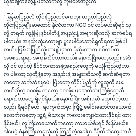
ယူဆချက်တွေနဲ့ ပတ်သက်လို့ ကိုမင်းဇော်ဦးက
“ မြန်မာပြည်လို တိုင်းပြည်တင်မကဘူး တရုတ်ပြည်လို
တိုင်းပြည်မျိုးမှာတောင် နိုင်ငံတကာ NGO ဝင် လုပ်မယ်ဆိုရင် သူ
တို့ တရုတ် ကွန်မြူနစ်ပါတီနဲ့ အနည်းနဲ့ အများဆိုသလို ဆက်စပ်ရ
ပါတယ်။ အနည်းဆုံးတော့ဗျာ ပူးပေါင်းဆောင်ရွက်ရတာဖြစ်ပါ
တယ်။ မြန်မာပြည်လိုဟာမျိုးမှာက ပိုဆိုးတာက စစ်တပ်က
အစစအရာရာ အကုန်ကိုင်ထားတယ်။ နောက်ပြီးတော့လည်း အဲဒီ
လို ဝင် လုပ်တဲ့ နိုင်ငံတကာအဖွဲ့အစည်းတွေကို မယုံကြည်တဲ့ဟာ
က ပါတော့ သူတို့နဲ့တော့ အနည်းနဲ့ အများဆိုသလို ဆက်ဆံရတာ
ကတော့ ဆက်ဆံရမှာပဲ။ ပြီးတော့ တိုင်းပြည်ကို လူထုကို ပေး
တယ်ဆိုတဲ့ ၁၀၀ဖိုး ကတော့ ၁၀၀ဖိုး မရောက်ဘဲ၊ ကြံ့ဖွံ့တွေဆီ
ရောက်တာတွေ ရှိရင်ရှိမယ်။ နောက်ပြီး အစိုးရဆီ ရောက်တဲ့ဟာ
လည်း ရှိရင်ရှိမယ်။ ရပ်ကွက်ထဲမှာ ကြံ့ဖွံ့ ခေါင်းဆောင်တယောက်
လောက်ကတော့ သူ့ရဲ့ မိသားစု၊ ကလေးကျောင်းထားနိုင်ရင် ထား
နိုင်မယ်။ လူကြီးတယောက်ကတော့ ကားဝယ်စီးရင် စီးနိုင်မယ်။
ဒါပေမဲ့ စံနစ်ကြီးတခုလုံးကို ကြည့်တဲ့အခါမှာ ဒီပိုက်ဆံတွေဟာ ဒီ