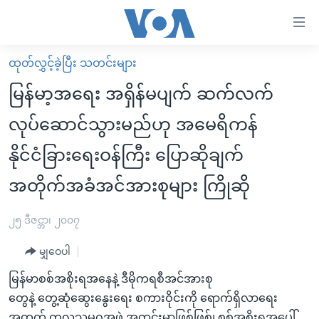
သုံး
ရ
လွယ်ကူ
ထုတ်လွှင့်ခဲ့ပြီး သတင်းများ
မူလစာမျက်နှာ
စေ
မြန်မာ့အရေး အရှိန်မပျက် ဆက်လက်
မြန်မာ
သည့်
လုပ်ဆောင်သွားမည်ဟု အမေရိကန်
ကမ္ဘာ့သတင်းများ
Link
နိုင်ငံခြားရေးဝန်ကြီး ပြောဆိုချက်
ဗွီဒီယို
နိုင်ငံတကာ
များ
သတင်းလွတ်လပ်ခွင့်
အမေရိကန်
အတိုက်အခံအင်အားစုများ ကြိုဆို
ပင်မ
ရပ်ဝန်းတခု လမ်းတခု အလွန်
တရုတ်
အကြောင်းအရာ
၂၅ ဒီဇင္ဘာ၊ ၂၀၀၇
သို့
အင်္ဂလိပ်စာလေ့လာမယ်
အစ္စရေး-ပါလက်စတိုင်း
ကျော်
မျှဝေပါ
အပတ်စဉ်ကဏ္ဍများ
အမေရိကန်သုံးအီဒီယံ
ကြည့်
မြန်မာစစ်အစိုးရအနေနဲ့ ဒီမိုကရစီအင်အားစု
ရေဒီယိုနှင့်ရုပ်သံ အချက်အလက်များ
မကြေးမုံရဲ့ အင်္ဂလိပ်စာ
ရေဒီယို
ရန်
တွေနဲ့ တွေ့ဆုံဆွေးနွေးရေး စကားဝိုင်းကို ရောက်ရှိလာရေး
ပင်မ
ရေဒီယို/တီဗွီအစီအစဉ်
ရုပ်ရှင်ထဲက အင်္ဂလိပ်စာ
တီဗွီ
အတွက် ကုလသမဂ္ဂအဖွဲ့ အတွင်းမှာဖြစ်ဖြစ်၊ စစ်အစိုးရအပေါ်