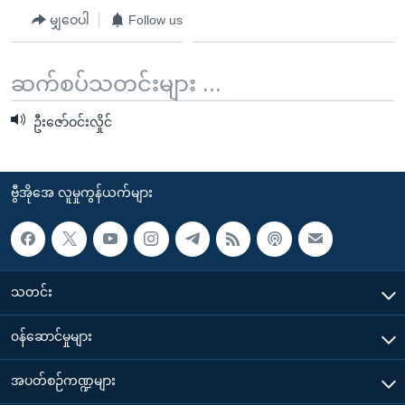
မျှဝေပါ
Follow us
ဆက်စပ်သတင်းများ ...
ဦးဇော်ဝင်းလှိုင်
ဗွီအိုအေ လူမှုကွန်ယက်များ
သတင်း
၀န်ဆောင်မှုများ
အပတ်စဉ်ကဏ္ဍများ