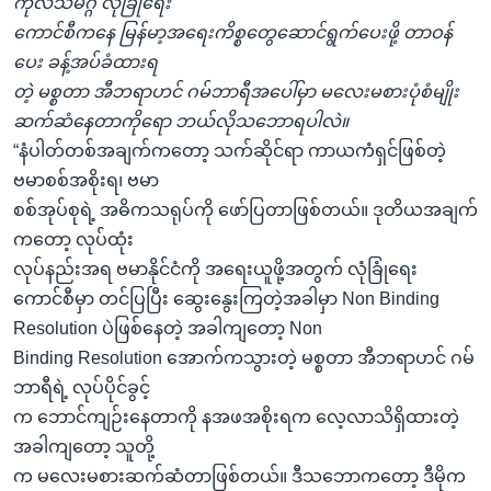
ကုလသမဂ္ဂ လုံခြုံရေး
ကောင်စီကနေ မြန်မာ့အရေးကိစ္စတွေဆောင်ရွက်ပေးဖို့ တာဝန်
ပေး ခန့်အပ်ခံထားရ
တဲ့ မစ္စတာ အီဘရာဟင် ဂမ်ဘာရီအပေါ်မှာ မလေးမစားပုံစံမျိုး
ဆက်ဆံနေတာကိုရော ဘယ်လိုသဘောရပါလဲ။
“နံပါတ်တစ်အချက်ကတော့ သက်ဆိုင်ရာ ကာယကံရှင်ဖြစ်တဲ့
ဗမာစစ်အစိုးရ၊ ဗမာ
စစ်အုပ်စုရဲ့ အဓိကသရုပ်ကို ဖော်ပြတာဖြစ်တယ်။ ဒုတိယအချက်
ကတော့ လုပ်ထုံး
လုပ်နည်းအရ ဗမာနိုင်ငံကို အရေးယူဖို့အတွက် လုံခြုံရေး
ကောင်စီမှာ တင်ပြပြီး ဆွေးနွေးကြတဲ့အခါမှာ Non Binding
Resolution ပဲဖြစ်နေတဲ့ အခါကျတော့ Non
Binding Resolution အောက်ကသွားတဲ့ မစ္စတာ အီဘရာဟင် ဂမ်
ဘာရီရဲ့ လုပ်ပိုင်ခွင့်
က ဘောင်ကျဉ်းနေတာကို နအဖအစိုးရက လေ့လာသိရှိထားတဲ့
အခါကျတော့ သူတို့
က မလေးမစားဆက်ဆံတာဖြစ်တယ်။ ဒီသဘောကတော့ ဒီမိုက