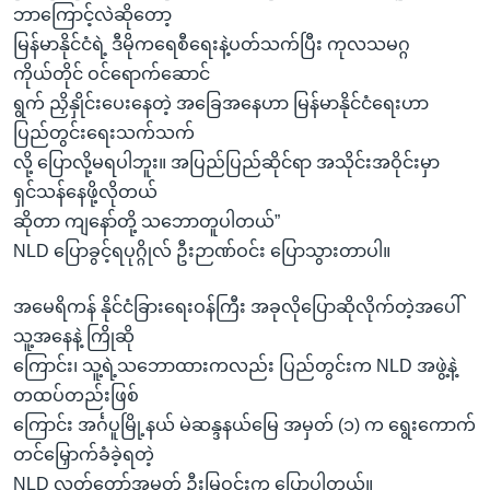
ဘာကြောင့်လဲဆိုတော့
မြန်မာနိုင်ငံရဲ့ ဒီမိုကရေစီရေးနဲ့ပတ်သက်ပြီး ကုလသမဂ္ဂ
ကိုယ်တိုင် ဝင်ရောက်ဆောင်
ရွက် ညှိနှိုင်းပေးနေတဲ့ အခြေအနေဟာ မြန်မာနိုင်ငံရေးဟာ
ပြည်တွင်းရေးသက်သက်
လို့ ပြောလို့မရပါဘူး။ အပြည်ပြည်ဆိုင်ရာ အသိုင်းအဝိုင်းမှာ
ရှင်သန်နေဖို့လိုတယ်
ဆိုတာ ကျနော်တို့ သဘောတူပါတယ်”
NLD ပြောခွင့်ရပုဂ္ဂိုလ် ဦးဉာဏ်ဝင်း ပြောသွားတာပါ။
အမေရိကန် နိုင်ငံခြားရေးဝန်ကြီး အခုလိုပြောဆိုလိုက်တဲ့အပေါ်
သူ့အနေနဲ့ ကြိုဆို
ကြောင်း၊ သူ့ရဲ့သဘောထားကလည်း ပြည်တွင်းက NLD အဖွဲ့နဲ့
တထပ်တည်းဖြစ်
ကြောင်း အင်္ဂပူမြို့နယ် မဲဆန္ဒနယ်မြေ အမှတ် (၁) က ရွေးကောက်
တင်မြှောက်ခံခဲ့ရတဲ့
NLD လွှတ်တော်အမတ် ဦးမြဝင်းက ပြောပါတယ်။