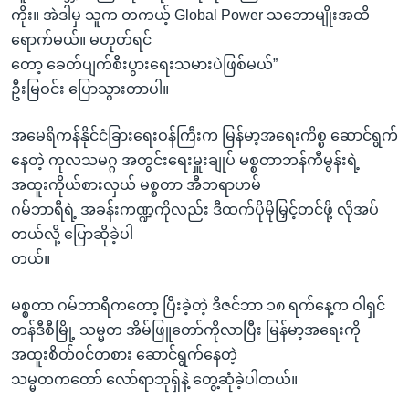
ကိုး။ အဲဒါမှ သူက တကယ့် Global Power သဘောမျိုးအထိ
ရောက်မယ်။ မဟုတ်ရင်
တော့ ခေတ်ပျက်စီးပွားရေးသမားပဲဖြစ်မယ်”
ဦးမြဝင်း ပြောသွားတာပါ။
အမေရိကန်နိုင်ငံခြားရေးဝန်ကြီးက မြန်မာ့အရေးကိစ္စ ဆောင်ရွက်
နေတဲ့ ကုလသမဂ္ဂ အတွင်းရေးမှူးချုပ် မစ္စတာဘန်ကီမွန်းရဲ့
အထူးကိုယ်စားလှယ် မစ္စတာ အီဘရာဟမ်
ဂမ်ဘာရီရဲ့ အခန်းကဏ္ဍကိုလည်း ဒီထက်ပိုမိုမြှင့်တင်ဖို့ လိုအပ်
တယ်လို့ ပြောဆိုခဲ့ပါ
တယ်။
မစ္စတာ ဂမ်ဘာရီကတော့ ပြီးခဲ့တဲ့ ဒီဇင်ဘာ ၁၈ ရက်နေ့က ဝါရှင်
တန်ဒီစီမြို့ သမ္မတ အိမ်ဖြူတော်ကိုလာပြီး မြန်မာ့အရေးကို
အထူးစိတ်ဝင်တစား ဆောင်ရွက်နေတဲ့
သမ္မတကတော် လော်ရာဘုရှ်နဲ့ တွေ့ဆုံခဲ့ပါတယ်။