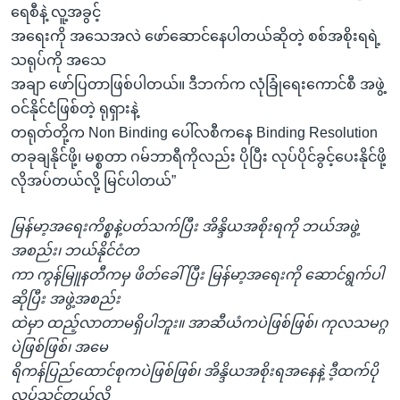
ရေစီနဲ့ လူ့အခွင့်
အရေးကို အသေအလဲ ဖော်ဆောင်နေပါတယ်ဆိုတဲ့ စစ်အစိုးရရဲ့
သရုပ်ကို အသေ
အချာ ဖော်ပြတာဖြစ်ပါတယ်။ ဒီဘက်က လုံခြုံရေးကောင်စီ အဖွဲ့
ဝင်နိုင်ငံဖြစ်တဲ့ ရုရှားနဲ့
တရုတ်တို့က Non Binding ပေါ်လစီကနေ Binding Resolution
တခုချနိုင်ဖို့၊ မစ္စတာ ဂမ်ဘာရီကိုလည်း ပိုပြီး လုပ်ပိုင်ခွင့်ပေးနိုင်ဖို့
လိုအပ်တယ်လို့ မြင်ပါတယ်”
မြန်မာ့အရေးကိစ္စနဲ့ပတ်သက်ပြီး အိန္ဒိယအစိုးရကို ဘယ်အဖွဲ့
အစည်း၊ ဘယ်နိုင်ငံတ
ကာ ကွန်မြူနတီကမှ ဖိတ်ခေါ်ပြီး မြန်မာ့အရေးကို ဆောင်ရွက်ပါ
ဆိုပြီး အဖွဲ့အစည်း
ထဲမှာ ထည့်လာတာမရှိပါဘူး။ အာဆီယံကပဲဖြစ်ဖြစ်၊ ကုလသမဂ္ဂ
ပဲဖြစ်ဖြစ်၊ အမေ
ရိကန်ပြည်ထောင်စုကပဲဖြစ်ဖြစ်၊ အိန္ဒိယအစိုးရအနေနဲ့ ဒီ့ထက်ပို
လုပ်သင့်တယ်လို့