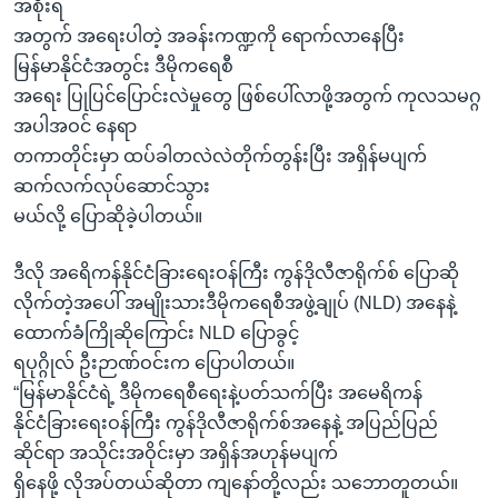
အစိုးရ
အတွက် အရေးပါတဲ့ အခန်းကဏ္ဍကို ရောက်လာနေပြီး
မြန်မာနိုင်ငံအတွင်း ဒီမိုကရေစီ
အရေး ပြုပြင်ပြောင်းလဲမှုတွေ ဖြစ်ပေါ်လာဖို့အတွက် ကုလသမဂ္ဂ
အပါအဝင် နေရာ
တကာတိုင်းမှာ ထပ်ခါတလဲလဲတိုက်တွန်းပြီး အရှိန်မပျက်
ဆက်လက်လုပ်ဆောင်သွား
မယ်လို့ ပြောဆိုခဲ့ပါတယ်။
ဒီလို အရေိကန်နိုင်ငံခြားရေးဝန်ကြီး ကွန်ဒိုလီဇာရိုက်စ် ပြောဆို
လိုက်တဲ့အပေါ် အမျိုးသားဒီမိုကရေစီအဖွဲ့ချုပ် (NLD) အနေနဲ့
ထောက်ခံကြိုဆိုကြောင်း NLD ပြောခွင့်
ရပုဂ္ဂိုလ် ဦးဉာဏ်ဝင်းက ပြောပါတယ်။
“မြန်မာနိုင်ငံရဲ့ ဒီမိုကရေစီရေးနဲ့ပတ်သက်ပြီး အမေရိကန်
နိုင်ငံခြားရေးဝန်ကြီး ကွန်ဒိုလီဇာရိုက်စ်အနေနဲ့ အပြည်ပြည်
ဆိုင်ရာ အသိုင်းအဝိုင်းမှာ အရှိန်အဟုန်မပျက်
ရှိနေဖို့ လိုအပ်တယ်ဆိုတာ ကျနော်တို့လည်း သဘောတူတယ်။