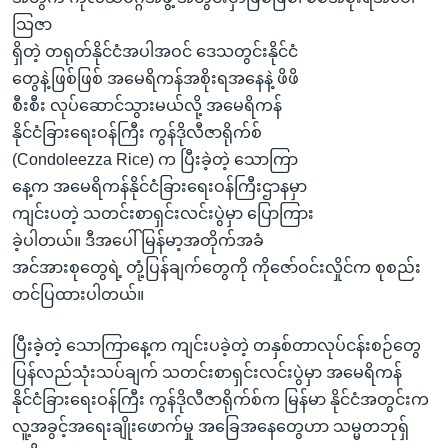
အ
သုတပဒေသာ အင်္ဂလိပ်စာ
သြဇာ
ညွန်း
Learning English
ရှိတဲ့ တရုတ်နိုင်ငံအပါအဝင် ဒေသတွင်းနိုင်ငံ
စာမျက်နှာ
တွေနဲ့ဖြစ်ဖြစ် အမေရိကန်အစိုးရအနေနဲ့ ဖိဖိ
သို့
ဗွီအိုအေ လူမှုကွန်ယက်များ
စီးစီး လုပ်ဆောင်သွားမယ်လို့ အမေရိကန်
ကျော်
နိုင်ငံခြားရေးဝန်ကြီး ကွန်ဒိုလီဇာရိုက်စ်
ကြည့်
(Condoleezza Rice) က ပြီးခဲ့တဲ့ သောကြာ
ရန်
ဘာသာစကားများ
နေ့က အမေရိကန်နိုင်ငံခြားရေးဝန်ကြီးဌာနမှာ
ရှာဖွေ
ကျင်းပတဲ့ သတင်းစာရှင်းလင်းပွဲမှာ ပြောကြား
ရန်
ခဲ့ပါတယ်။ ဒီအပေါ် မြန်မာ့အတိုက်အခံ
နေရာ
အင်အားစုတွေရဲ့ တုံ့ပြန်ချက်တွေကို ကိုဇော်ဝင်းလှိုင်က စုစည်း
သို့
တင်ပြထားပါတယ်။
ကျော်
ရန်
ပြီးခဲ့တဲ့ သောကြာနေ့က ကျင်းပခဲ့တဲ့ တနှစ်တာလုပ်ငန်းစဉ်တွေ
ပြန်လည်သုံးသပ်ချက် သတင်းစာရှင်းလင်းပွဲမှာ အမေရိကန်
နိုင်ငံခြားရေးဝန်ကြီး ကွန်ဒိုလီဇာရိုက်စ်က မြန်မာ နိုင်ငံအတွင်းက
လူ့အခွင့်အရေးချိုးဖောက်မှု အခြေအနေတွေဟာ သမ္မတဘုရှ်