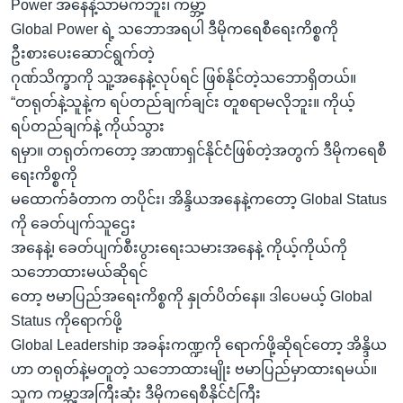
Power အနေနဲ့သာမကဘူး၊ ကမ္ဘာ့
Global Power ရဲ့ သဘောအရပါ ဒီမိုကရေစီရေးကိစ္စကို
ဦးစားပေးဆောင်ရွက်တဲ့
ဂုဏ်သိက္ခာကို သူ့အနေနဲ့လုပ်ရင် ဖြစ်နိုင်တဲ့သဘောရှိတယ်။
“တရုတ်နဲ့သူနဲ့က ရပ်တည်ချက်ချင်း တူစရာမလိုဘူး။ ကိုယ့်
ရပ်တည်ချက်နဲ့ ကိုယ်သွား
ရမှာ။ တရုတ်ကတော့ အာဏာရှင်နိုင်ငံဖြစ်တဲ့အတွက် ဒီမိုကရေစီ
ရေးကိစ္စကို
မထောက်ခံတာက တပိုင်း၊ အိန္ဒိယအနေနဲ့ကတော့ Global Status
ကို ခေတ်ပျက်သူဌေး
အနေနဲ့၊ ခေတ်ပျက်စီးပွားရေးသမားအနေနဲ့ ကိုယ့်ကိုယ်ကို
သဘောထားမယ်ဆိုရင်
တော့ ဗမာပြည်အရေးကိစ္စကို နှုတ်ပိတ်နေ။ ဒါပေမယ့် Global
Status ကိုရောက်ဖို့
Global Leadership အခန်းကဏ္ဍကို ရောက်ဖို့ဆိုရင်တော့ အိန္ဒိယ
ဟာ တရုတ်နဲ့မတူတဲ့ သဘောထားမျိုး ဗမာပြည်မှာထားရမယ်။
သူက ကမ္ဘာ့အကြီးဆုံး ဒီမိုကရေစီနိုင်ငံကြီး