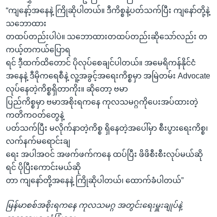
“ကျနော့်အနေနဲ့ ကြိုဆိုပါတယ်။ ဒီကိစ္စနဲ့ပတ်သက်ပြီး ကျနော်တို့နဲ့
သဘောထား
တထပ်တည်းပါပဲ။ သဘောထားတထပ်တည်းဆိုသော်လည်း တ
ကယ့်တကယ်ပြောရ
ရင် ဒီ့ထက်ထိတောင် ပိုလုပ်စေချင်ပါတယ်။ အမေရိကန်နိုင်ငံ
အနေနဲ့ ဒီမိုကရေစီနဲ့ လူ့အခွင့်အရေးကိစ္စမှာ အမြဲတမ်း Advocate
လုပ်နေတဲ့ကိစ္စရှိတာကိုး။ ဆိုတော့ ဗမာ
ပြည်ကိစ္စမှာ ဗမာအစိုးရကနေ ကုလသမဂ္ဂကိုပေးအပ်ထားတဲ့
ကတိကဝတ်တွေနဲ့
ပတ်သက်ပြီး မလိုက်နာတဲ့ကိစ္စ ရှိနေတဲ့အပေါ်မှာ စီးပွားရေးကိစ္စ၊
လက်နက်မရောင်းချ
ရေး အပါအဝင် အဖက်ဖက်ကနေ ထပ်ပြီး ဖိဖိစီးစီးလုပ်မယ်ဆို
ရင် ပိုပြီးကောင်းမယ်ဆို
တာ ကျနော်တို့အနေနဲ့ ကြိုဆိုပါတယ်၊ ထောက်ခံပါတယ်”
မြန်မာစစ်အစိုးရကနေ ကုလသမဂ္ဂ အတွင်းရေးမှူးချုပ်နဲ့