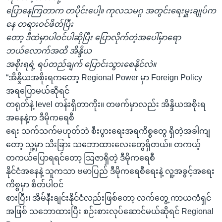
ပြောနေကြတာက တပိုင်းပေါ့။ ကုလသမဂ္ဂ အတွင်းရေးမှူးချုပ်က
နေ တရားဝင်ဖိတ်ပြီး
တော့ ဒီထဲမှာပါဝင်ပါဆိုပြီး ပြောလိုက်တဲ့အပေါ်မှာရော
ဘယ်လောက်အထိ အိန္ဒိယ
အစိုးရရဲ့ ရပ်တည်ချက် ပြောင်းသွားစေနိုင်လဲ။
“အိန္ဒိယအစိုးရကတော့ Regional Power မှာ Foreign Policy
အရပြောမယ်ဆိုရင်
တရုတ်နဲ့ level တန်းရှိတာကိုး။ တဖက်မှာလည်း အိန္ဒိယအစိုးရ
အနေနဲ့က ဒီမိုကရေစီ
ရေး သက်သက်မဟုတ်ဘဲ စီးပွားရေးအရကိစ္စတွေ ရှိတဲ့အခါကျ
တော့ သူ့မှာ သီးခြား သဘောထားလေးတွေရှိတယ်။ တကယ့်
တကယ်ပြောရရင်တော့ သြဇာရှိတဲ့ ဒီမိုကရေစီ
နိုင်ငံအနေနဲ့ သူကသာ ဗမာပြည် ဒီမိုကရေစီရေးနဲ့ လူ့အခွင့်အရေး
ကိစ္စမှာ စိတ်ပါဝင်
စားပြီး၊ အိမ်နီးချင်းနိုင်ငံလည်းဖြစ်တော့ လက်တွေ့ ကာယကံရှင်
အဖြစ် သဘောထားပြီး စဉ်းစားလုပ်ဆောင်မယ်ဆိုရင် Regional