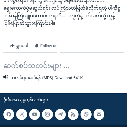
ပါကိစ္စတန်ရေးရာ ကျွမ်းကျင်သူ ခရစ်ဆတီးနားဖဲလ်က
ရွေးကောက်ပွဲမဲဆွယ်ရင်း လုပ်ကြံသတ်ဖြတ်ခံလိုက်ရတဲ့ ပါကိစ္စ
တန်ဝန်ကြီးချုပ်ဟောင်း ဘနာဇီယာ ဘူတိုနဲ့ပတ်သက်လို့ တုန့်
ပြန်ပြောဆိုသွားကြောင်းပါ။
မျှဝေပါ
Follow us
ဆက်စပ်သတင်းများ ...
သတင်းနားဆင်ရန် (MP3) Download 641K
ဗွီအိုအေ လူမှုကွန်ယက်များ