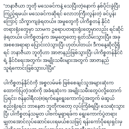
“ဘနာဇီယာ ဘူတို မသေခင်ကနဲ့ သေပြီးတဲ့နောက် နှစ်ပိုင်းခွဲပြီး
ကြည့်ရမယ်၊ မသေခင်ကဆိုရင် လောဘကြီးလွန်းတဲ့ ခင်ပွန်း
ကြောင့် သိက္ခာကျခဲ့ရတယ်။ အမှုတွေကို ပါကိစ္စတန် နိုင်ငံ
တရားရုံးတွေမှာ သာမက ဥရောပတရားရုံးတွေမှာလည်း ရင်ဆိုင်
ခဲ့ရတယ်။ ပါကိစ္စတန်က အမှုတွေတော့ ရုတ်သိမ်းသွားပြီ။ အခု
အစစအရာရာ ပြောင်းလဲသွားပြီ၊ ဟုတ်ပါတယ်၊ ဒီကနေ့ဆိုလို့ရှိ
ရင် ဘနာဇီယာ ဘူတိုဟာ အာဇာနည်ဖြစ်သွားပြီ၊ ပါကိစ္စတန်နိုင်ငံ
ရဲ့ နိုင်ငံရေးအတွက်၊ အမျိုးသမီးများအတွက် အာဇာနည်
သူရဲကောင်းဖြစ်သွားပါပြီ။”
ပါကိစ္စတန်နိုင်ငံကို အစ္စလမ်မစ် ဖြစ်စေချင်သူအများဆုံးက
ထောက်ပြတဲ့ဒဏ်ကို အခံရဆုံးက အမျိုးသမီးတွေပဲလို့ထောက်
ပြရင်း၊ ဇန်နဝါရီလ(၈)ရက်နေ့ရွေးကောက်ပွဲအတွက် မဲဆွယ်
စည်းရုံးရင်း ဘာနေဇာ ဘူတိုကတော့ လုပ်ကြံခံရပြီ၊ သေဆုံးသွား
ပြီ၊ ပါကိစ္စတန်သမ္မတ ပါဗက်မူရှာရဖ်က ရွေးကောက်ပွဲတရား
မျှတအောင်လုပ်ဆောင်ပေးရမယ်စသဖြင့် ရန်းကော်ပိုရေးရှင်းမှ