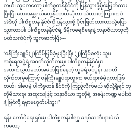
တယ်၊ သူမကတော့ ပါကိစ္စတန်နိုင်ငံကို ပြန်သွားဖို့ပိုင်းဖြတ်ထား
ပြီးပြီ၊ ဘေးအန္တရယ်တွေ့နိုင်တယ်ဆိုတာ သိထားတဲ့ကြားကပဲ
အဲဒီလို ပါကိစ္စတန် နိုင်ငံကိုပြန်သွားဖို့ ပိုင်းဖြတ်ထားတာလို့ပြော
သွားတာပါ၊ ပါကိစ္စတန်နိုင်ငံရဲ့ ဒီမိုကရေစီရေးနဲ့ ဘနာဇီယာဘူတို
ပတ်သက်ပုံကို သူကဆက်ပြီး---
“ဝန်ကြီးချုပ်(၂)ကြိမ်ဖြစ်ခဲ့ဖူးပြီးပြီ၊ (၂)ကြိမ်စလုံး သူမ
အစိုးရအဖွဲ့ရဲ့အဂတိလိုက်စားမှု၊ ပါကိစ္စတန်နိုင်ငံမှာ
အထက်လွှတ်တော်အမတ်ဖြစ်နေတဲ့ သူမရဲ့ခင်ပွန်း အဂတိ
လိုက်စားမှုကြောင့် ဝန်ကြီးချုပ်ရာထူးက ဖယ်ရှားခံခဲ့ရတာဖြစ်
တယ်။ ဒါပေမဲ့ ပါကိစ္စတန် နိုင်ငံကို ကြည့်လိုက်မယ် ဆိုလို့ရှိရင် ဘူ
တိုမိသားစု၊ အထူးသဖြင့် ဘနာဇီယာ ဘူတိုရဲ့ အခန်းကဏ္ဍ မပါဘဲ
နဲ့ မြင်လို့ ရမှာမဟုတ်ပါဘူး။”
ရန်း ကော်ပိုရေးရှင်းမှ ပါကိစ္စတန်ပါရဂူ ခရစ်ဆတီးနားဖဲလ်
ကတော့