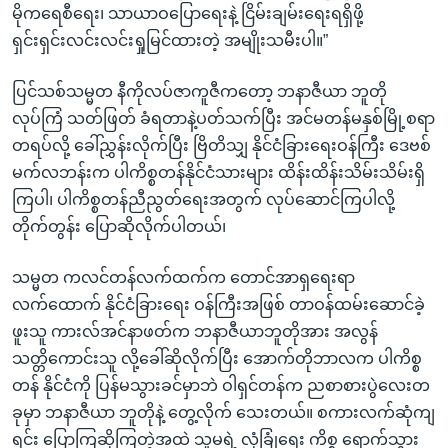
မိုကရေစီရေး၊ သာယာဝပြောရေးနဲ့ ငြိမ်းချမ်းရေးရရှိဖို့
ရှင်းရှင်းလင်းလင်းရှုမြင်ထားတဲ့ အမျိုးသမီးပါ။”
ပြင်သစ်သမ္မတ နီကိုလပ်ဇာကူဇီကတော့ ဘနာဇီယာ ဘူတို
လုပ်ကြံ သတ်ဖြတ် ခံရတာနဲ့ပတ်သက်ပြီး အင်မတန်မနှစ်မြို့စရာ
တရပ်လို့ ခေါ်ညွှန်းလိုက်ပြီး ဗြိတိသျှ နိုင်ငံခြားရေးဝန်ကြီး ဒေဗစ်
မက်လဘန်းက ပါကိစ္စတန်နိုင်ငံသားများ ထိန်းထိန်းသိမ်းသိမ်းရှိ
ကြပါ၊ ပါကိစ္စတန်ညီညွတ်ရေးအတွက် လုပ်ဆောင်ကြပါလို့
တိုက်တွန်း ပြောဆိုလိုက်ပါတယ်၊
သမ္မတ ကလင်တန်လက်ထက်က တောင်အာရှရေးရာ
လက်ထောက် နိုင်ငံခြားရေး ဝန်ကြီးအဖြစ် တာဝန်ထမ်းဆောင်ခဲ့
ဖူးသူ ကားလ်အင်နာဖတ်က ဘနာဇီယာဘူတိုအား အလွန်
သတ္တိကောင်းသူ လို့ခေါ်ဆိုလိုက်ပြီး အောက်တိုဘာလက ပါကိစ္စ
တန် နိုင်ငံကို ပြန်မသွားခင်မှာဘဲ ဝါရှင်တန်က ညစာစားပွဲလေးတ
ခုမှာ ဘနာဇီယာ ဘူတိုနဲ့ တွေ့လိုက် သေးတယ်။ စကားလက်ဆုံကျ
ရင်း ပြောကြဆိုကြတဲ့အထဲ သူမရဲ့ လုံခြုံရေး ကိစ္စ ရောက်သွား