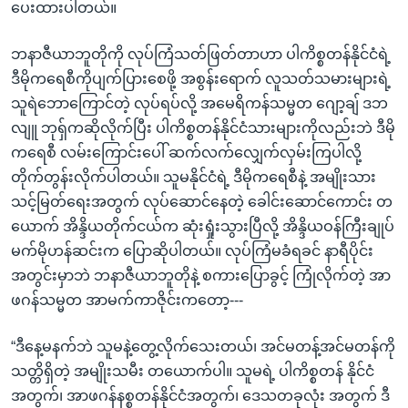
အ
ပေးထားပါတယ်။
သုတပဒေသာ အင်္ဂလိပ်စာ
ညွန်း
Learning English
စာမျက်နှာ
ဘနာဇီယာဘူတိုကို လုပ်ကြံသတ်ဖြတ်တာဟာ ပါကိစ္စတန်နိုင်ငံရဲ့
သို့
ဒီမိုကရေစီကိုပျက်ပြားစေဖို့ အစွန်းရောက် လူသတ်သမားများရဲ့
ဗွီအိုအေ လူမှုကွန်ယက်များ
ကျော်
သူရဲဘောကြောင်တဲ့ လုပ်ရပ်လို့ အမေရိကန်သမ္မတ ဂျော့ချ် ဒဘ
ကြည့်
လျူ ဘုရှ်ကဆိုလိုက်ပြီး ပါကိစ္စတန်နိုင်ငံသားများကိုလည်းဘဲ ဒီမို
ရန်
ကရေစီ လမ်းကြောင်းပေါ် ဆက်လက်လျှေက်လှမ်းကြပါလို့
ဘာသာစကားများ
ရှာဖွေ
တိုက်တွန်းလိုက်ပါတယ်။ သူမနိုင်ငံရဲ့ ဒီမိုကရေစီနဲ့ အမျိုးသား
ရန်
သင့်မြတ်ရေးအတွက် လုပ်ဆောင်နေတဲ့ ခေါင်းဆောင်ကောင်း တ
နေရာ
ယောက် အိန္ဒိယတိုက်ငယ်က ဆုံးရှုံးသွားပြီလို့ အိန္ဒိယဝန်ကြီးချုပ်
သို့
မက်မိုဟန်ဆင်းက ပြောဆိုပါတယ်။ လုပ်ကြံမခံရခင် နာရီပိုင်း
ကျော်
အတွင်းမှာဘဲ ဘနာဇီယာဘူတိုနဲ့ စကားပြောခွင့် ကြုံလိုက်တဲ့ အာ
ရန်
ဖဂန်သမ္မတ အာမက်ကာဇိုင်းကတော့---
“ဒီနေ့မနက်ဘဲ သူမနဲ့တွေ့လိုက်သေးတယ်၊ အင်မတန့်အင်မတန်ကို
သတ္တိရှိတဲ့ အမျိုးသမီး တယောက်ပါ။ သူမရဲ့ ပါကိစ္စတန် နိုင်ငံ
အတွက်၊ အာဖဂန်နစ္စတန်နိုင်ငံအတွက်၊ ဒေသတခုလုံး အတွက် ဒီ