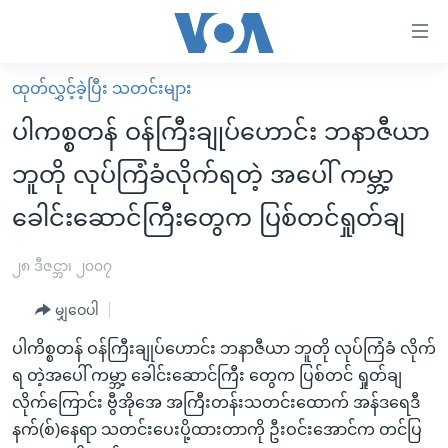
သုံး
ရ
လွယ်ကူ
ထုတ်လွှင့်ခဲ့ပြီး သတင်းများ
မူလစာမျက်နှာ
စေ
ပါကစ္စတန် ဝန်ကြီးချုပ်ဟောင်း ဘနာဇီယာ
မြန်မာ
သည့်
ဘူတို လုပ်ကြံခံလိုက်ရတဲ့ အပေါ် ကမ္ဘာ့
ကမ္ဘာ့သတင်းများ
Link
ခေါင်းဆောင်ကြီးတွေက ပြစ်တင်ရှုတ်ချ
ဗွီဒီယို
နိုင်ငံတကာ
များ
သတင်းလွတ်လပ်ခွင့်
အမေရိကန်
ပင်မ
၂၈ ဒီဇင္ဘာ၊ ၂၀၀၇
ရပ်ဝန်းတခု လမ်းတခု အလွန်
တရုတ်
အကြောင်းအရာ
မျှဝေပါ
သို့
အင်္ဂလိပ်စာလေ့လာမယ်
အစ္စရေး-ပါလက်စတိုင်း
ကျော်
ပါကိစ္စတန် ဝန်ကြီးချုပ်ဟောင်း ဘနာဇီယာ ဘူတို လုပ်ကြံခံ လိုက်
အပတ်စဉ်ကဏ္ဍများ
အမေရိကန်သုံးအီဒီယံ
ကြည့်
ရ တဲ့အပေါ် ကမ္ဘာ့ ခေါင်းဆောင်ကြီး တွေက ပြစ်တင် ရှုတ်ချ
ရေဒီယိုနှင့်ရုပ်သံ အချက်အလက်များ
မကြေးမုံရဲ့ အင်္ဂလိပ်စာ
ရေဒီယို
ရန်
လိုက်ကြောင်း ဗွီအိုအေ အကြီးတန်းသတင်းထောက် အန်ဒရေဒီ
ပင်မ
ရေဒီယို/တီဗွီအစီအစဉ်
နက်(စ်)နေရာ သတင်းပေးပို့ထားတာကို ဦးဝင်းအောင်က တင်ပြ
ရုပ်ရှင်ထဲက အင်္ဂလိပ်စာ
တီဗွီ