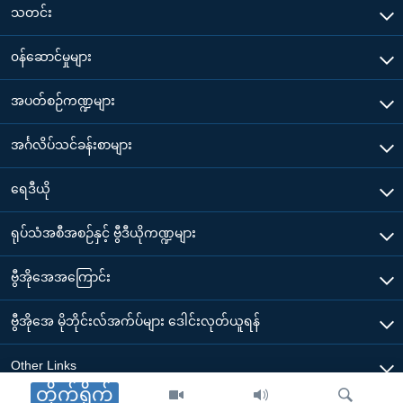
သတင်း
၀န်ဆောင်မှုများ
အပတ်စဉ်ကဏ္ဍများ
အင်္ဂလိပ်သင်ခန်းစာများ
ရေဒီယို
ရုပ်သံအစီအစဉ်နှင့် ဗွီဒီယိုကဏ္ဍများ
ဗွီအိုအေအကြောင်း
ဗွီအိုအေ မိုဘိုင်းလ်အက်ပ်များ ဒေါင်းလုတ်ယူရန်
Other Links
တိုက်ရိုက်